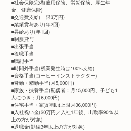
■社会保険完備(雇用保険、労災保険、厚生年
金、健康保険)
■交通費支給(上限3万円)
■業績賞与あり(年2回)
■昇給あり(年1回)
■制服貸与
■出張手当
■役職手当
■職能手当
■時間外手当(残業発生時は100%支給)
■資格手当(コーヒーインストラクター)
■皆勤・精勤手当(月5,000円)
■家族・扶養手当(配偶者：月15,000円、子ども1
人につき：月6,000円)
■住宅手当・家賃補助(上限月36,000円)
■入社祝い金(20万円／入社1年後、出勤率90％以
上の方が対象)
■退職金(勤続3年以上の方が対象)