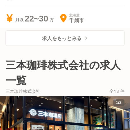
北海道
22~30
千歳市
月収
求人をもっとみる
三本珈琲株式会社の求人
一覧
三本珈琲株式会社
全18 件
1
/
2