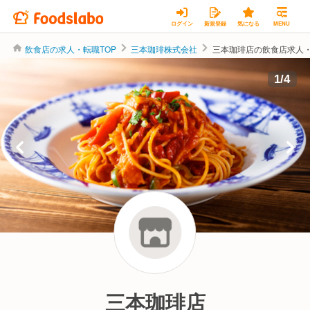
ログイン
新規登録
気になる
MENU
飲食店の求人・転職TOP
三本珈琲株式会社
三本珈琲店の飲食店求人
三本珈琲株式会社
1
/
4
三本珈琲店