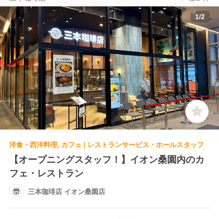
1
/
2
【運営元について】
私たち「三本珈琲株式会社」はコーヒーに関わるさま
ざま事業を展開する老舗企業です。
抜群の経営基盤のもとで長く勤めていけるだけではな
く、賞与含め福利厚生も充実しています！
また、当ブランドだけではなくカフェをはじめ、さま
ざまな業態の飲食店を運営しており、新店の計画もあ
ります！
ご自身の希望や新しいことへの挑戦意欲があれば、異
なる業態への異動や新店舗の立ち上げにも参加できる
洋食・西洋料理, カフェ | レストランサービス・ホールスタッフ
環境です！
【オープニングスタッフ！】イオン桑園内のカ
フェ・レストラン
三本珈琲店 イオン桑園店