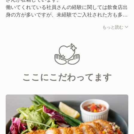
働いてくれている社員さんの経験に関しては飲食店出
身の方が多いですが、未経験でご入社された方も多数
活躍中です！
もっと読む
明るい雰囲気のお店なので、職場の雰囲気も和やかで
人間関係も良好！
様々な世代・経験層が混じっている環境の中でチーム
ワークを意識して、みんなコミュニケーションを心が
けながら仕事に取り組んでくれています。
ここにこだわってます
《どんな人に来て欲しい？》
"情熱"と"誠意"をもっている方です。
お客様だけでなく、仲間の気持ちになって寄り添う。
期待に応え、超え続けるために勇気を出して、やって
みる。
新しい知識を吸収し続け、柔軟に動く。