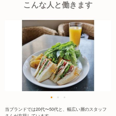
こんな人と働きます
※そのためカフェスタンド店舗だけではなく、カフェ
レストラン型の店舗もあります。
おかげさまでどの店舗もお客様にご支持いただく人気
店となっています。
当ブランドはこれからも"ちょっとした幸せ"を、世界
中の人に届けていくためにブラッシュアップ、そして
事業拡大を進めてまいります。
当ブランドでは20代〜50代と、幅広い層のスタッフ
さんが在籍しています。