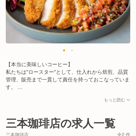
嘘をつかない。
現状に満足せず、品質に妥協しない。
商機は逃さず、答えを待たせない。
できない理由は考えず、絶対にあきらめない。
こうしたスピリッツを持っている方と、ぜひ一緒に働
きたいです！
【本当に美味しいコーヒー】
私たちは"ロースター"として、仕入れから焙煎、品質
管理、販売まで一貫して責任を持っておこなっていま
す。
そして、ロースターとしての専門性を活かしてお客様
もっと読む
一人ひとりのニーズに合わせて理想の味や香りのカス
タムブレンドを提供しています。
三本珈琲店の求人一覧
これからも「コーヒーを、どこまでも」追求し、本当
に美味しいコーヒーを探求し続けます。
三本珈琲店
全2 件