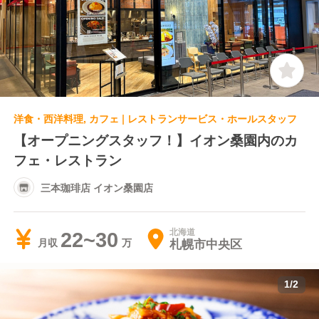
洋食・西洋料理, カフェ | レストランサービス・ホールスタッフ
【オープニングスタッフ！】イオン桑園内のカ
フェ・レストラン
三本珈琲店 イオン桑園店
北海道
22~30
札幌市中央区
月収
1
/
2