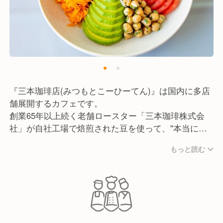
『三本珈琲店(みつもとこーひーてん)』は国内に多店
舗展開するカフェです。
創業65年以上続く老舗ロースター「三本珈琲株式会
社」が自社工場で焙煎された豆を使って、"本当に美
味しいコーヒー"を提供しています。
もっと読む
現在(2025年4月)は、成田や羽田、千歳などの空港内
のほか都心部の駅構内に10店舗以上運営中です。
また、当ブランドでは"ここでしか味わえないクオリ
ティ"を目指しているので、高品質なドリンクだけで
なくフードメニューにもこだわっています。