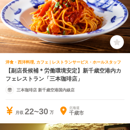
洋食・西洋料理, カフェ | レストランサービス・ホールスタッフ
【副店長候補＊労働環境安定】新千歳空港内カ
フェレストラン「三本珈琲店」
三本珈琲店 新千歳空港国内線店
北海道
22~30
千歳市
月収