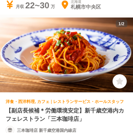
北海道
22~30
札幌市中央区
月収
1
/
2
洋食・西洋料理, カフェ | レストランサービス・ホールスタッフ
【副店長候補＊労働環境安定】新千歳空港内カ
フェレストラン「三本珈琲店」
三本珈琲店 新千歳空港国内線店