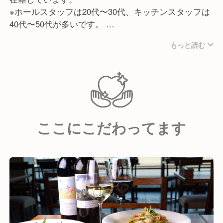
※ホールスタッフは20代〜30代、キッチンスタッフは
40代〜50代が多いです。
社員さんの経験に関してはイタリアン出身の方が多い
もっと読む
ですが、未経験でご入社された方も多数活躍中です！
職場の雰囲気は和やかで人間関係も良好！
様々な世代・経験層が混じっている環境の中でチーム
ワークを意識して、みんなコミュニケーションを心が
けながら仕事に取り組んでくれています。
ここにこだわってます
《どんな人に来て欲しい？》
"情熱"と"誠意"をもっている方です。
お客様だけでなく、仲間の気持ちになって寄り添う。
期待に応え、超え続けるために勇気を出して、やって
みる。
新しい知識を吸収し続け、柔軟に動く。