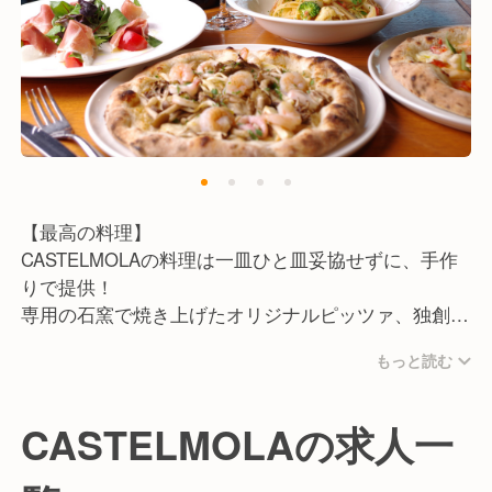
嘘をつかない。
現状に満足せず、品質に妥協しない。
商機は逃さず、答えを待たせない。
できない理由は考えず、絶対にあきらめない。
こうしたスピリッツを持っている方と、ぜひ一緒に働
きたいです！
【最高の料理】
CASTELMOLAの料理は一皿ひと皿妥協せずに、手作
りで提供！
専用の石窯で焼き上げたオリジナルピッツァ、独創的
なパスタ料理、炭火の遠火でじっくり仕上げたグリル
もっと読む
料理などボリューム感ある本格イタリアンが自慢で
す。
食材に関してもしっかりこだわり、料理に使う魚や野
CASTELMOLAの求人一
菜なども旬に合わせ仕入れています。