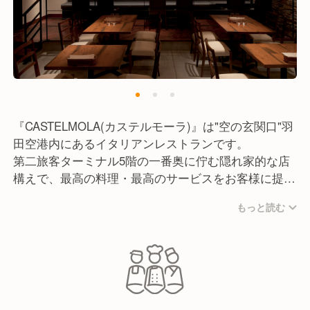
『CASTELMOLA(カステルモーラ)』は"空の玄関口"羽
田空港内にあるイタリアンレストランです。
第二旅客ターミナル5階の一番奥に佇む隠れ家的な店
構えで、最高の料理・最高のサービスをお客様に提供
しています。
もっと読む
ガラス張りで開放感があり、海と空を一望できる店内
は全110席(店内60席+テラス50席)。
ランチでは旅行客含めお子様連れのご家族、ディナー
タイムではロマンチックな雰囲気を演出しているので
カップル利用や大人数での贅沢な飲み会など様々なシ