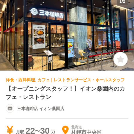
1
/
2
洋食・西洋料理, カフェ | レストランサービス・ホールスタッフ
【オープニングスタッフ！】イオン桑園内のカ
フェ・レストラン
三本珈琲店 イオン桑園店
北海道
22~30
札幌市中央区
月収