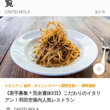
覧
【最高のサービス】
CASTELMOLAは『食事とお酒を楽しむ』をコンセプ
CASTELMOLA
全3 件
トに、料理だけでなく接客・サービスにもこだわって
います！
そこで当店では、お客様にくつろぎと楽しさを感じて
いただけるよう、"親しみ"のあるお店づくりを心がけ
ています。
そのためホールスタッフは堅苦しいフルサービスでは
なく、お客様に寄り添ったカジュアルな接客をおこな
っています。
イタリアン, 創作・ダイニングバー | 調理見習い・調理補助
《若手募集＊完全週休2日》こだわりのイタリ
アン！羽田空港内人気レストラン
CASTELMOLA