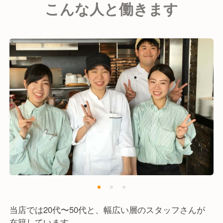
こんな人と働きます
ーンでご利用いただいています。
料理は、当店のコンセプトである「食事とお酒を楽し
む」ことに注力し、イタリア文化の原点にこだわった
本格的なイタリアンを提供！
アラカルトだけではなく、至極のコースメニューも用
意しています。
また、ワインも自然派からカジュアルなものまで、料
理に合わせられるように幅広いラインナップとなって
います。
オープンしてから20年以上経ち、多くのお客様に愛さ
れ、ご支持いただけたからこそ今日まで営業を続ける
ことができました。
世界有数の発着数を誇る羽田空港で、当店はこれから
も"ちょっとした幸せ"を、世界中の人に届けてまいり
ます。
当店では20代〜50代と、幅広い層のスタッフさんが
在籍しています。