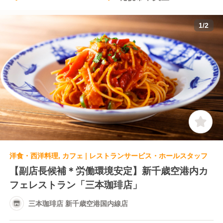
1
/
2
洋食・西洋料理, カフェ | レストランサービス・ホールスタッフ
【副店長候補＊労働環境安定】新千歳空港内カ
フェレストラン「三本珈琲店」
三本珈琲店 新千歳空港国内線店