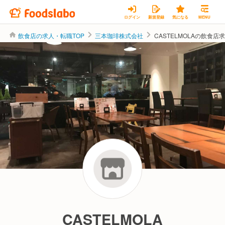
ログイン
新規登録
気になる
MENU
飲食店の求人・転職TOP
三本珈琲株式会社
CASTELMOLAの飲食
三本珈琲株式会社
CASTELMOLA