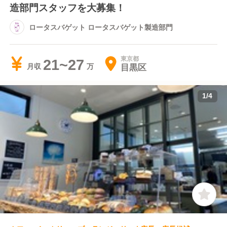
造部門スタッフを大募集！
ロータスバゲット ロータスバゲット製造部門
東京都
21~27
目黒区
月収
1
/
4