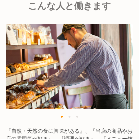
こんな人と働きます
添加物の無い素材を、美味しくいただくことを考えて
パンを作りました。
国産小麦と天然酵母で練り、じっくりと発酵させた生
地と、そこへ合わせる有機食材たち。かめばかむほど
味わい深く、素材の味わいです。
生き物である天然酵母と向き合いながら、毎日大切な
皆様の身体を支えられる食材のひとつになって頂けれ
ばと、心をこめてスタッフ一同パン作りをしていま
す。
『自然・天然の食に興味がある』、『当店の商品やお
店の雰囲気が好き』、『調理が好き』、『メニュー作