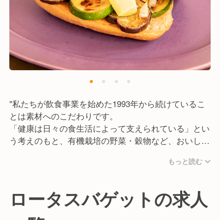
"私たちが飲食事業を始めた1993年から続けているこ
とは素材へのこだわりです。
「健康は日々の食生活によって支えられている」とい
う考えのもと、有機栽培の野菜・穀物など、おいしく
て安全性の高い食材を厳選して使用しています。
もっと読む
酵母は、白神こだま酵母、びわ酵母、自家製ルヴァン
リキッドの3種類を商品によって使い分けています。
野菜も有機栽培にこだわり、ハム、ウィンナー、バタ
ロータスバゲットの求人
ー等はその牛や豚の餌までこだわり材料を吟味してい
ます。