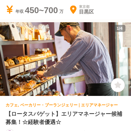
ェウララ・ロータスバゲット
東京都
450~700
目黒区
年収
1
/
4
カフェ, ベーカリー・ブーランジェリー | エリアマネージャー
【ロータスバゲット】エリアマネージャー候補
募集！☆経験者優遇☆