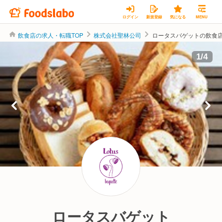
ログイン
新規登録
気になる
MENU
飲食店の求人・転職TOP
株式会社聖林公司
ロータスバゲットの飲食
株式会社聖林公司
1
/
4
ロータスバゲット