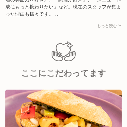
成にもっと携わりたい』など。現在のスタッフが集ま
った理由も様々です。
ロータスバゲットで働くスタッフ1人1人が、いつでも
もっと読む
どんな時でも自分自身は元より、お客様・周りのスタ
ッフに、『明るくほがらかな気持ち』になっていただ
けるように、サービス・料理を提供することを常に心
がけています。
またスタッフそれぞれが、それぞれの役割を担いなが
ら、互いに協力し支え合って、チームとして共通の目
ここにこだわってます
標を目指して進んでいます。