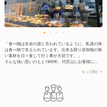
「食べ物は生命の源と言われているように、私達の体
は食べ物で支えられています。出来る限り添加物の無
い素材を日々食して行く事が大切です。」
そんな強い思いのもと1993年、代官山にお客様に安
心して「食」を楽しんでいただけるよう有機野菜や無
もっと読む
添加の調味料など、おいしくて安全性の高い食材を厳
選して使用したオーガニックカフェ「ボンベイバザ
ー」を開店し、2008年に同じく代官山に天然酵母と
国産小麦のはるゆたか、一部米粉を使用した「ロータ
スバゲット」を開店しました。