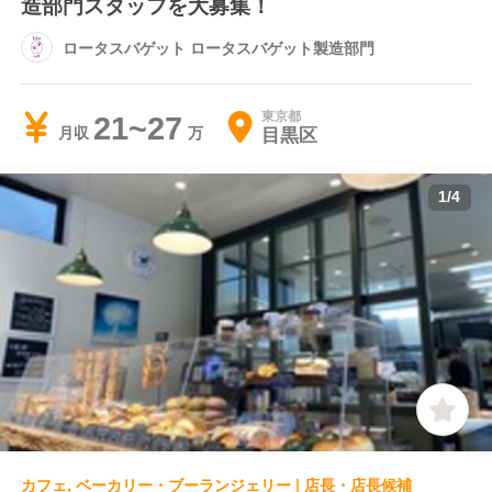
造部門スタッフを大募集！
ロータスバゲット ロータスバゲット製造部門
東京都
21~27
目黒区
月収
1
/
4
カフェ, ベーカリー・ブーランジェリー | 店長・店長候補