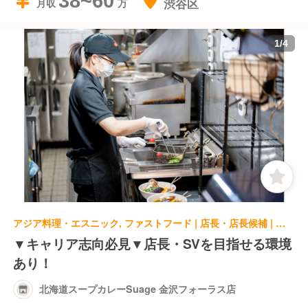
38~60
渋谷区
月収
1
/
4
アジア料理・エスニック, ファストフード | 店長・店長候補 | 北海道スープカレーSuage 金沢フォーラス店
▼キャリア志向必見▼店長・SVを目指せる環境
あり！
北海道スープカレーSuage 金沢フォーラス店