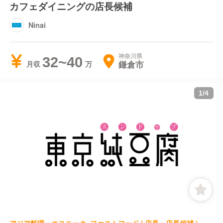
カフェダイニングの店長候補
Ninai
神奈川県
32~40
鎌倉市
月収
1
/
4