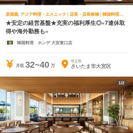
居酒屋, アジア料理・エスニック | 店長・店長候補 | 韓国料理 ホンデ 大宮東口店
★安定の経営基盤★充実の福利厚生◎«7連休取
得や海外勤務も»
韓国料理 ホンデ 大宮東口店
埼玉県
32~40
さいたま市大宮区
月収
1
/
2