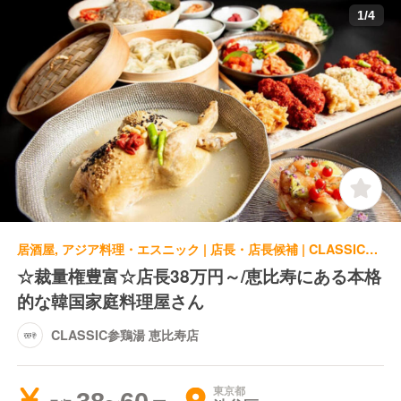
1
/
4
居酒屋, アジア料理・エスニック | 店長・店長候補 | CLASSIC参鶏湯 恵比寿店
☆裁量権豊富☆店長38万円～/恵比寿にある本格
的な韓国家庭料理屋さん
CLASSIC参鶏湯 恵比寿店
東京都