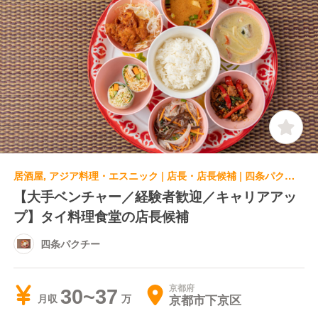
居酒屋, アジア料理・エスニック | 店長・店長候補 | 四条パクチー
【大手ベンチャー／経験者歓迎／キャリアアッ
プ】タイ料理食堂の店長候補
四条パクチー
京都府
30~37
京都市下京区
月収