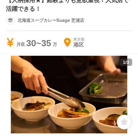
活躍できる！
北海道スープカレーSuage 芝浦店
東京都
30~35
港区
月収
1
/
3