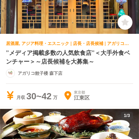
居酒屋, アジア料理・エスニック | 店長・店長候補 | アガリコ餃子楼 森下店
”メディア掲載多数の人気飲食店”＜大手外食ベ
ンチャー＞～店長候補を大募集～
アガリコ餃子楼 森下店
東京都
30~42
江東区
月収
1
/
3