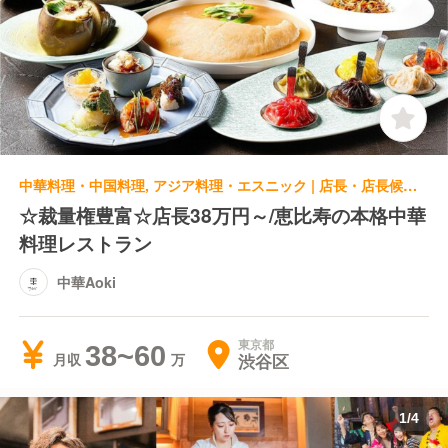
中華料理・中国料理, アジア料理・エスニック | 店長・店長候補 | 中華Aoki
☆裁量権豊富☆店長38万円～/恵比寿の本格中華
料理レストラン
中華Aoki
東京都
38~60
渋谷区
月収
1
/
4