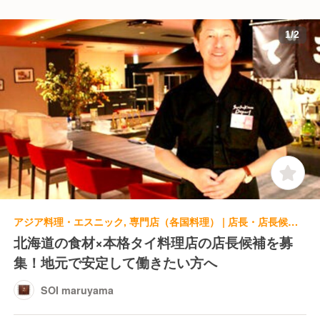
1
/
2
アジア料理・エスニック, 専門店（各国料理） | 店長・店長候補 | SOI maruyama
北海道の食材×本格タイ料理店の店長候補を募
集！地元で安定して働きたい方へ
SOI maruyama