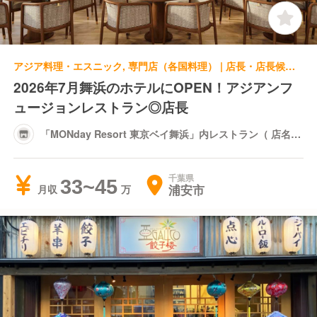
アジア料理・エスニック, 専門店（各国料理） | 店長・店長候補 | 「MONday Resort 東京ベイ舞浜」内レストラン（ 店名未決定 ）
2026年7月舞浜のホテルにOPEN！アジアンフ
ュージョンレストラン◎店長
「MONday Resort 東京ベイ舞浜」内レストラン（ 店名未
決定 ）
千葉県
33~45
浦安市
月収