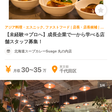
アジア料理・エスニック, ファストフード | 店長・店長候補 | 北海道スープカレーSuage 丸の内店
【未経験⇒プロへ】成長企業で一から学べる店
舗スタッフ募集！
北海道スープカレーSuage 丸の内店
東京都
30~35
千代田区
月収
1
/
4