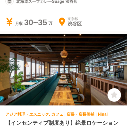
北海道スープカレーSuage 渋谷店
東京都
30~35
渋谷区
月収
アジア料理・エスニック, カフェ | 店長・店長候補 | Ninai
【インセンティブ制度あり】絶景ロケーション