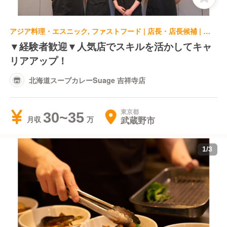
アジア料理・エスニック, ファストフード | 店長・店長候補 | 北海道スープカレーSuage 吉祥寺店
▼経験者歓迎▼人気店でスキルを活かしてキャ
リアアップ！
北海道スープカレーSuage 吉祥寺店
東京都
30~35
武蔵野市
月収
1
/
3