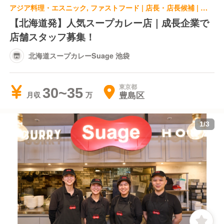
アジア料理・エスニック, ファストフード | 店長・店長候補 | 北海道スープカレーSuage 池袋
【北海道発】人気スープカレー店｜成長企業で
店舗スタッフ募集！
北海道スープカレーSuage 池袋
東京都
30~35
豊島区
月収
1
/
3