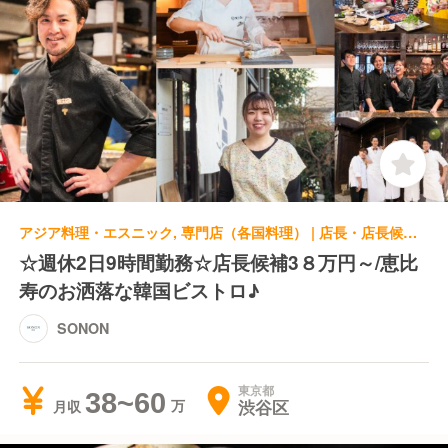
アジア料理・エスニック, 専門店（各国料理） | 店長・店長候補 | SONON
☆週休2日9時間勤務☆店長候補3８万円～/恵比
寿のお洒落な韓国ビストロ♪
SONON
東京都
38~60
渋谷区
月収