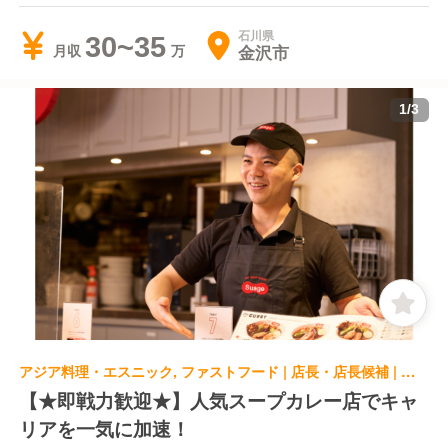
石川県
30~35
金沢市
月収
1
/
3
アジア料理・エスニック, ファストフード | 店長・店長候補 | 北海道スープカレーSuage 虎ノ門店
【★即戦力歓迎★】人気スープカレー店でキャ
リアを一気に加速！