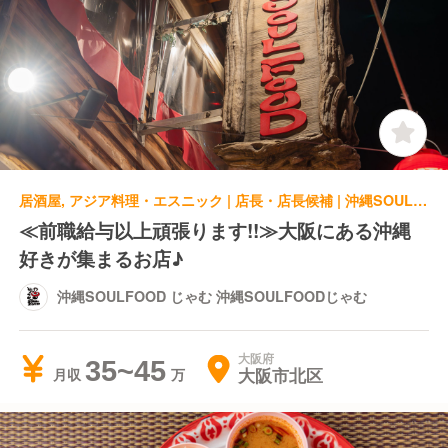
居酒屋, アジア料理・エスニック | 店長・店長候補 | 沖縄SOULFOOD じゃむ 沖縄SOULFOODじゃむ
≪前職給与以上頑張ります!!≫大阪にある沖縄
好きが集まるお店♪
沖縄SOULFOOD じゃむ 沖縄SOULFOODじゃむ
大阪府
35~45
大阪市北区
月収