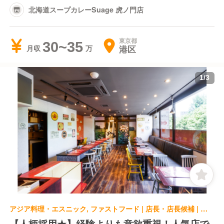
北海道スープカレーSuage 虎ノ門店
東京都
30~35
港区
月収
1
/
3
アジア料理・エスニック, ファストフード | 店長・店長候補 | 北海道スープカレーSuage 芝浦店
【人柄採用★】経験よりも意欲重視！人気店で