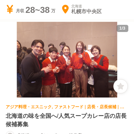
北海道
28~38
札幌市中央区
月収
1
/
3
アジア料理・エスニック, ファストフード | 店長・店長候補 | 北海道スープカレーSuage 渋谷店
北海道の味を全国へ/人気スープカレー店の店長
候補募集