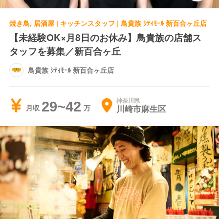
焼き鳥, 居酒屋 | キッチンスタッフ | 鳥貴族 ｼﾃｨﾓｰﾙ 新百合ヶ丘店
【未経験OK×月8日のお休み】鳥貴族の店舗ス
タッフを募集／新百合ヶ丘
鳥貴族 ｼﾃｨﾓｰﾙ 新百合ヶ丘店
神奈川県
29~42
川崎市麻生区
月収