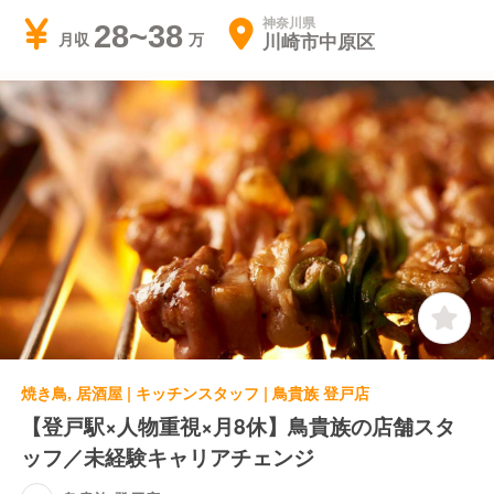
神奈川県
28~38
川崎市中原区
月収
焼き鳥, 居酒屋 | キッチンスタッフ | 鳥貴族 登戸店
【登戸駅×人物重視×月8休】鳥貴族の店舗スタ
ッフ／未経験キャリアチェンジ