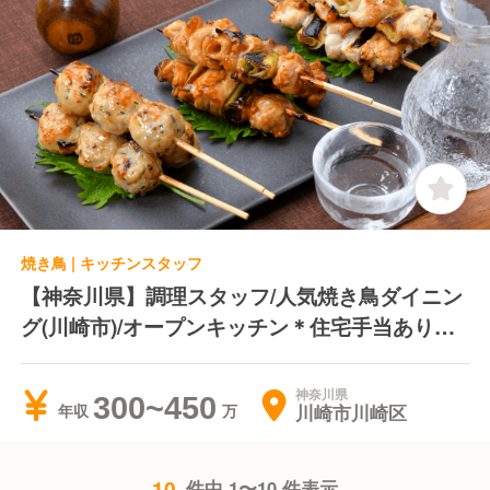
焼き鳥 | キッチンスタッフ
【神奈川県】調理スタッフ/人気焼き鳥ダイニン
グ(川崎市)/オープンキッチン＊住宅手当あり＊
日曜定休
神奈川県
300~450
川崎市川崎区
年収
10
件中 1〜10 件表示