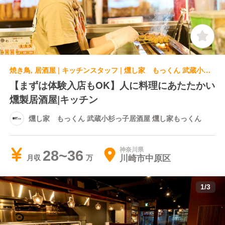
焼き鳥, 居酒屋 | キッチンスタッフ | 燻し家 もっくん 武蔵小杉っ子居酒屋 燻し家もっくん
【まずは体験入店もOK】人に料理にあたたかい
燻製居酒屋|キッチン
燻し家 もっくん 武蔵小杉っ子居酒屋 燻し家もっくん
神奈川県
28~36
川崎市中原区
月収
1
/
3