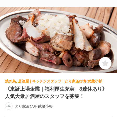
焼き鳥, 居酒屋 | キッチンスタッフ | とり家ゑび寿 武蔵小杉
《東証上場企業｜福利厚生充実｜8連休あり》
人気大衆居酒屋のスタッフを募集！
とり家ゑび寿 武蔵小杉