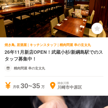
焼き鳥, 居酒屋 | キッチンスタッフ | 精肉問屋 串の玄太丸
26年11月新店OPEN！武蔵小杉/新綱島駅でのス
タッフ募集中！
精肉問屋 串の玄太丸
神奈川県
30~35
川崎市中原区
月収