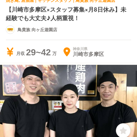
焼き鳥, 居酒屋 | キッチンスタッフ | 鳥貴族 向ヶ丘遊園店
【川崎市多摩区×スタッフ募集×月8日休み】未
経験でも大丈夫♪人柄重視！
鳥貴族 向ヶ丘遊園店
神奈川県
29~42
川崎市多摩区
月収