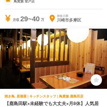
鳥貴族 登戸店
神奈川県
29~40
川崎市多摩区
月収
焼き鳥, 居酒屋 | キッチンスタッフ | 鳥貴族 鹿島田店
【鹿島田駅×未経験でも大丈夫×月8休】人気居