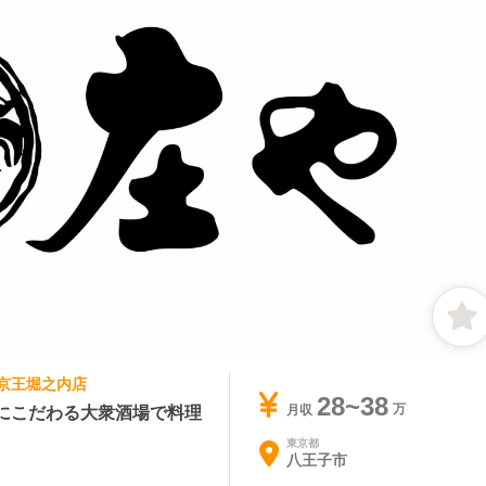
や 京王堀之内店
28~38
にこだわる大衆酒場で料理
月収
東京都
八王子市