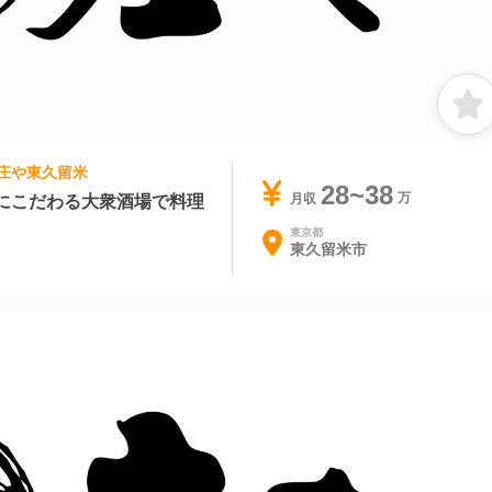
や 庄や東久留米
28~38
にこだわる大衆酒場で料理
月収
東京都
東久留米市