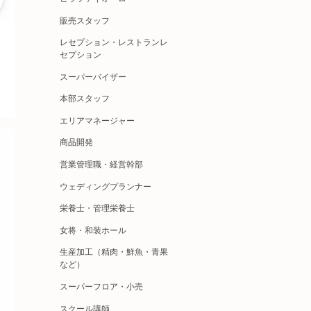
販売スタッフ
レセプション・レストランレ
セプション
スーパーバイザー
本部スタッフ
エリアマネージャー
商品開発
営業管理職・経営幹部
ウェディングプランナー
栄養士・管理栄養士
女将・和装ホール
生産加工（精肉・鮮魚・青果
など）
スーパーフロア・小売
スクール講師