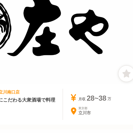
 立川南口店
28~38
にこだわる大衆酒場で料理
月収
東京都
立川市