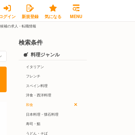
ログイン
新規登録
気になる
MENU
長候補の求人・転職情報
検索条件
料理ジャンル
イタリアン
フレンチ
スペイン料理
洋食・西洋料理
和食
日本料理・懐石料理
寿司・鮨
うどん・そば