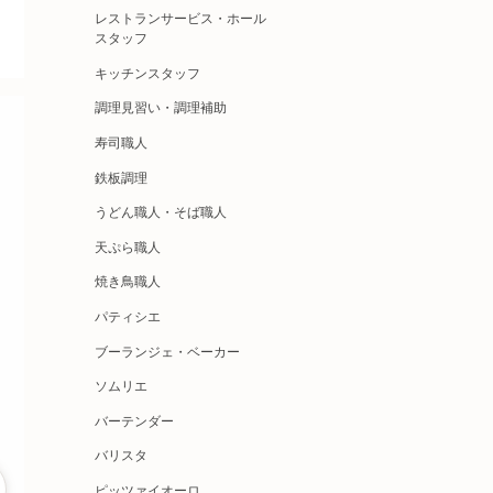
レストランサービス・ホール
スタッフ
キッチンスタッフ
調理見習い・調理補助
寿司職人
鉄板調理
うどん職人・そば職人
天ぷら職人
焼き鳥職人
パティシエ
ブーランジェ・ベーカー
ソムリエ
バーテンダー
バリスタ
ピッツァイオーロ