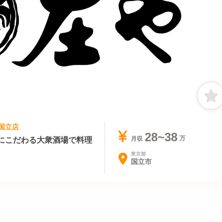
 国立店
28~38
にこだわる大衆酒場で料理
月収
東京都
国立市