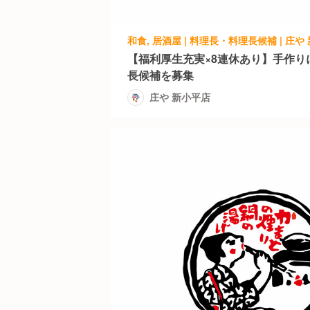
和食, 居酒屋 | 料理長・料理長候補 | 庄や
【福利厚生充実×8連休あり】手作り
長候補を募集
庄や 新小平店