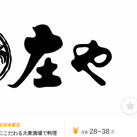
 町田本家店
28~38
にこだわる大衆酒場で料理
月収