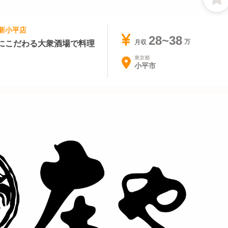
 新小平店
28~38
にこだわる大衆酒場で料理
月収
東京都
小平市