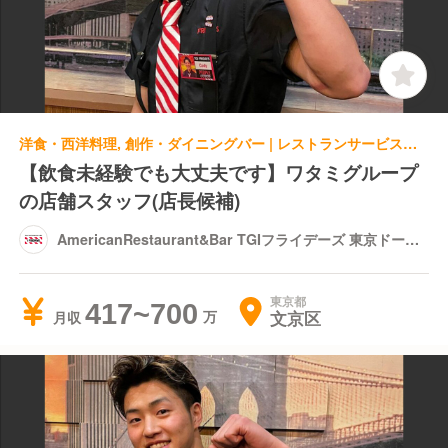
洋食・西洋料理, 創作・ダイニングバー | レストランサービス・ホールスタッフ | AmericanRestaurant&Bar TGIフライデーズ 東京ドームシティ店
【飲食未経験でも大丈夫です】ワタミグループ
の店舗スタッフ(店長候補)
AmericanRestaurant&Bar TGIフライデーズ 東京ドーム
シティ店
東京都
417~700
文京区
月収