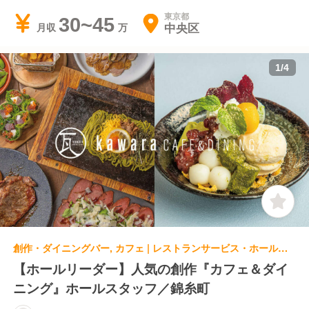
東京都
30~45
中央区
月収
1
/
4
創作・ダイニングバー, カフェ | レストランサービス・ホールスタッフ | kawara CAFE＆DINING 錦糸町店
【ホールリーダー】人気の創作『カフェ＆ダイ
ニング』ホールスタッフ／錦糸町