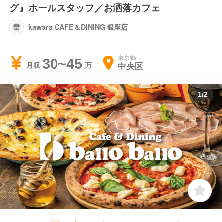
グ』ホールスタッフ／お洒落カフェ
kawara CAFE＆DINING 銀座店
東京都
30~45
中央区
月収
1
/
2