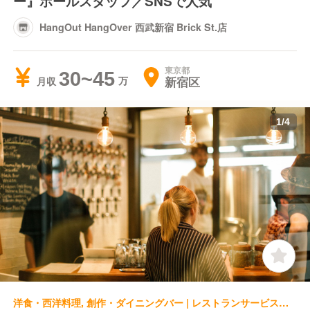
ー』ホールスタッフ／SNSで人気
HangOut HangOver 西武新宿 Brick St.店
東京都
30~45
新宿区
月収
1
/
4
洋食・西洋料理, 創作・ダイニングバー | レストランサービス・ホールスタッフ | Y.Y.G. Brewery & Beer Kitchen