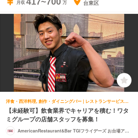
417~700
台東区
月収
洋食・西洋料理, 創作・ダイニングバー | レストランサービス・ホールスタッフ | AmericanRestaurant&Bar TGIフライデーズ お台場アクアシティ店
【未経験可】飲食業界でキャリアを積む！ワタ
ミグループの店舗スタッフを募集！
AmericanRestaurant&Bar TGIフライデーズ お台場アク
アシティ店