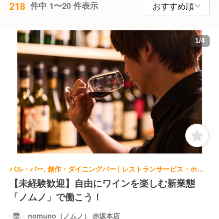
218
件中 1〜20 件表示
1
/
4
バル・バー, 創作・ダイニングバー | レストランサービス・ホールスタッフ | nomuno（ノムノ） 赤坂本店
【未経験歓迎】自由にワインを楽しむ新業態
「ノムノ」で働こう！
nomuno（ノムノ） 赤坂本店