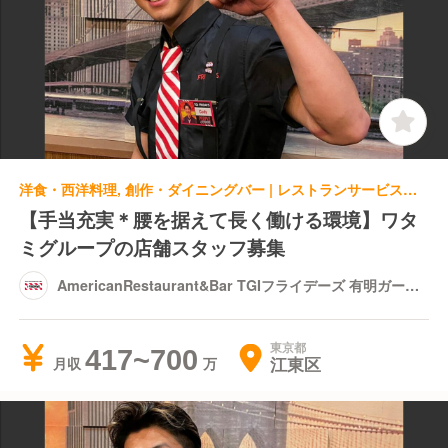
洋食・西洋料理, 創作・ダイニングバー | レストランサービス・ホールスタッフ | AmericanRestaurant&Bar TGIフライデーズ 有明ガーデン店
【手当充実＊腰を据えて長く働ける環境】ワタ
ミグループの店舗スタッフ募集
AmericanRestaurant&Bar TGIフライデーズ 有明ガーデ
ン店
東京都
417~700
江東区
月収