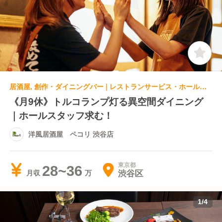
居酒屋, 創作・ダイニングバー | レストランサービス・ホールスタッフ | 洋風居酒屋 ペコリ 渋谷店
《月9休》トルコランプ灯る異空間ダイニング
｜ホールスタッフ求む！
洋風居酒屋 ペコリ 渋谷店
東京都
28~36
渋谷区
月収
1
/
4