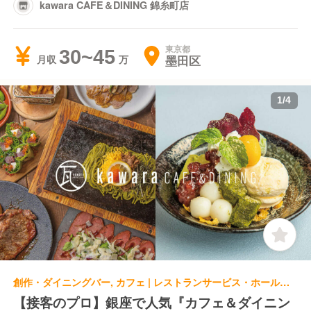
kawara CAFE＆DINING 錦糸町店
東京都
30~45
墨田区
月収
1
/
4
創作・ダイニングバー, カフェ | レストランサービス・ホールスタッフ | kawara CAFE＆DINING 銀座店
【接客のプロ】銀座で人気『カフェ＆ダイニン