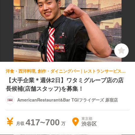
洋食・西洋料理, 創作・ダイニングバー | レストランサービス・ホールスタッフ | AmericanRestaurant&Bar TGIフライデーズ 原宿店
【大手企業＊週休2日】ワタミグループ店の店
長候補(店舗スタッフ)を募集！
AmericanRestaurant&Bar TGIフライデーズ 原宿店
東京都
417~700
渋谷区
月収