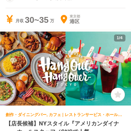
東京都
30~35
港区
月収
1
/
4
創作・ダイニングバー, カフェ | レストランサービス・ホールスタッフ | HangOut HangOver 西武新宿 Brick St.店
【店長候補】NYスタイル『アメリカンダイナ