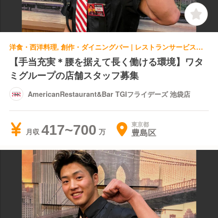
洋食・西洋料理, 創作・ダイニングバー | レストランサービス・ホールスタッフ | AmericanRestaurant&Bar TGIフライデーズ 池袋店
【手当充実＊腰を据えて長く働ける環境】ワタ
ミグループの店舗スタッフ募集
AmericanRestaurant&Bar TGIフライデーズ 池袋店
東京都
417~700
豊島区
月収