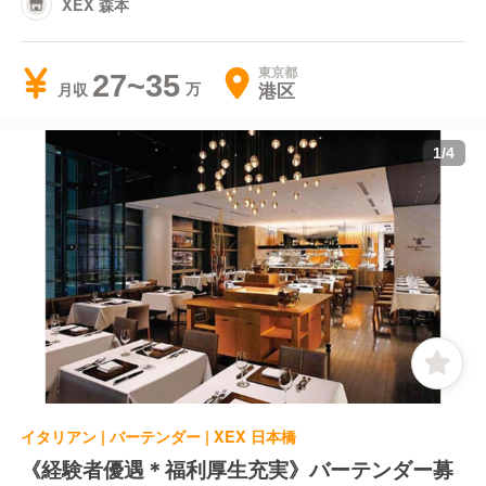
XEX 森本
東京都
27~35
港区
月収
1
/
4
イタリアン | バーテンダー | XEX 日本橋
《経験者優遇＊福利厚生充実》バーテンダー募