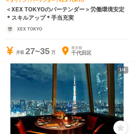
イタリアン | バーテンダー | XEX TOKYO
＜XEX TOKYOのバーテンダー＞労働環境安定
＊スキルアップ＊手当充実
XEX TOKYO
東京都
27~35
千代田区
月収
1
/
4