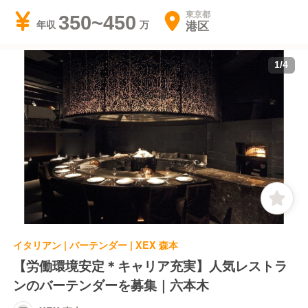
東京都
350~450
港区
年収
1
/
4
イタリアン | バーテンダー | XEX 森本
【労働環境安定＊キャリア充実】人気レストラ
ンのバーテンダーを募集｜六本木