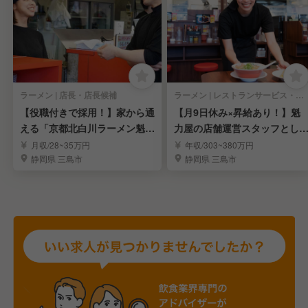
ラーメン | 店長・店長候補
ラーメン | レストランサービス・ホールスタッフ
【役職付きで採用！】家から通
【月9日休み×昇給あり！】魁
える「京都北白川ラーメン魁力
力屋の店舗運営スタッフとし
屋」の店舗運営
活躍！
月収/28~35万円
年収/303~380万円
静岡県 三島市
静岡県 三島市