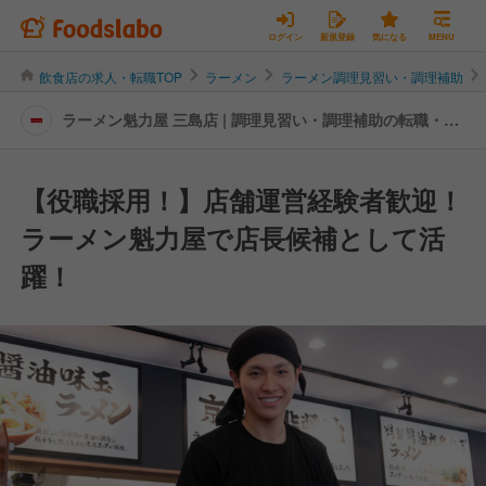
ログイン
新規登録
気になる
MENU
飲食店の求人・転職TOP
ラーメン
ラーメン調理見習い・調理補助
ラーメン魁力屋 三島店 | 調理見習い・調理補助の転職・求
人情報
【役職採用！】店舗運営経験者歓迎！
ラーメン魁力屋で店長候補として活
躍！