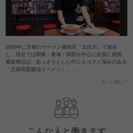
2005年に京都のラーメン激戦区「北白川」で誕生
し、現在では関東・東海・関西を中心に全国に展開。
看板商品は、あっさりとした中にもコクと深みのある
「京都背脂醬油ラーメン」。
老若男女問わずたくさんの方に食べていただけるどこ
もっと読む
か懐かしいラーメンとして支持をいただいています。
また郊外型店舗では駐車場・ボックス席もご用意して
おり、お子さま連れのお客様にも心地よくご利用いた
だける店舗づくりを行っています。
こんな人と働きます