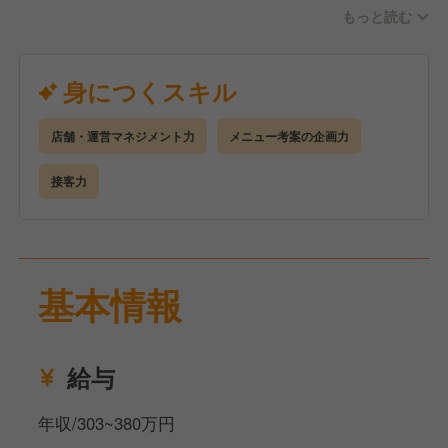
もっと読む
＜キャリアステップイメージ ※（）内は未経験入社
者の昇格目安期間＞
□S店長
身につくスキル
店長業務に加え、大型店・QSC（クオリティ・サー
ビス・クリンリネス）モデル店・複数店舗管理店長な
店舗・運営マネジメント力
メニュー考案の企画力
ど通常の店舗とは異なる任務も担当
▲
接客力
■店長（入社1年半～） ※今回の採用はここからスタ
ート！※
数値コントロールやマネジメントなど、店舗運営に関
わるあらゆる業務を担当
基本情報
▲
□時間帯責任者（入社1年目途）
日次店舗運営業務の正しい知識を備え、勤務する時間
給与
帯の業務を担当
▲
年収/303~380万円
□リーダー（入社3カ月目途）