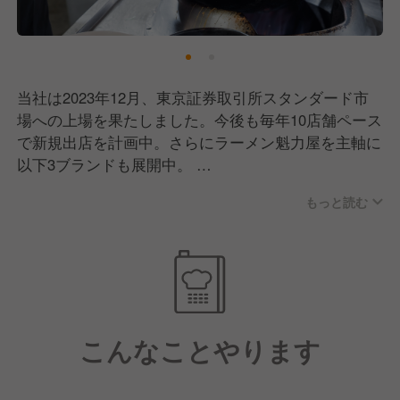
当社は2023年12月、東京証券取引所スタンダード市
場への上場を果たしました。今後も毎年10店舗ペース
で新規出店を計画中。さらにラーメン魁力屋を主軸に
以下3ブランドも展開中。
今後も新ブランド計画中で、ゆくゆくは海外出店も視
もっと読む
野に入れています！
ここ数年、飲食業界もかなり苦しい時期を過ごしまし
た。もちろん、魁力屋も例外ではありません。それで
も多くのお客さまが変わらず足を運んでくださったの
は、ずっと接客にこだわってきた成果だと思っていま
す。
こんなことやります
「魁力屋がないと困る」
「魁力屋が近くにできて良かった！」