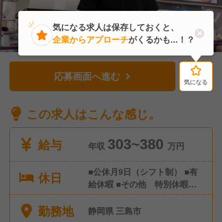
気になる求人は保存しておくと、
企業からアプローチ
がくるかも...！？
応募画面へ進む
気になる
気になる
この求人はこんな感じ。
給与
303~380
年収
万円
■公休月9日（シフト制） ■有
休日
給休暇 ■その他 特別休暇な
ど ※年間休日107日
勤務地
静岡県 三島市