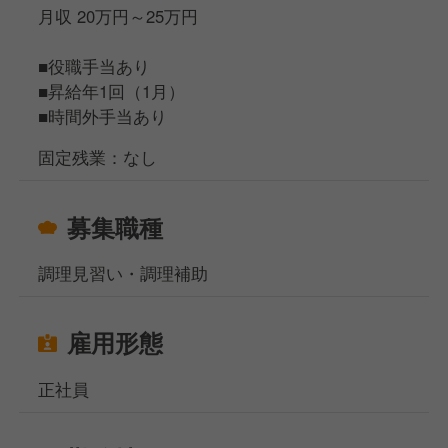
店舗内の全ポジションの見本として、スタッフやパー
月収 20万円～25万円
ト・アルバイトの方の育成を担当
▲
■役職手当あり
□スタッフ
■昇給年1回（1月）
約3カ月の研修期間で、店舗内の全ポジションを経験
■時間外手当あり
＜総合職（転勤あり）になれば、S店長以上も目指せ
固定残業：なし
ます＞
年1回実施される適性試験に合格すると、エリアマネ
募集職種
ジャーや営業部長、本社管理部門などのポジションに
も挑戦できる「総合職」へ転換となります。
調理見習い・調理補助
──────────
★ 具体的な仕事内容
雇用形態
──────────
■接客業務
正社員
■ラーメンやサイドメニューの調理業務
■スタッフのマネジメント、店舗運営業務 など