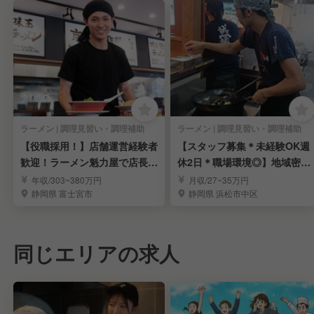
ラーメン | 調理見習い・調理補助
ラーメン | 調理見習い・調理補助
【役職採用！】店舗運営経験者
【スタッフ募集＊未経験OK週
歓迎！ラーメン魁力屋で店長候
休2日＊職場環境◎】地域密着
補として活躍！
の人気ラーメン店
年収/303~380万円
月収/27~35万円
静岡県 富士宮市
静岡県 浜松市中区
同じエリアの求人