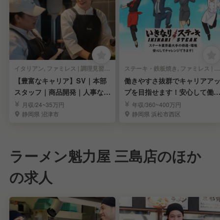
イタリアン, ファミレス | 調理見習い・調理補助
ステーキ・鉄板焼き, ファミレス | 調理見習い・調理補助
【豊富なキャリア】SV｜本部
働きやすさ抜群でキャリアア
スタッフ｜商品開発｜人事など
プを目指せます！安心して働
料理長以上を目指す
る大手企業◎
月収/24~35万円
年収/360~400万円
静岡県 沼津市
静岡県 浜松市西区
ラーメン魁力屋 三島店のほか
の求人