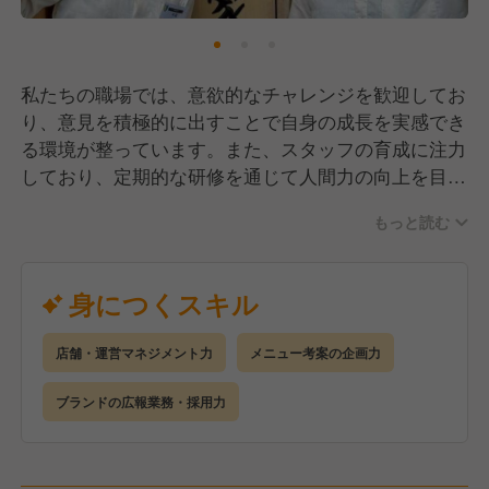
私たちの職場では、意欲的なチャレンジを歓迎してお
り、意見を積極的に出すことで自身の成長を実感でき
る環境が整っています。また、スタッフの育成に注力
しており、定期的な研修を通じて人間力の向上を目指
しています。
もっと読む
努力が正当に評価され、実績が昇給や賞与に反映され
るため、大きなやりがいを感じられる職場です！
身につくスキル
店舗・運営マネジメント力
メニュー考案の企画力
ブランドの広報業務・採用力