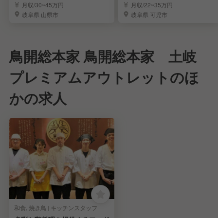
部候補の募集です！
定／福利厚生充実
月収/30~45万円
月収/22~35万円
岐阜県 山県市
岐阜県 可児市
鳥開総本家 鳥開総本家 土岐
プレミアムアウトレットのほ
かの求人
和食, 焼き鳥 | キッチンスタッフ