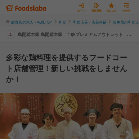
ログイン
新規登録
気になる
MENU
飲食店の求人・転職TOP
和食
和食店長・店長候補
岐阜県の和食
鳥開総本家 鳥開総本家 土岐プレミアムアウトレット | 店
長・店長候補の転職・求人情報
多彩な鶏料理を提供するフードコー
ト店舗管理！新しい挑戦をしません
か！