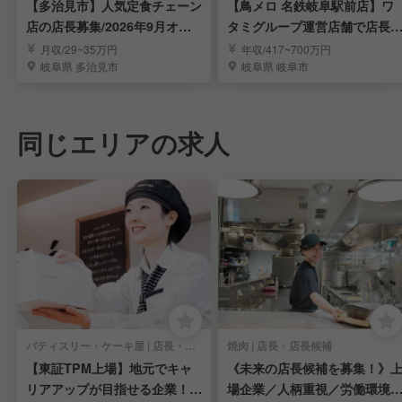
【多治見市】人気定食チェーン
【鳥メロ 名鉄岐阜駅前店】ワ
店の店長募集/2026年9月オー
タミグループ運営店舗で店長
プン
補を募集！
月収/29~35万円
年収/417~700万円
岐阜県 多治見市
岐阜県 岐阜市
同じエリアの求人
パティスリー・ケーキ屋 | 店長・店長候補
焼肉 | 店長・店長候補
【東証TPM上場】地元でキャ
《未来の店長候補を募集！》
リアアップが目指せる企業！幹
場企業／人柄重視／労働環境