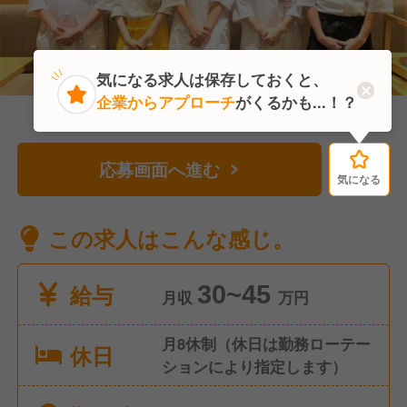
気になる求人は保存しておくと、
企業からアプローチ
がくるかも...！？
応募画面へ進む
気になる
気になる
この求人はこんな感じ。
給与
30~45
月収
万円
月8休制（休日は勤務ローテー
休日
ションにより指定します）