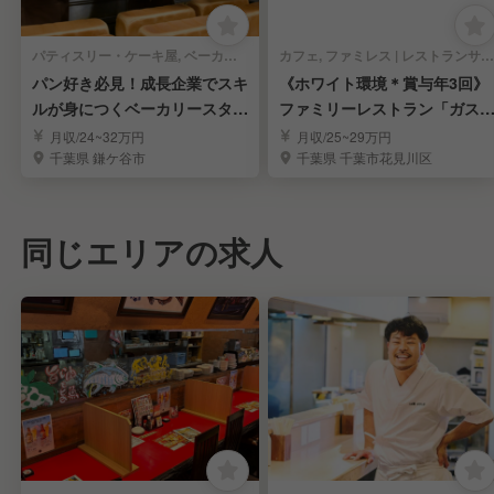
パティスリー・ケーキ屋, ベーカリー・ブーランジェリー | レストランサービス・ホールスタッフ
カフェ, ファミレス | レストランサービス・ホールスタッフ
パン好き必見！成長企業でスキ
《ホワイト環境＊賞与年3回》
ルが身につくベーカリースタッ
ファミリーレストラン「ガス
フ募集
ト」の店舗社員を募集
月収/24~32万円
月収/25~29万円
千葉県 鎌ケ谷市
千葉県 千葉市花見川区
同じエリアの求人