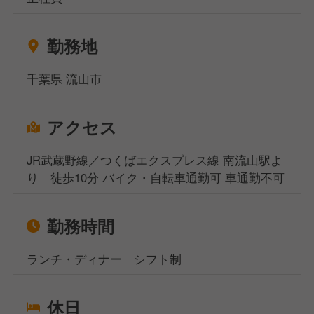
かにも飲食店の求人を多数揃えております。
地元で働きたい方、都心部で働きたいけど引っ越しの
お金がなくて困っている方などなど…どんなお悩みも
勤務地
ご相談ください！
相談窓口事務所は東京、大阪、名古屋、福岡の4拠点
千葉県 流山市
になりますが、WEB面談も実施しており、飲食専門
の転職・就職のプロが対応いたしますのでご安心くだ
アクセス
さいませ。
JR武蔵野線／つくばエクスプレス線 南流山駅よ
り 徒歩10分 バイク・自転車通勤可 車通勤不可
勤務時間
ランチ・ディナー シフト制
休日