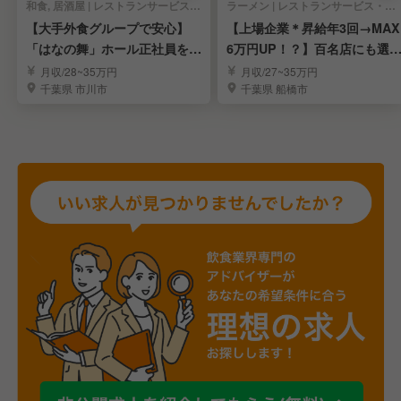
和食, 居酒屋 | レストランサービス・ホールスタッフ
ラーメン | レストランサービス・ホールスタッフ
【大手外食グループで安心】
【上場企業＊昇給年3回→MAX
「はなの舞」ホール正社員を募
6万円UP！？】百名店にも選
集
れたラーメン屋
月収/28~35万円
月収/27~35万円
千葉県 市川市
千葉県 船橋市