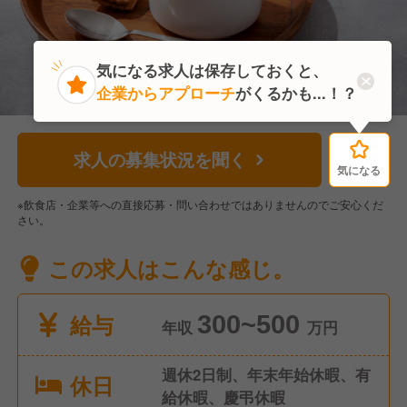
気になる求人は保存しておくと、
企業からアプローチ
がくるかも...！？
求人の募集状況を聞く
気になる
気になる
※飲食店・企業等への直接応募・問い合わせではありませんのでご安心くだ
さい。
この求人はこんな感じ。
給与
300~500
年収
万円
週休2日制、年末年始休暇、有
休日
給休暇、慶弔休暇