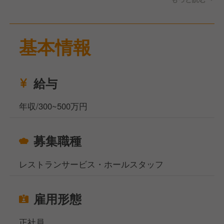
今回は人員強化のため、千葉県流山市にあるカフェの
ホールスタッフの募集です。
基本情報
ケーキやスイーツの販売とカフェでの食事も提供して
います。
カフェメニューはサンドウィッチやパスタ、プレート
ランチなどがあります。
給与
業務内容は、商品管理、販売、お客様のご案内、オー
ダー対応、ドリンクや料理の提供などのサービス業務
年収/300~500万円
全般です。
販売・接客の経験がある方を歓迎します。
募集職種
お休みは週休2日制です。
年末年始休暇もあります。
レストランサービス・ホールスタッフ
福利厚生として、健康診断、社割、業績賞与がありま
す。
雇用形態
当社サイト、フーズラボ・エージェントですがこのほ
正社員