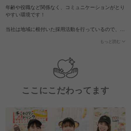
年齢や役職など関係なく、コミュニケーションがとり
やすい環境です！
当社は地域に根付いた採用活動を行っているので、同
じエリアで共に働く仲間が集まっているのが特徴。
もっと読む
大型商業施設内に複数店舗が営業していることも多い
ので、店舗の垣根をこえた交流が盛んです。
スタッフ同士で飲み会やイベントなども開催し、近隣
で働く社員同士の絆が生まれる空間！
そのため、新しい仲間をウェルカムムードで迎えてい
ここにこだわってます
ます。
＼こんな方は大歓迎です！／
・コミュニケーションをとることが好きな方
・型にはまりたくない方
・仕事を通して夢を叶えたい方、自分の夢を見つけた