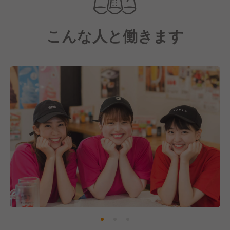
【串カツ田中について】
こんな人と働きます
大阪の西成区で生まれた串カツ専門店チェーンです。
2008年創業、現在は直営・フランチャイズ含め300店
舗以上を展開しています。
衣、油、ソース全てがオリジナルブレンドで仕上げる
串カツ田中。
ブレのない味と、お客様に安心・安全にお過ごしいた
だけるようなお店作りを心かけています。
この店舗を運営する『株式会社イートスタイル』は、
全国にフランチャイズ店舗を展開する企業です。
「ストア・オブ・ザ・イヤー」受賞実績を持つほか、
優良申告法人として2度の表彰を受けるなど、透明性
の高い経営を実践しています。