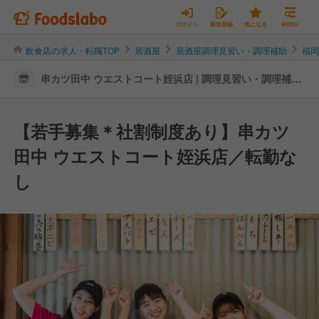
ログイン
新規登録
気になる
MENU
飲食店の求人・転職TOP
居酒屋
居酒屋調理見習い・調理補助
福
串カツ田中 ウエストコート姪浜店 | 調理見習い・調理補助
の転職・求人情報
【若手募集＊社割制度あり】串カツ
田中 ウエストコート姪浜店／転勤な
し