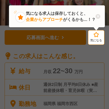
気になる求人は保存しておくと、
企業からアプローチ
がくるかも...！？
応募画面へ進む
気になる
気になる
この求人はこんな感じ。
給与
22~30
月収
万円
週休2日制 月平均8日休み ■産
休日
前産後休暇・育児休暇（実績
あり/女性の取得率・復帰率
勤務地
100％！） ■有給休暇（取得
福岡県 福岡市西区
率100％！） ■介護休暇 ■慶弔