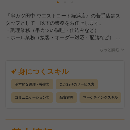
『串カツ田中 ウエストコート姪浜店』の若手店舗ス
タッフとして、以下の業務をお任せします。
・調理業務（串カツの調理・仕込みなど）
・ホール業務（接客・オーダー対応・配膳など）
・店舗マネジメント（スタッフ育成・シフト管理・在
もっと読む
庫・売上管理など）
【キャリアアップについて】
身につくスキル
・未経験の方は基礎から学べる環境を用意。
・経験者の方はスキルを活かし、さらなるキャリアア
基本的な調理・接客力
こだわりのサービス力
ップが可能。
・店舗運営のノウハウを学びながら、店長やマネージ
コミュニケーション力
品質管理
マーケティングスキル
ャーを目指せます！
【募集背景】
・今後の店舗運営強化に向け、新しいメンバーを募集