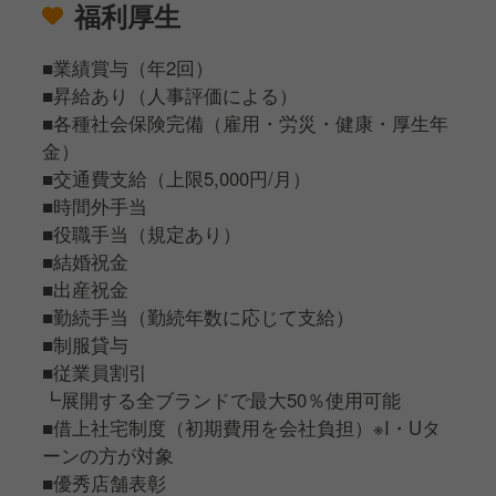
福利厚生
■業績賞与（年2回）
■昇給あり（人事評価による）
■各種社会保険完備（雇用・労災・健康・厚生年
金）
■交通費支給（上限5,000円/月）
■時間外手当
■役職手当（規定あり）
■結婚祝金
■出産祝金
■勤続手当（勤続年数に応じて支給）
■制服貸与
■従業員割引
┗展開する全ブランドで最大50％使用可能
■借上社宅制度（初期費用を会社負担）※I・Uタ
ーンの方が対象
■優秀店舗表彰