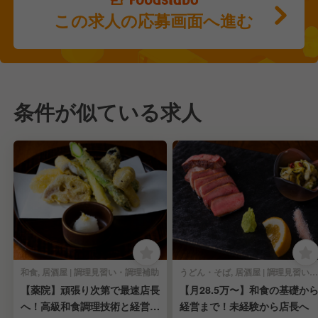
この求人の応募画面へ進む
条件が似ている求人
和食, 居酒屋 | 調理見習い・調理補助
うどん・そば, 居酒屋 | 調理見習い・調理補助
【薬院】頑張り次第で最速店長
【月28.5万〜】和食の基礎か
へ！高級和食調理技術と経営ス
経営まで！未経験から店長へ