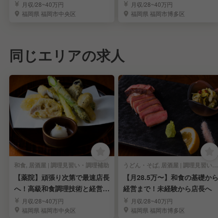
キルを習得
月収/28~40万円
月収/28~40万円
福岡県 福岡市中央区
福岡県 福岡市博多区
同じエリアの求人
和食, 居酒屋 | 調理見習い・調理補助
うどん・そば, 居酒屋 | 調理見習い・調理補助
【薬院】頑張り次第で最速店長
【月28.5万〜】和食の基礎か
へ！高級和食調理技術と経営ス
経営まで！未経験から店長へ
キルを習得
月収/28~40万円
月収/28~40万円
福岡県 福岡市中央区
福岡県 福岡市博多区