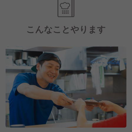
【あなたの努力次第でお給与はしっかりアップ！】
運営する各店舗の業績は好調！
こんなことやります
今後さらに新しいポストが生まれやすいので、キャリ
アアップのチャンスが多いのが特徴です。
賞与や昇給もあり、やりがいを感じながら自己成長で
きます。
【当社ならではのうれしい福利厚生アリ】
ブランドに限らず、全店舗で利用できる社員割引制度
をご用意。
幅広いジャンルの店舗展開をしているので、プライベ
ートでお得なお買い物やお食事を楽しめますよ！