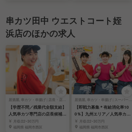
串カツ田中 ウエストコート姪
浜店のほかの求人
居酒屋, 串カツ・串揚げ | 店長・店長候補
居酒屋, 串カツ・串揚げ | スーパーバイザー
【学歴不問／残業代全額支給】
【即戦力募集＊有給消化率10
人気串カツ専門店の店長候補を
0％】九州エリア／人気串カツ
募集／福岡市
専門店のSV候補
月収/22~30万円
月収/22~30万円
福岡県 福岡市西区
福岡県 福岡市西区