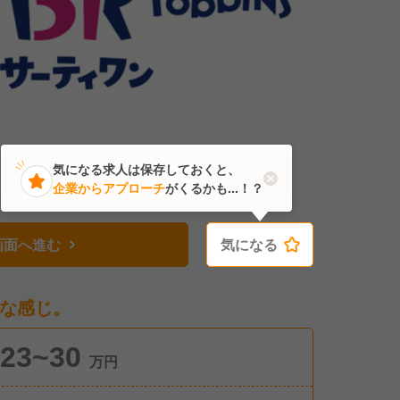
気になる求人は保存しておくと、
企業からアプローチ
がくるかも...！？
画面へ進む
気になる
気になる
な感じ。
23~30
万円