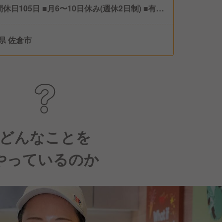
間休日105日 ■月6〜10日休み(週休2日制) ■有給
 ■慶弔休暇 ■夏季休暇 ■冬季休暇 ■育休産休
県 佐倉市
どんなことを
やっているのか