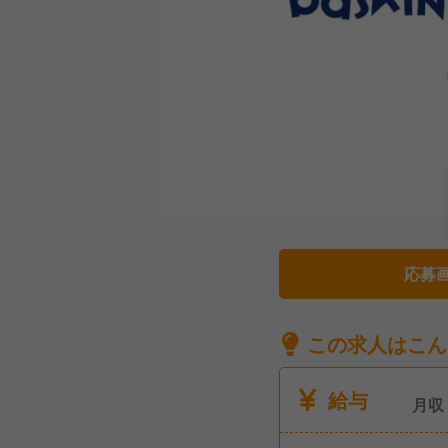
応募
この求人はこん
給与
月収