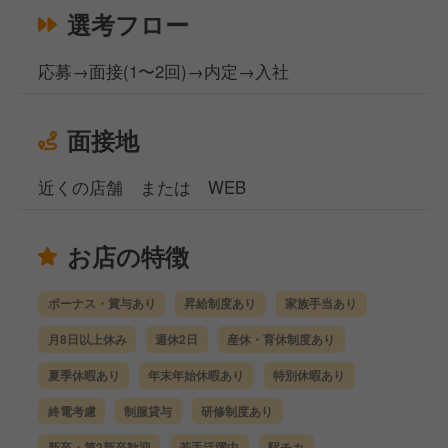
選考フロー
応募→面接(1〜2回)→内定→入社
面接地
近くの店舗 または WEB
お店の特徴
ボーナス・賞与あり
昇給制度あり
家族手当あり
月8日以上休み
週休2日
産休・育休制度あり
夏季休暇あり
年末年始休暇あり
特別休暇あり
終電考慮
制服貸与
研修制度あり
新卒・第2新卒歓迎
若手活躍中
駅チカ