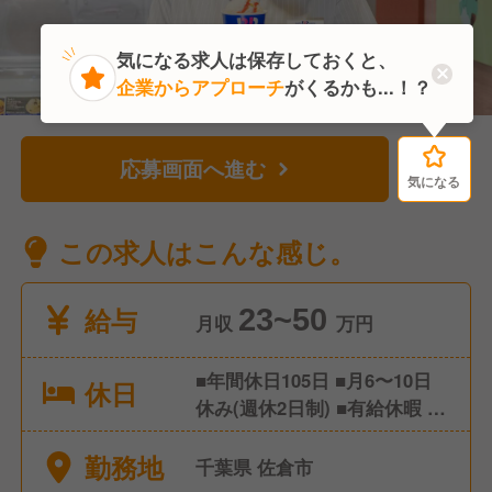
気になる求人は保存しておくと、
企業からアプローチ
がくるかも...！？
応募画面へ進む
気になる
気になる
この求人はこんな感じ。
給与
23~50
月収
万円
■年間休日105日 ■月6〜10日
休日
休み(週休2日制) ■有給休暇 ■
慶弔休暇 ■夏季休暇 ■冬季休
勤務地
暇 ■育休産休
千葉県 佐倉市