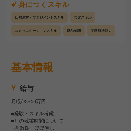
身につくスキル
■ 店舗清掃・修繕維持管理
■ スタッフコミュニケーション、シフト作成
店舗運営・マネジメントスキル
接客スキル
■ スタッフのスキルアップ・教育
■ 採用活動（募集掲出、受付、面接など）
コミュニケーションスキル
商品知識
問題解決能力
■ SC事務所や近隣店舗との連携
専門的なスキルは必要ないので、ご安心ください！
特に大切なのは、スタッフとの適切な距離感やバラン
基本情報
ス感覚を持つ「コミュニケーション力」です。
あなたの人柄や個性を活かし、お店を一緒に盛り上げ
給与
ていきましょう！
月収/23~50万円
■経験・スキル考慮
■月の残業時間について
└閑散期：ほぼ無し