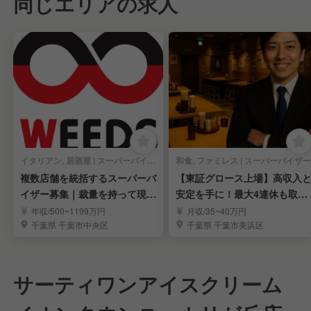
同じエリアの求人
イタリアン, 居酒屋 | スーパーバイザー
和食, ファミレス | スーパーバイザー
複数店舗を統括するスーパーバ
【東証グロース上場】高収入
イザー募集｜裁量を持って現場
安定を手に！最大4連休も取得
改善に挑戦
可◎
年収/500~1199万円
月収/35~40万円
千葉県 千葉市中央区
千葉県 千葉市美浜区
サーティワンアイスクリーム