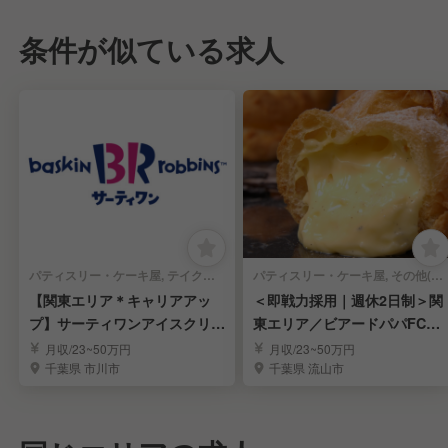
条件が似ている求人
パティスリー・ケーキ屋, テイクアウト・惣菜・弁当屋 | スーパーバイザー
パティスリー・ケーキ屋, その他(料理ジャンル) | スーパーバイザー
【関東エリア＊キャリアアッ
＜即戦力採用｜週休2日制＞関
プ】サーティワンアイスクリー
東エリア／ビアードパパFC店
ムFC店のSV候補
のSV候補を募集
月収/23~50万円
月収/23~50万円
千葉県 市川市
千葉県 流山市