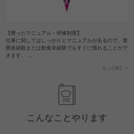
職務を誠実に取り組み、他の従業員のお手本となるよ
うな勤務姿勢を見せる
■社員
【整ったマニュアル・研修制度】
社会人として自覚ある行動・振る舞いを意識し、円滑
仕事に関してはしっかりとマニュアルがあるので、業
な人間関係を構築する
態未経験または飲食未経験でもすぐに慣れることがで
きます。
■健康
また、店長としてキャリアを目指す場合は本部でトレ
体調・健康管理の重要性を理解して、欠勤にならない
もっと読む
ーニング研修もおこなっているので、着実にスキルア
ように心がける
ップが図れます。
【キャリアアップのチャンスあり】
運営元は現在、新規出店を積極的に進めています。
そのため、店長への昇進はもちろん、統括職などの新
こんなことやります
たなポストも目指せます！