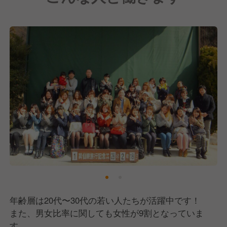
そこで現在、事業拡大に向け、戦力強化のために積極
採用中です！
【サーティワンアイスクリームについて】
アメリカ発祥の世界最大級のアイスクリームチェーン
です。
現在、世界40カ国で7,300店舗以上、日本国内でも直
営・FC店を合わせて1,200店舗以上を展開していま
す。
私たち「有限会社ヒロシマ」は、当ブランドのFC加
盟店として関東エリアに20店舗以上を展開していま
す。
おかげさまで売上も順調に伸びており、今後もさらな
る拡大を目指します。
年齢層は20代〜30代の若い人たちが活躍中です！
また、男女比率に関しても女性が9割となっていま
す。