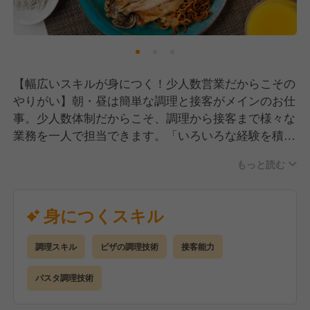
【幅広いスキルが身につく！少人数営業だからこその
やりがい】朝・昼は簡単な調理と接客がメインのお仕
事。少人数体制だからこそ、調理から接客まで様々な
業務を一人で担当できます。「いろいろな経験を積み
たい」「レストラン運営の全体を学びたい」という方
もっと読む
にぴったりの環境です。成長意欲のある方、ぜひご応
募ください！
身につくスキル
調理スキル
ピザの調理技術
接客能力
パスタ調理技術