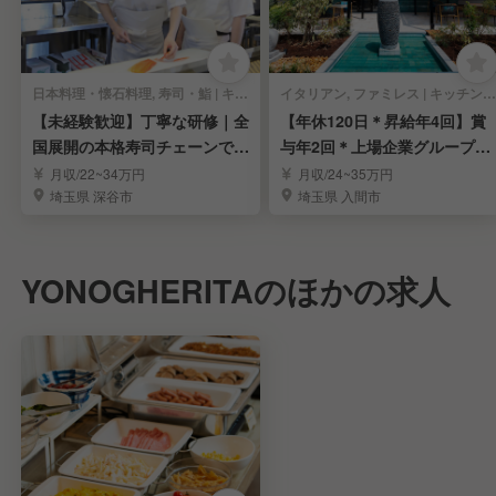
日本料理・懐石料理, 寿司・鮨 | キッチンスタッフ
イタリアン, ファミレス | キッチンスタッフ
【未経験歓迎】丁寧な研修｜全
【年休120日＊昇給年4回】賞
国展開の本格寿司チェーンで寿
与年2回＊上場企業グループで
司職人を目指す！
料理長を募集
月収/22~34万円
月収/24~35万円
埼玉県 深谷市
埼玉県 入間市
YONOGHERITAのほかの求人