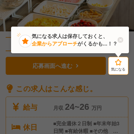
気になる求人は保存しておくと、
企業からアプローチ
がくるかも...！？
直近6人がこの求人を検討中
応募画面へ進む
気になる
気になる
この求人はこんな感じ。
給与
24~26
月収
万円
■完全週休２日制 ■年末年始3
休日
日間 ■有給休暇 ■その他 特