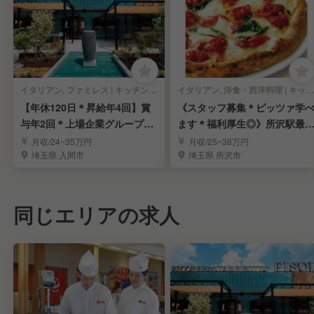
イタリアン, ファミレス | キッチンスタッフ
イタリアン, 洋食・西洋料理 | キッチンスタッフ
【年休120日＊昇給年4回】賞
《スタッフ募集＊ピッツァ学
与年2回＊上場企業グループで
ます＊福利厚生◎》所沢駅最
料理長を募集
りの人気イタリアン
月収/24~35万円
月収/25~38万円
埼玉県 入間市
埼玉県 所沢市
同じエリアの求人