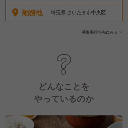
別休暇など ※年間休暇１１７
勤務地
日
埼玉県 さいたま市中央区
募集要項を先にみる
どんなことを
やっているのか