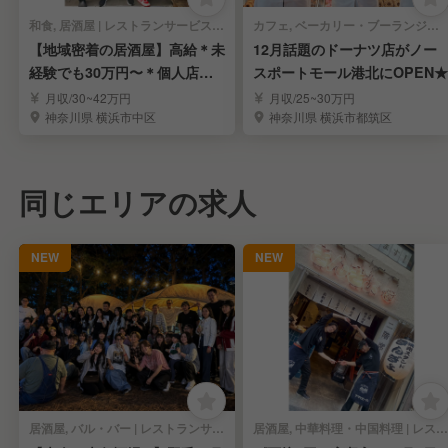
和食, 居酒屋 | レストランサービス・ホールスタッフ
カフェ, ベーカリー・ブーランジェリー | レストランサービス・ホールスタッフ
【地域密着の居酒屋】高給＊未
12月話題のドーナツ店がノー
経験でも30万円〜＊個人店の
スポートモール港北にOPEN★
自由×会社の安定感
月収/30~42万円
月収/25~30万円
神奈川県 横浜市中区
神奈川県 横浜市都筑区
同じエリアの求人
NEW
NEW
居酒屋, バル・バー | レストランサービス・ホールスタッフ
居酒屋, 中華料理・中国料理 | レストランサービス・ホールスタッフ