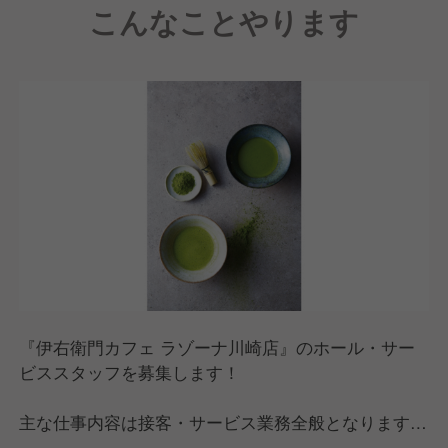
こんなことやります
当店では現在、職場環境の改善を進めています。
勤務時間も年々短縮傾向にあり、スタッフの定着率も
上がっています。
今後もより良い職場づくりのために努めてまいりま
す。
キャリアに関しても店長やキッチン長、ブランドマネ
ージャーなどしっかりと上を目指していけますし、そ
のための成長の場を提供していきます！
また、運営元は当店だけではなく、さまざまなスタイ
ルのカフェやレストランを運営していますので、ブラ
ンド間の異動も可能です！
『伊右衛門カフェ ラゾーナ川崎店』のホール・サー
ビススタッフを募集します！
主な仕事内容は接客・サービス業務全般となります。