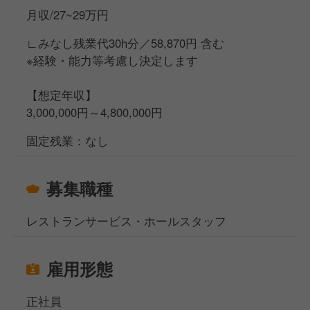
るので飲食経験が1年以上あれば大丈夫です！(アルバ
月収/27~29万円
イトもOK！)
私たちと一緒に"人と人との出会いの場"を創っていき
∟みなし残業代30h分／58,870円 含む
ませんか？
※経験・能力等考慮し決定します
【想定年収】
3,000,000円～4,800,000円
固定残業：なし
募集職種
レストランサービス・ホールスタッフ
雇用形態
正社員