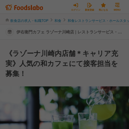
ログイン
新規登録
気になる
MENU
飲食店の求人・転職TOP
和食
和食レストランサービス・ホールスタ
伊右衛門カフェ ラゾーナ川崎店 | レストランサービス・ホ
ールスタッフの転職・求人情報
《ラゾーナ川崎内店舗＊キャリア充
実》人気の和カフェにて接客担当を
募集！