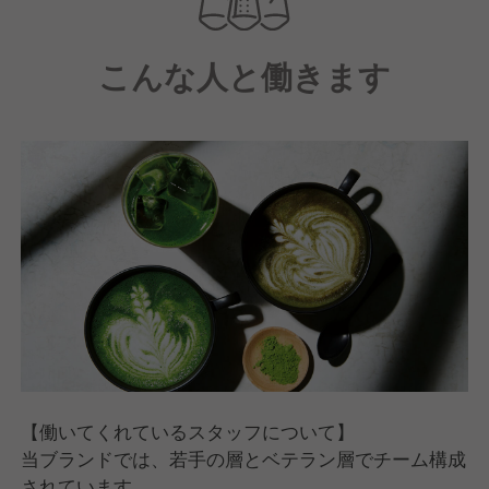
様でもゆっくり過ごしていただいたり、ご友人同士や
ご家族様で賑やかに楽しんでいただいたりと様々なシ
こんな人と働きます
ーンに応えられるようになっています。
メニューは、こだわりの日本茶からお茶を使ったオリ
ジナルドリンク・カクテルをはじめ、京都の伝統を受
け継ぎつぎながら新しい解釈も取り入れた健康的なフ
ードメニューを提供しています。
これからも気軽にお茶や食事を"Well-Being"にチャー
ジできる場所として、そしてみんなが集まるコミュニ
ティの場として愛されるお店づくりを目指してまいり
ます。
そこで現在は戦力強化・事業拡大のために新しい仲間
の採用に注力中です！
【働いてくれているスタッフについて】
当ブランドでは、若手の層とベテラン層でチーム構成
されています。