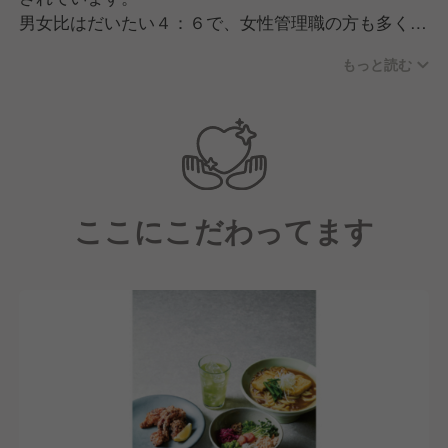
男女比はだいたい４：６で、女性管理職の方も多く活
躍中！
もっと読む
経験としては業態に合わせてカフェ出身の方が多いで
すが、美容師やアパレルなど他業界からの転職組が多
いのも特徴の一つです。
【運営元について】
運営元である「カフェ・カンパニー」の事業テーマ
ここにこだわってます
は、単に"飲食店を作る"ということではなく、"人と人
との出会いの場を創出する"ことです。
私たちは「CAFE」を人と人との感性・共感コミュニ
ティを創造する、次世代に不可欠なインフラだと考え
ています。
伝統に最大限のリスペクトを持ちながら新しい価値を
生み出し、みずみずしい情緒感あふれる地域社会の実
現を目指しています。
【求める人物像】