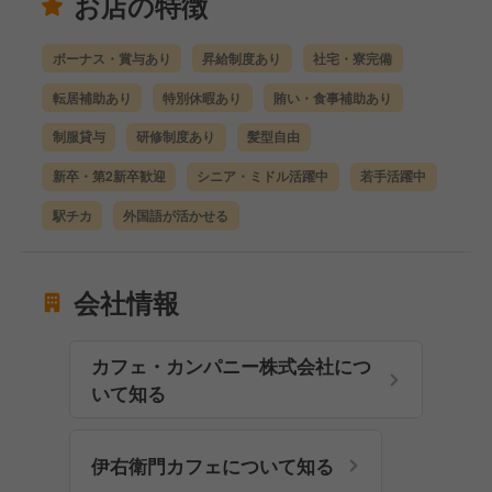
お店の特徴
ボーナス・賞与あり
昇給制度あり
社宅・寮完備
転居補助あり
特別休暇あり
賄い・食事補助あり
制服貸与
研修制度あり
髪型自由
新卒・第2新卒歓迎
シニア・ミドル活躍中
若手活躍中
駅チカ
外国語が活かせる
会社情報
カフェ・カンパニー株式会社につ
いて知る
伊右衛門カフェについて知る