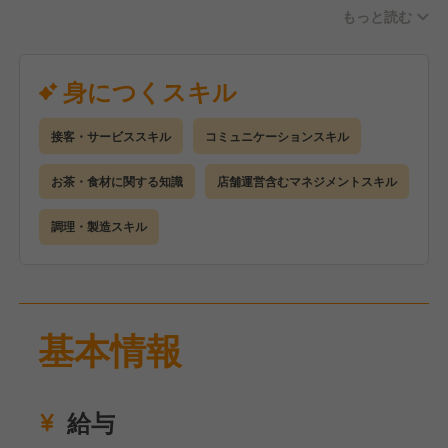
もっと読む
■開店・閉店準備
■受付・会計
■オーダーテイク
身につくスキル
■ドリンク製造
■ドリンク・スイーツ・料理の配膳
接客・サービススキル
コミュニケーションスキル
■バッシング・リセット
お茶・食材に関する知識
店舗運営含むマネジメントスキル
まずは基礎を学んでいただきながら、できるところか
ら仕事をお任せしていきます。
調理・製造スキル
徐々に慣れてきたら後輩スタッフの教育・指導やお店
のマネジメント業務にも携わっていただけたらと思い
ます。
また、ゆくゆくではありますがキャリアアップのため
基本情報
にも調理・製造業務にもチャレンジしていただきたい
です！
給与
今回は経験者採用ではありますが、人柄重視で見てい