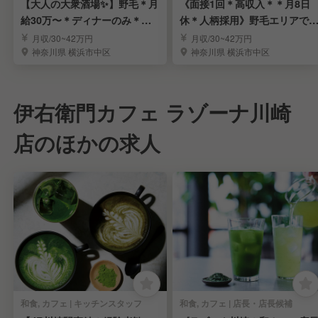
【大人の大衆酒場✨】野毛＊月
《面接1回＊高収入＊＊月8日
給30万〜＊ディナーのみ＊未
休＊人柄採用》野毛エリアで
経験OK＊面接1回
付く人気の大衆酒場
月収/30~42万円
月収/30~42万円
神奈川県 横浜市中区
神奈川県 横浜市中区
伊右衛門カフェ ラゾーナ川崎
店のほかの求人
和食, カフェ | キッチンスタッフ
和食, カフェ | 店長・店長候補