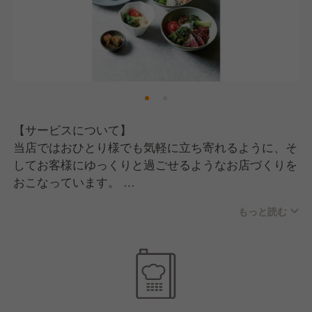
私たちの考えに共感・賛同していただけることを前提
に、
端的にいえば、「自分の意志・想い・考えをしっかり
と持っている人」を求めています。
そのため、何をしたいかハッキリしていなかったり、
受け身のタイプは向いてないかもしれません。
【サービスについて】
やりたいことや目標など明確に持っていると、自然と
当店ではおひとり様でも気軽に立ち寄れるように、そ
自主的に行動できます。
してお客様にゆっくりと過ごせるようなお店づくりを
こうした熱量のある方でしたら、すぐに活躍できるか
おこなっています。
と思います！
その中で私たちはお客様に喜んでもらえるように、
もっと読む
「ここに来てよかった」と思ってもらえるような接
客・サービスを心がけています。
そのため、スタッフ一人ひとりの個性・良さを発揮で
きるように、接客マニュアルなどはありません。
【働いてくれているスタッフに向けて】