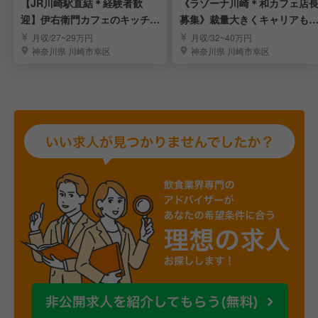
【JR川崎駅直結＊経験者歓
《ラゾーナ川崎＊和カフェ店
迎】伊右衛門カフェのキッチン
募集》裁量大きくキャリアも
スタッフを募集！
由に磨ける！
月収/27~29万円
月収/32~40万円
神奈川県 川崎市幸区
神奈川県 川崎市幸区