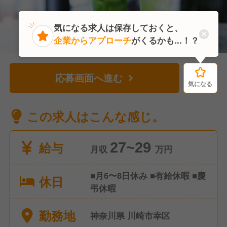
気になる求人は保存しておくと、
企業からアプローチ
がくるかも...！？
応募画面へ進む
気になる
気になる
この求人はこんな感じ。
給与
27~29
月収
万円
■月6〜8日休み ■有給休暇 ■慶
休日
弔休暇
勤務地
神奈川県 川崎市幸区