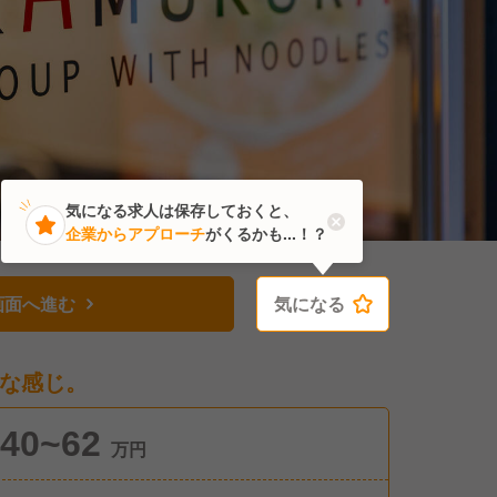
気になる求人は保存しておくと、
企業からアプローチ
がくるかも...！？
画面へ進む
気になる
気になる
な感じ。
40~62
万円