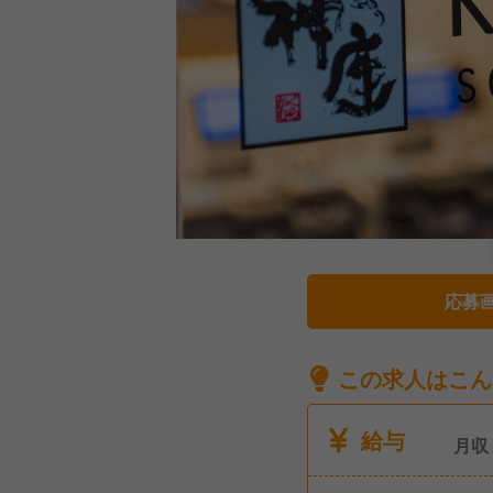
応募
この求人はこん
給与
月収