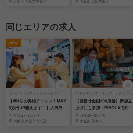
大阪府 大阪市中央区
大阪府 大阪市北区
同じエリアの求人
NEW
ラーメン | レストランサービス・ホールスタッフ
イタリアン, ファミレス | レストランサービス・ホールスタッフ
【年3回の昇給チャンス！MAX
【目指せ全国300店舗】新店立
6万円UP狙えます！】人気ラー
上げにも参加｜PISOLAで店長
メンの社員募集
候補募集！
月収/27~35万円
月収/24~35万円
大阪府 大阪市中央区
大阪府 茨木市