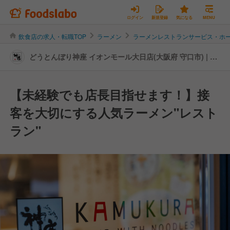
ログイン
新規登録
気になる
MENU
飲食店の求人・転職TOP
ラーメン
ラーメンレストランサービス・ホ
どうとんぼり神座 イオンモール大日店(大阪府 守口市) | レ
ストランサービス・ホールスタッフの転職・求人情報
【未経験でも店長目指せます！】接
客を大切にする人気ラーメン"レスト
ラン"