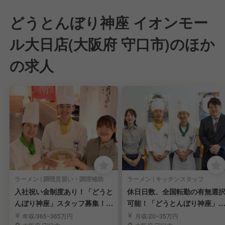
どうとんぼり神座 イオンモー
ル大日店(大阪府 守口市)のほか
の求人
ラーメン | 調理見習い・調理補助
ラーメン | キッチンスタッフ
入社祝い金制度あり！「どうと
休日日数、全国転勤の有無選
んぼり神座」スタッフ募集！
可能！「どうとんぼり神座」
(調理・接客)
ッチンスタッフ☆
年収/365~365万円
月収/20~35万円