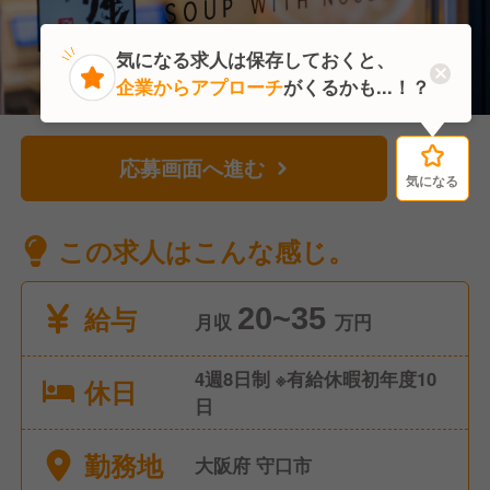
気になる求人は保存しておくと、
企業からアプローチ
がくるかも...！？
応募画面へ進む
気になる
気になる
この求人はこんな感じ。
給与
20~35
月収
万円
4週8日制 ※有給休暇初年度10
休日
日
勤務地
大阪府 守口市