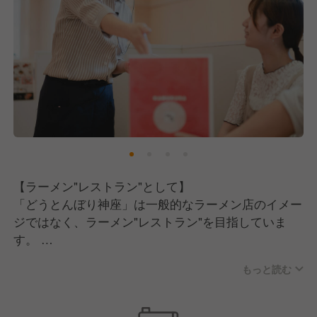
【職場の雰囲気について】
「美味しい食事は清潔な店内から」という方針のも
と、とにかく店内とキッチンは綺麗です。
そのため、働くスタッフも気持ちよく仕事ができるか
と思います。
また、大きな特徴としていえるのが「役職者が周りを
よく見てくれている」ので横のつながりが強いことで
す。
【ラーメン"レストラン"として】
みんなでコミュニケーションをとっているので、浮い
「どうとんぼり神座」は一般的なラーメン店のイメー
たスタッフがいることもない仲の良い現場かと思いま
ジではなく、ラーメン"レストラン"を目指していま
す。
す。
もっと読む
そのため、ライバルはラーメン屋さんや飲食店ではな
く、ホテルや航空会社です！
だからこそ当店では商品力だけではなく、接客・サー