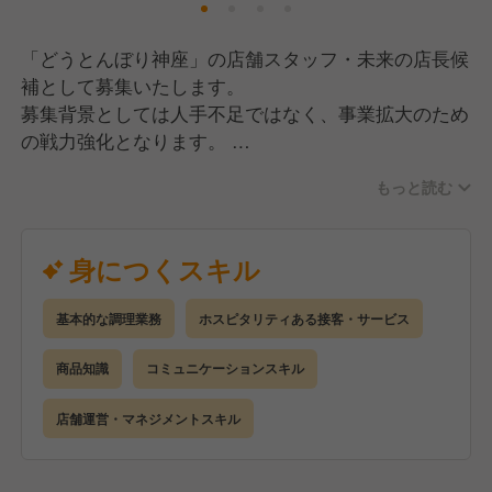
目標を掲げています。
順調に出店も進めており、店長やエリアマネージャー
「どうとんぼり神座」の店舗スタッフ・未来の店長候
などのポストもどんどん増えているので、チャンスは
補として募集いたします。
たくさんあります！
募集背景としては人手不足ではなく、事業拡大のため
の戦力強化となります。
また、当店では「キャリアアップカルテ」というもの
そのため、今回は飲食未経験の方からのご応募も歓迎
を使って評価をしており、個人個人の課題に向き合っ
もっと読む
いたします！
ています。
カルテによってできていることと課題がはっきりする
お仕事内容は調理・接客業務となります。
身につくスキル
ので評価基準も明確になり、キャリアアップしやすい
最初の半年～1年くらいは業務を経験しながら神座の
環境です！
ことを学んでいただきます。
基本的な調理業務
ホスピタリティある接客・サービス
その後は店長候補として、スタッフの教育、調理業
務、売上収支管理などの店舗運営に関する
商品知識
コミュニケーションスキル
マネジメント業務もお願いできればと思います。
店舗運営・マネジメントスキル
まずはできることからお任せしていきますので、あな
たの経験や個性を活かしてお店を盛り上げていただ