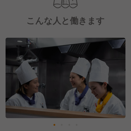
【どうとんぼり神座について】
こんな人と働きます
ラーメン屋の概念を超えた接客とサービスを提供する
ラーメン"レストラン"です。
1986年に1号店「道頓堀店」をオープン以来、当ブラ
ンドはおかげさまで神座は多くの方にご支持をいただ
けるブランドとなりました。
当初は関西エリアを中心に店舗展開をしてきました
が、現在は関東エリアや海外にも出店を進めており、
順調に事業拡大中！
そして私たちは、どうとんぼり神座が「どこにでも」
あるようにしたいと考えています。
その背景には、まだまだ解決されていない日本国内の
貧困問題にあります。
それを解決するために、どうとんぼり神座が「どこに
でも」あれば、おなかをすかせた子どもたちのサポー