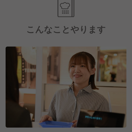
ビス力にも力を入れています！
【あなたの希望に合わせた勤務体系を選べます！】
こんなことやります
今は多様性の時代として、少しでもそれぞれのライフ
スタイルに寄り添った働き方を選べるようにしたいと
の考えから、多彩なキャリアプランを設けました。
・休日の日数(4週8休or完全週休2日or完全週休3日)
・残業の有無(有りの場合でも固定残業代無し、1分単
位で別途全額支給！)
・勤務する時間帯の指定(深夜勤務NG等)
・転居を伴う転勤の有無
選択したキャリアプランは1年に1回変更もできるので
ご安心ください。
【キャリアアップについて】
現在、どうとんぼり神座では「700店舗出店」という