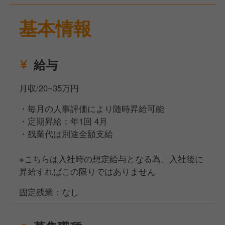
き、キャリアアップしていきましょう！
ご興味あればまずはお話からでも大丈夫ですので、ぜ
基本情報
ひご応募ください！
給与
月収/20~35万円
・毎月の人事評価により随時昇給可能
・定期昇給：年1回 4月
・残業代は別途全額支給
※こちらは入社時の想定給与となる為、入社後に
昇給すればこの限りではありません
固定残業：なし