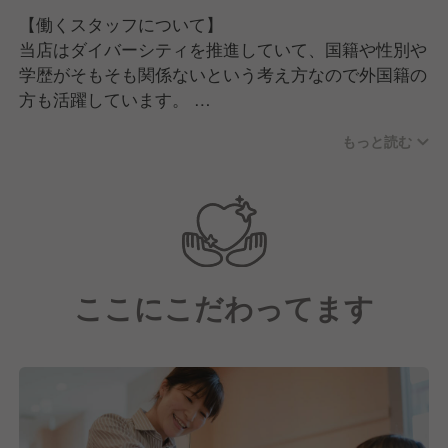
トを24時間365日、どこの店舗でも行っていきたいと
【働くスタッフについて】
本気で考えています。
当店はダイバーシティを推進していて、国籍や性別や
学歴がそもそも関係ないという考え方なので外国籍の
だからこそ私たちは、「明るく楽しい社会づくりに貢
方も活躍しています。
献する」為に"日本一"のラーメンレストランを目指し
ています。
もっと読む
経験層でいうとラーメン業態やチェーン業態の方だけ
ではなく、レストランやホテルなど違う飲食業態出身
の方も多いです。
そのほか飲食完全未経験として、アパレルや全く違う
業界出身の方が多いのも特徴の一つといえます。
ここにこだわってます
また、キャスト(店舗で勤務する社員さん)やパート・
アルバイトさんを含めてお話しすると、女性比率が全
体の６割となっています。
女性比率が高いのはラーメン業界でいうと珍しいかも
しれませんが、店長やマネージャーとして活躍してい
る方も多いです！