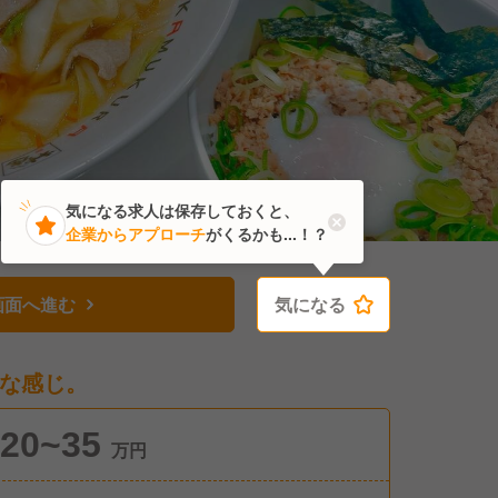
気になる求人は保存しておくと、
企業からアプローチ
がくるかも...！？
画面へ進む
気になる
気になる
な感じ。
20~35
万円