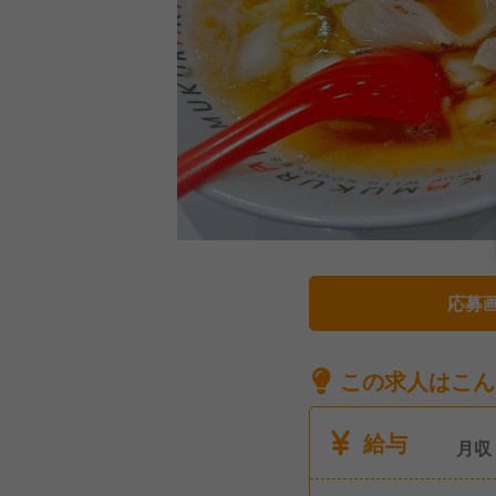
応募
この求人はこん
給与
月収