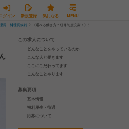
ログイン
新規登録
気になる
MENU
理長・料理長候補
《選べる働き方＊研修制度充実！》ラーメン"レストラン"「ど
この求人について
どんなことをやっているのか
ん
こんな人と働きます
ここにこだわってます
こんなことやります
募集要項
基本情報
福利厚生・待遇
応募について