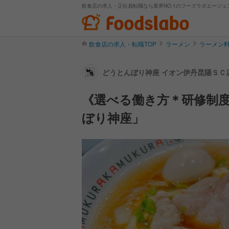
飲食店の求人・正社員転職なら業界NO.1のフーズラボエージェ
飲食店の求人・転職TOP
ラーメン
ラーメン
どうとんぼり神座 イオン伊丹昆陽ＳＣ店
《選べる働き方＊研修制度
ぼり神座」