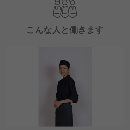
良い業態」をモットーに、多くの店舗を展開していま
す。
こんな人と働きます
今後のさらなる店舗展開に向けて、私たちと共に成長
し、未来を築いていける仲間を募集しています！
【かつやについて】
「手頃な価格で気軽に食べられるおいしいカツ」にこ
だわり、丼ものや定食など様々なメニューを展開して
います。
北米にある大手パッカーから仕入れた豚肉と、口あた
りにこだわる生パン粉が特徴！
さらに、弾力のある国産米のごはん、新鮮な朝採れキ
ャベツなど、厳選素材をふんだんに使用しています。