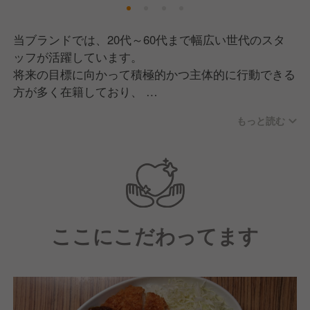
当ブランドでは、20代～60代まで幅広い世代のスタ
ッフが活躍しています。
将来の目標に向かって積極的かつ主体的に行動できる
方が多く在籍しており、
経験者はもちろん、経験が浅い方も調理技術や接客の
もっと読む
ノウハウを一から学べるので、安心して働ける環境で
す。
《こんな方は大歓迎です》
・将来の目標を持ち、夢に向かって挑戦したい方
・協調性があり、チームワークを大切にできる方
ここにこだわってます
・コミュニケーション能力に自信のある方
・独立を見据えて、経営を学びたい方