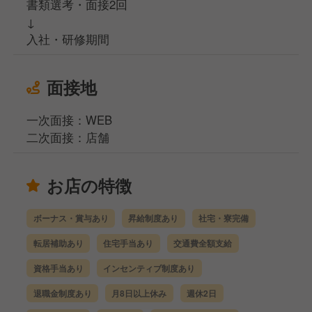
書類選考・面接2回
↓
入社・研修期間
面接地
一次面接：WEB
二次面接：店舗
お店の特徴
ボーナス・賞与あり
昇給制度あり
社宅・寮完備
転居補助あり
住宅手当あり
交通費全額支給
資格手当あり
インセンティブ制度あり
退職金制度あり
月8日以上休み
週休2日