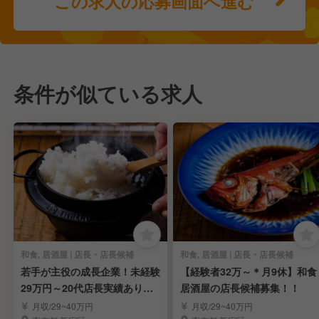
この求人の応募画面へ進む
条件が似ている求人
和食, 居酒屋 | 店長・店長候補
和食, 居酒屋 | 店長・店長候補
若手が主役の成長企業！未経験
【経験者32万～＊月9休】和食
29万円～20代店長実績あり◎
居酒屋の店長候補募集！！
店長候補募集
月収/29~40万円
月収/29~40万円