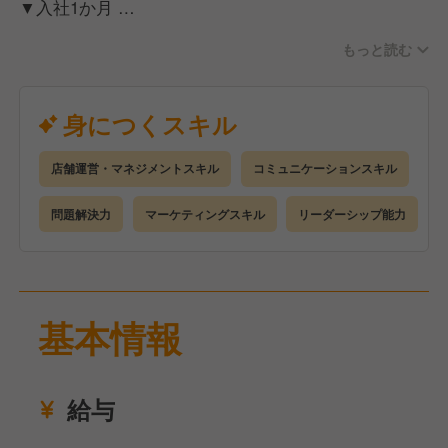
▼入社1か月
まずは基礎からしっかりと学んでいただきます。
もっと読む
本社の研修後、独自の育成プログラムにて1か月程度
の研修を行います。
身につくスキル
▼入社2か月～6か月（目安）
研修で学んだことを活かし、店舗にて接客・調理など
店舗運営・マネジメントスキル
コミュニケーションスキル
の業務を行っていただきます。
店長候補として活躍できるように、しっかりと実践し
問題解決力
マーケティングスキル
リーダーシップ能力
ていきましょう。
▼入社3か月～1年（目安）
経験を積んだ後、店長など昇進のチャンスがございま
基本情報
す！
毎年10店舗のペースで出店計画をしているので、キャ
リアアップのチャンスが豊富です。
給与