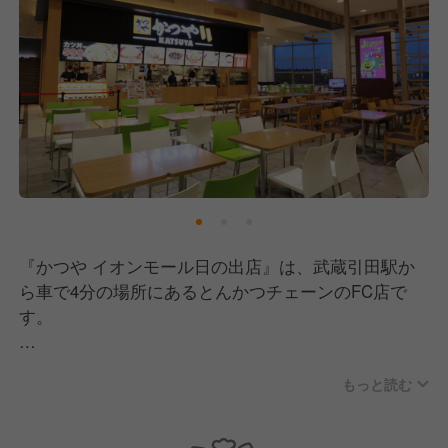
『かつや イオンモール日の出店』は、武蔵引田駅か
ら車で4分の場所にあるとんかつチェーンのFC店で
す。
運営元の「株式会社日本全食」は、「飲食業界を救
もっと読む
う」をミッションに掲げ、売上200億円のホテルグル
ープから生まれました。
日本全国でフランチャイズ展開を行い、「良い立地×