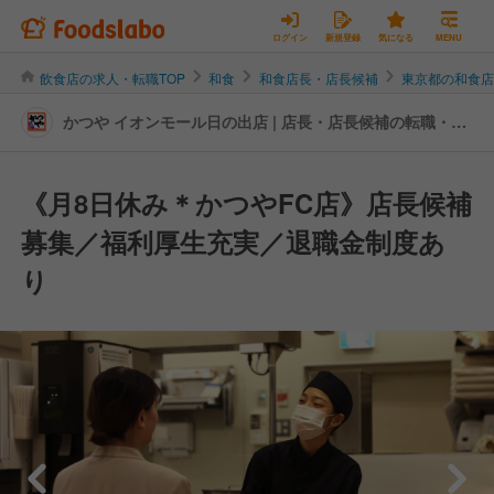
ログイン
新規登録
気になる
MENU
飲食店の求人・転職TOP
和食
和食店長・店長候補
東京都の和食
かつや イオンモール日の出店 | 店長・店長候補の転職・求
人情報
《月8日休み＊かつやFC店》店長候補
募集／福利厚生充実／退職金制度あ
り