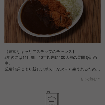
【豊富なキャリアステップのチャンス】
2年後には11店舗、10年以内に100店舗の展開を計画
中。
業績好調により新しいポストが次々と生まれるため、
キャリアアップの機会が多数！
もっと読む
さらに、インセンティブや手当が充実しており、やり
がいを持って働ける環境です。
【充実した福利厚生】
社員がより働きやすい環境を目指し、退職金制度や多