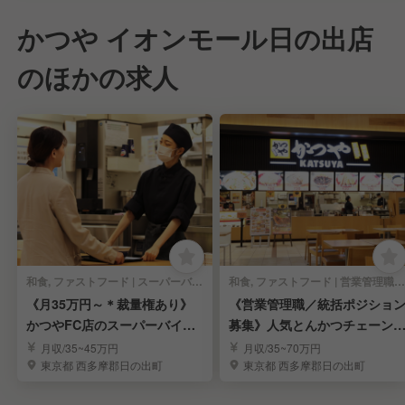
かつや イオンモール日の出店
のほかの求人
和食, ファストフード | スーパーバイザー
和食, ファストフード | 営業管理職・経営幹部
《月35万円～＊裁量権あり》
《営業管理職／統括ポジショ
かつやFC店のスーパーバイザ
募集》人気とんかつチェーンF
ーを募集／月8休み
C＊週休2日制
月収/35~45万円
月収/35~70万円
東京都 西多摩郡日の出町
東京都 西多摩郡日の出町