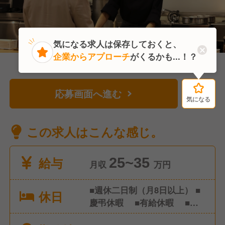
気になる求人は保存しておくと、
企業からアプローチ
がくるかも...！？
応募画面へ進む
気になる
気になる
この求人はこんな感じ。
給与
25~35
月収
万円
■週休二日制（月8日以上） ■
休日
慶弔休暇 ■有給休暇 ■産
前・産後休暇 ■育児休暇 ※年