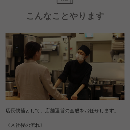
くの福利厚生をご用意。
こんなことやります
会社が全額支給する「借り上げ社宅制度」もあり、安
心して働く環境を整備しています。
今後も、社員が「ここで働きたい」と思える会社を目
指し、さらなる制度充実を図ってまいります。
店長候補として、店舗運営の全般をお任せします。
《入社後の流れ》