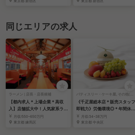
東京都 新宿区
東京都 新宿区
同じエリアの求人
ラーメン | 店長・店長候補
パティスリー・ケーキ屋, その他(料理ジャンル) | 店長・店長候補
【都内求人＊上場企業＊高収
《千疋屋総本店＊販売スタッ
入】店舗拡大中！人気家系ラー
即戦力》労働環境◎＊年間休1
メン「町田商店」
15日＊賞与年3回
月収/550~650万円
月収/34~38万円
東京都 練馬区
東京都 中央区