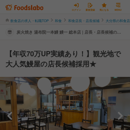
ログイン
新規登録
気になる
MENU
飲食店の求人・転職TOP
和食
和食店長・店長候補
大分県の和食
炭火焼き 湯布院一本鰻 鰻一 総本店 | 店長・店長候補の転
職・求人情報
【年収70万UP実績あり！】観光地で
大人気鰻屋の店長候補採用★