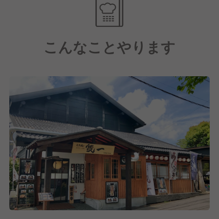
はカリッと、身はふっくらと、鰻本来の旨味を最大限
に活かしています。
素材から生まれる脂での炭火の燻製は、日本が世界に
こんなことやります
誇れる最大の調味料です。厳選した鰻を、贅沢に丸ご
と一本お召し上がり頂きます。