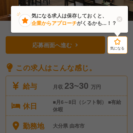
気になる求人は保存しておくと、
企業からアプローチ
がくるかも...！？
応募画面へ進む
気になる
気になる
この求人はこんな感じ。
給与
23~30
月収
万円
■月6～8日（シフト制） ■有給
休日
休暇
勤務地
大分県 由布市