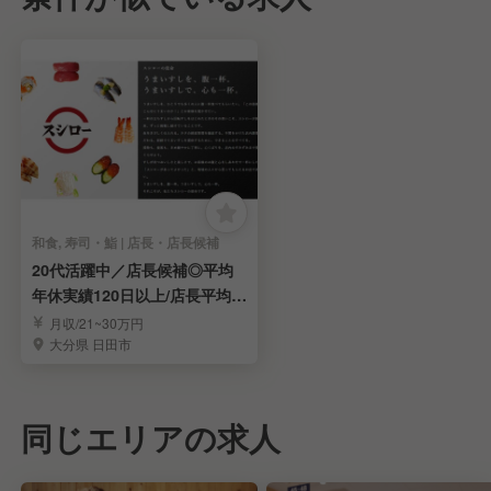
和食, 寿司・鮨 | 店長・店長候補
20代活躍中／店長候補◎平均
年休実績120日以上/店長平均年
収621万円！
月収/21~30万円
大分県 日田市
同じエリアの求人