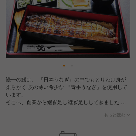
鰻一の鰻は、 『日本うなぎ』の中でもとりわけ身が
柔らかく 皮の薄い希少な 『青手うなぎ』を使用して
います。
そこへ、創業から継ぎ足し継ぎ足ししてきました 伝
承のタレを使用しております。 鰻から出る旨味も加
もっと読む
わり、 長年継ぎ足しで使い込む事により更に奥深い
タレになります。
備長炭の強い火力で、じっくりと焼き上げる鰻は、外