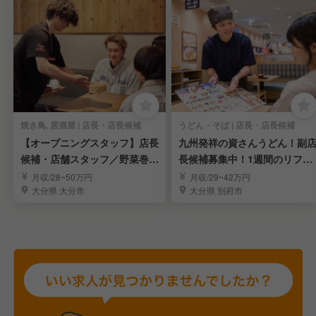
焼き鳥, 居酒屋 | 店長・店長候補
うどん・そば | 店長・店長候補
【オープニングスタッフ】店長
九州発祥の資さんうどん！副
候補・店舗スタッフ／野菜巻き
長候補募集中！1週間のリフレ
串が自慢の居酒屋
ッシュ休暇年2回！
月収/28~50万円
月収/29~42万円
大分県 大分市
大分県 別府市