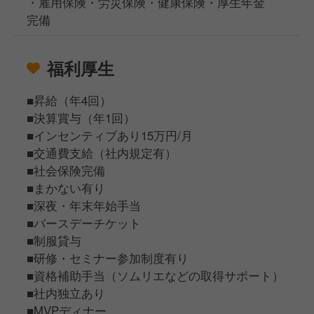
・雇用保険・労災保険・健康保険・厚生年金
完備
福利厚生
■昇給（年4回）
■決算賞与（年1回）
■インセンティブあり15万円/月
■交通費支給（社内規定有）
■社会保険完備
■まかない有り
■深夜・年末年始手当
■バースデーチケット
■制服貸与
■研修・セミナー参加制度有り
■資格補助手当（ソムリエなどの取得サポート）
■社内独立あり
■MVPディナー