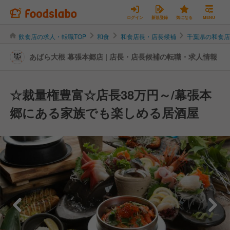
ログイン
新規登録
気になる
MENU
飲食店の求人・転職TOP
和食
和食店長・店長候補
千葉県の和食
あばら大根 幕張本郷店 | 店長・店長候補の転職・求人情報
☆裁量権豊富☆店長38万円～/幕張本
郷にある家族でも楽しめる居酒屋