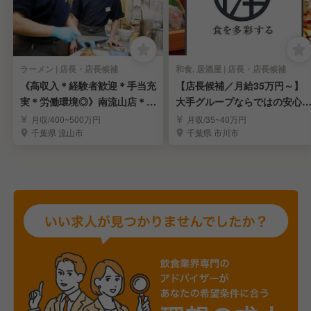
ラーメン | 店長・店長候補
和食, 居酒屋 | 店長・店長候補
《高収入＊経験者歓迎＊手当充
【店長候補／月給35万円～】
実＊労働環境◎》南流山店＊ラ
大手グループならではの安心
ーメン店長候補募集
境で長く活躍
月収/400~500万円
月収/35~40万円
千葉県 流山市
千葉県 市川市