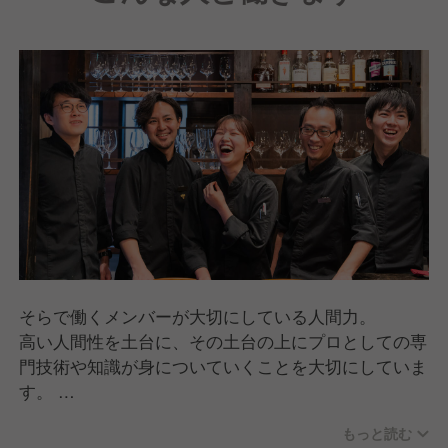
そらで働くメンバーが大切にしている人間力。
高い人間性を土台に、その土台の上にプロとしての専
門技術や知識が身についていくことを大切にしていま
す。
料理技術が高いだけでは、そらでは活躍できません。
もっと読む
人として、思考や行動を共に高めていける環境があり