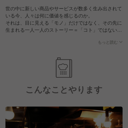
世の中に新しい商品やサービスが数多く生み出されて
いる今、人々は何に価値を感じるのか。
それは、目に見える「モノ」だけではなく、その先に
生まれる一人一人のストーリー＝「コト」ではない
か。
もっと読む
私たちそらグループは「楽しい」と感じる体験を通し
て人々の生活スタイルに新たな刺激を提供する事
「Fun style＆Place」を実現します。
こんなことやります