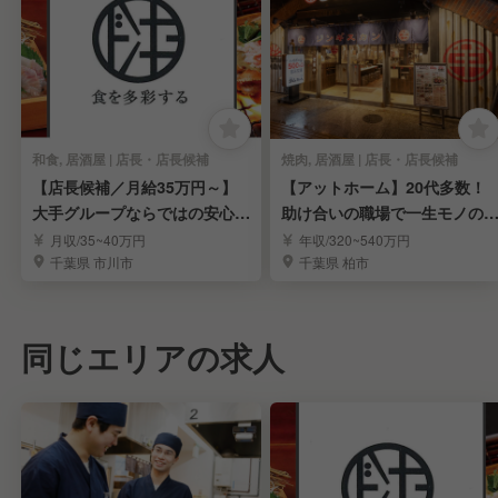
和食, 居酒屋 | 店長・店長候補
焼肉, 居酒屋 | 店長・店長候補
【店長候補／月給35万円～】
【アットホーム】20代多数！
大手グループならではの安心環
助け合いの職場で一生モノの
境で長く活躍
営ノウハウを学ぶ！
月収/35~40万円
年収/320~540万円
千葉県 市川市
千葉県 柏市
同じエリアの求人