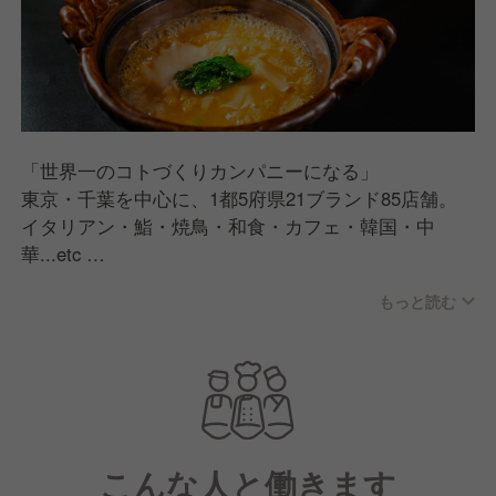
「世界一のコトづくりカンパニーになる」
東京・千葉を中心に、1都5府県21ブランド85店舗。
イタリアン・鮨・焼鳥・和食・カフェ・韓国・中
華...etc
1店舗1店舗コンセプトをしっかりと組み上げ、世の中
もっと読む
にワクワクする楽しさを提供できる店舗を生み出して
います。
こんな人と働きます