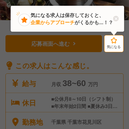
気になる求人は保存しておくと、
企業からアプローチ
がくるかも...！？
応募画面へ進む
気になる
気になる
この求人はこんな感じ。
給与
38~60
月収
万円
■公休月8～10日（シフト制）
休日
■年末年始2日間 ■夏休み3日間
■有給休暇 ※年間休日112日
勤務地
千葉県 千葉市花見川区