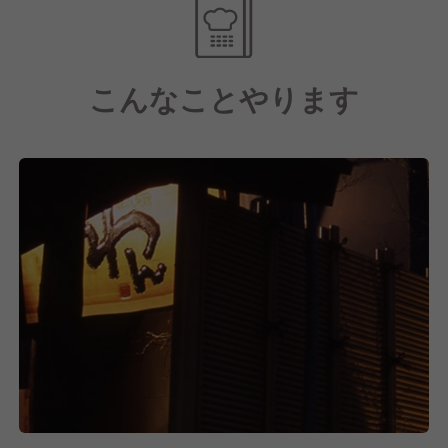
のです。
【労働環境について】
こんなことやります
""""休める環境のある飲食店""""といえるように1店舗
につき2人以上の社員を配属し、交代で休みが取れる
環境づくりをおこなっています。
そこで現在の公休取得率は96%までになっており、店
舗同士のチームワークで人員調整をしていきながら確
実に休みが取れる環境づくりを目指しています。
【福利厚生について】
昇給に関しては結果だけではなく、そこに至る過程で
の取り組みを考慮したうえで評価を決める人事制度と
なっていますので、年間200名以上が昇格・昇給して
います。
また、賞与や住宅手当(地域による)、家族手当や確定
拠出年金など充実した内容も魅力の一つです。