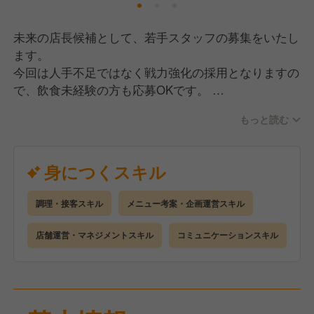
未来の店長候補として、若手スタッフの募集をいたし
ます。
今回は人手不足ではなく戦力強化の採用となりますの
で、飲食未経験の方も応募OKです。
もっと読む
まずは調理・接客業務をお願いしていきます。
経験にあわせてお仕事をお任せしますので、徐々にで
きることを増やしていきましょう！
身につくスキル
慣れてきたら後輩やアルバイトさんのフォローもお願
いしていきますが、ゆくゆくは店長を目指していただ
調理・接客スキル
メニュー考案・企画運営スキル
きたいので、
数字面含めた店舗運営業務にも携わっていただけたら
店舗運営・マネジメントスキル
コミュニケーションスキル
と思います。
そして、「くいもの屋わん」はチェーン店ではありま
すが、各店舗の個性を大事にしています。