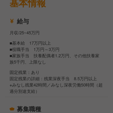
基本情報
料理が好き・得意だったら経験・技術を活かしたオリ
ジナルメニューなんかも提案できます！
だからこそあなたの経験、そして個性が存分に発揮で
給与
きる環境かと思いますので、ぜひ一緒にお店を盛り上
げていきませんか？
月収/25~45万円
■基本給 17万円以上
■役職手当 1万円～3万円
■家族手当 扶養配偶者1.2万円、その他扶養家
族5千円、上限なし
固定残業：あり
固定残業の詳細：残業深夜手当 8.5万円以上
※みなし残業42時間／みなし深夜労働50時間（超
過分別途支給）
募集職種