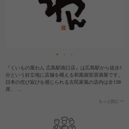
『くいもの屋わん 広島駅南口店』は広島駅から徒歩1
分という好立地に店舗を構える和風個室居酒屋です。
日本の侘び寂びを感じられる古民家風の店内は全138
席。
2名から最大50名まで入る個室を完備しているので普
もっと読む
段の飲み会から大型宴会、女子会やデートなど様々な
シーンでご利用いただいます。
料理は居酒屋の定番から、「くいもの屋わん」ならで