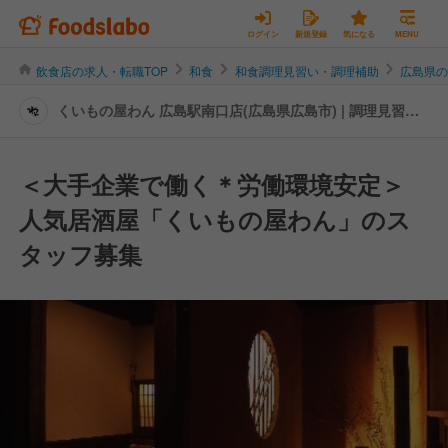
ログイン
新規登録
気になる
MENU
飲食店の求人・転職TOP
和食
和食調理見習い・調理補助
広島県
くいもの屋わん 広島駅南口店(広島県広島市) | 調理見習
い・調理補助の転職・求人情報
＜大手企業で働く＊労働環境安定＞
人気居酒屋「くいもの屋わん」のス
タッフ募集