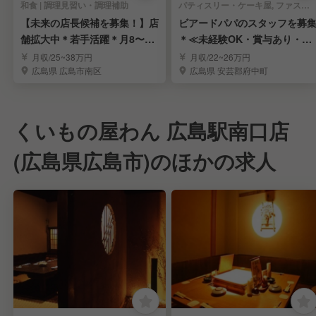
和食 | 調理見習い・調理補助
パティスリー・ケーキ屋, ファストフード | 調理見習い・調理補助
【未来の店長候補を募集！】店
ビアードパパのスタッフを募
舗拡大中＊若手活躍＊月8〜9
＊≪未経験OK・賞与あり・週
日休＊人間関係良し
休2日≫
月収/25~38万円
月収/22~26万円
広島県 広島市南区
広島県 安芸郡府中町
くいもの屋わん 広島駅南口店
(広島県広島市)のほかの求人