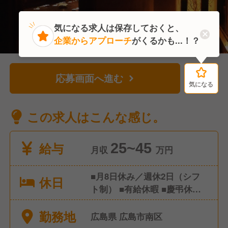
気になる求人は保存しておくと、
企業からアプローチ
がくるかも...！？
応募画面へ進む
気になる
気になる
この求人はこんな感じ。
給与
25~45
月収
万円
■月8日休み／週休2日（シフ
休日
ト制） ■有給休暇 ■慶弔休暇
■産前産後休暇 ■育児休暇 ■そ
勤務地
の他 特別休暇など
広島県 広島市南区