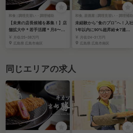
和食 | 調理見習い・調理補助
和食, 居酒屋 | 調理見習い・調理補助
【未来の店長候補を募集！】店
未経験から“食のプロ”へ！入
舗拡大中＊若手活躍＊月8〜9
1年以内に90%超昇給★7連休
日休＊人間関係良し
も取得可能！
月収/25~38万円
月収/24~31万円
広島県 広島市南区
広島県 広島市南区
同じエリアの求人