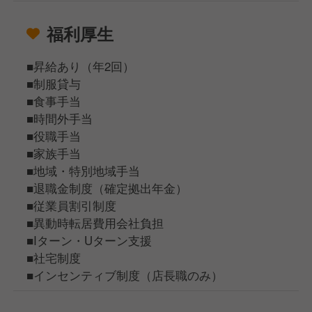
福利厚生
■昇給あり（年2回）
■制服貸与
■食事手当
■時間外手当
■役職手当
■家族手当
■地域・特別地域手当
■退職金制度（確定拠出年金）
■従業員割引制度
■異動時転居費用会社負担
■Iターン・Uターン支援
■社宅制度
■インセンティブ制度（店長職のみ）