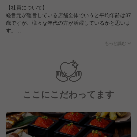
【社員について】
経営元が運営している店舗全体でいうと平均年齢は37
歳ですが、様々な年代の方が活躍しているかと思いま
す。
また、当社には様々な業態経験者がいる中で、飲食未
もっと読む
経験の方も活躍しているところが特徴の一つです。
【職場について】
一人ひとり自分らしく、自由に、やりがいを感じて働
ける雰囲気づくりを心がけています。
チームワークを意識し、"しあわせ"を追求すること
ここにこだわってます
で、自分自身ではなく一緒に働く仲間にも、そしてお
客様にも"しあわせ"が広がっていくと考えています。