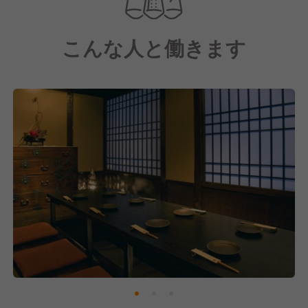
はの昔ながらの和食・モダンな創作料理を提供。
店舗ごとで考えたオリジナルメニューもあるので、お
こんな人と働きます
客様がいつ来ても楽しんでいただける豊富なメニュー
も強みの一つです。
おかげさまで売上も好調！
今後も多くの方にご支持いただけるようにおもてなし
の心を忘れず、そしてブラッシュアップを図っていき
ます。
そのために現在は、新しい仲間を募集中です！