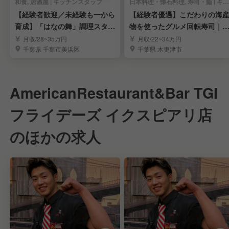
和食, 居酒屋 | キッチンスタッフ
日本料理・懐石料理, 寿司・鮨 | キッチンスタッフ
【経験者歓迎／未経験も一から
【経験者優遇】こだわりの海
育成】「はなの舞」調理スタッ
物を使ったグルメ回転寿司｜
フ
験を活かせる環境
月収/28~35万円
月収/22~34万円
千葉県 千葉市美浜区
千葉県 木更津市
AmericanRestaurant&Bar TGI
フライデーズ イクスピアリ店
のほかの求人