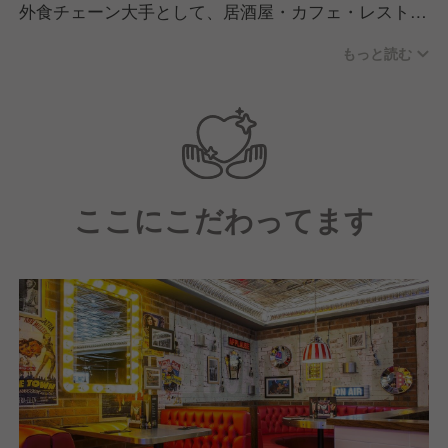
外食チェーン大手として、居酒屋・カフェ・レストラ
ン&バー・焼肉店・寿司店など幅広い業態を国内外に
もっと読む
展開するワタミ。最近ではワタミの宅食や農業事業な
ども手がけ、順調に事業範囲を広げています。手厚い
教育、チャレンジを賞賛する社風、多彩なキャリアパ
ス、充実した報酬とすべてが揃っている環境も魅力で
す。
ここにこだわってます
"ワタミ"でしか歩めない人生がここにはあります。あ
なたもなりたい自分になってみませんか？