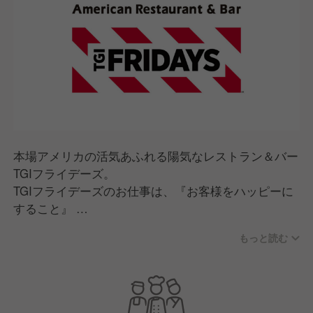
本場アメリカの活気あふれる陽気なレストラン＆バー
TGIフライデーズ。
TGIフライデーズのお仕事は、『お客様をハッピーに
すること』
もっと読む
『TGIフライデーズ』では、バーテンダーとしてのス
キルも磨けます！
さらに将来は、「お店を運営し、組織を動かせる存
在」を目指してキャリアをスタート。
未来のマネージャーとなるべく、成長を図っていきま