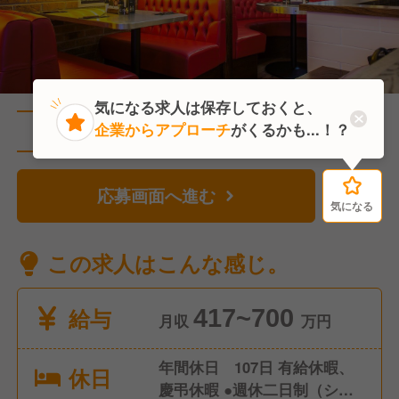
気になる求人は保存しておくと、
企業からアプローチ
がくるかも...！？
直近1人がこの求人を検討中
応募画面へ進む
気になる
気になる
この求人はこんな感じ。
給与
417~700
月収
万円
年間休日 107日 有給休暇、
休日
慶弔休暇 ●週休二日制（シフ