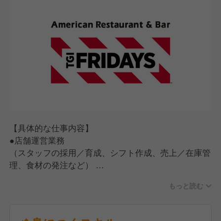
【具体的な仕事内容】
●店舗運営業務
（スタッフの採用／育成、シフト作成、売上／在庫管
理、食材の発注など）
●ホール・キッチン業務
もっと読む
（お客さま対応、ご案内、オーダー受付、料理、ドリ
ンクの提供、お会計、調理、仕込み、食器洗い）
【入社後の流れ】