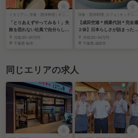
イタリアン, 洋食・西洋料理 | キッチンスタッフ
洋食・西洋料理, カフェ | キッチンスタッフ
「とりあえずやってみる！」失
【成田空港＊残業代別＊完全
敗を恐れない社風で自分らしく
２休】日本らしさが詰まった
働く！
食屋さんの調理担当
月収/25~30万円
月収/25~34万円
千葉県 柏市
千葉県 成田市
同じエリアの求人