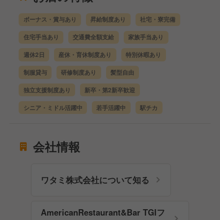
ボーナス・賞与あり
昇給制度あり
社宅・寮完備
住宅手当あり
交通費全額支給
家族手当あり
週休2日
産休・育休制度あり
特別休暇あり
制服貸与
研修制度あり
髪型自由
独立支援制度あり
新卒・第2新卒歓迎
シニア・ミドル活躍中
若手活躍中
駅チカ
会社情報
ワタミ株式会社について知る
AmericanRestaurant&Bar TGIフ