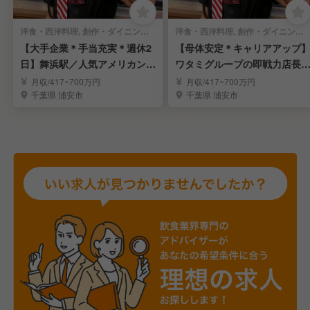
洋食・西洋料理, 創作・ダイニングバー | 店長・店長候補
洋食・西洋料理, 創作・ダイニングバー | エリアマネージャー
【大手企業＊手当充実＊週休2
【母体安定＊キャリアアップ
日】舞浜駅／人気アメリカンレ
ワタミグループの即戦力店長
ストランの店長候補
エリアMGRを募集
月収/417~700万円
月収/417~700万円
千葉県 浦安市
千葉県 浦安市