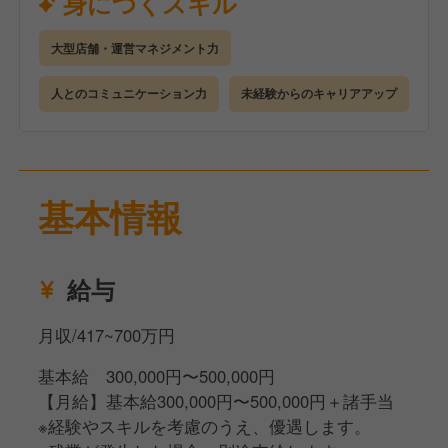
身につくスキル
手厚い研修とサポート体制を完備しているので、店舗
運営の経験がない方でも安心してスタートできます。
大型店舗・運営マネジメント力
●座学研修（2日間）
企業や店舗について理解を深めていただきます。
人とのコミュニケーション力
未経験からのキャリアアップ
●店舗研修（3カ月）
研修店舗で詳細なマニュアルを見ながら学んでいただ
きます。
●eラーニング
基本情報
ビジネスマナーも身につくので未経験でも安心です。
●キャリアアップ
経験者であれば最短4カ月、未経験でも2年を目安に店
給与
長を目指すことが可能です
月収/417~700万円
基本給 300,000円〜500,000円
【月給】基本給300,000円〜500,000円＋諸手当
※経験やスキルを考慮のうえ、優遇します。