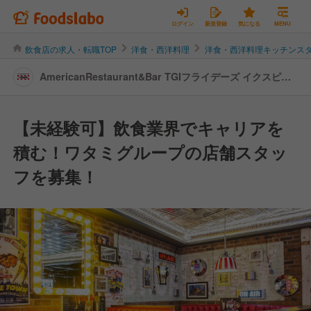
ログイン
新規登録
気になる
MENU
飲食店の求人・転職TOP
洋食・西洋料理
洋食・西洋料理キッチンス
AmericanRestaurant&Bar TGIフライデーズ イクスピア
リ店 | キッチンスタッフの転職・求人情報
【未経験可】飲食業界でキャリアを
積む！ワタミグループの店舗スタッ
フを募集！