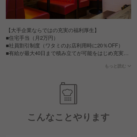
【大手企業ならではの充実の福利厚生】
■住宅手当（月2万円）
■社員割引制度（ワタミのお店利用時に20％OFF）
■有給が最大40日まで積み立てが可能をはじめ充実の
福利厚生
もっと読む
【従業員が話すワタミで働く魅力】
■ワタミで働く従業員は「人が良い」。仕事だけでは
ない一生ものの仲間が見つかる。
■ワタミチャレンジアワード/仲間と夢を語る会等従業
員のキャリア実現に力を入れた制度もあり、この会社
こんなことやります
にいれば成長できそう。