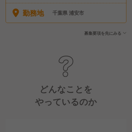
ト制） ●産前産後休暇（取
勤務地
得・復帰実績あり） ●育児休
千葉県 浦安市
暇（取得・復帰実績あり）
募集要項を先にみる
どんなことを
やっているのか