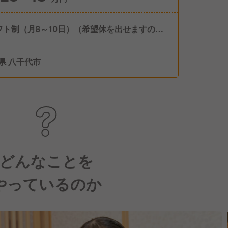
フト制（月8～10日）（希望休を出せますので
イベートも充実） ■有給休暇（６ヶ月経過後の
有給休暇日数10日） ■慶弔休暇 ■産前・産後休
県 八千代市
取得・復職実績有） ■育児休暇（取得・復職実
） ■介護休暇 ■年間休日 110日
どんなことを
やっているのか