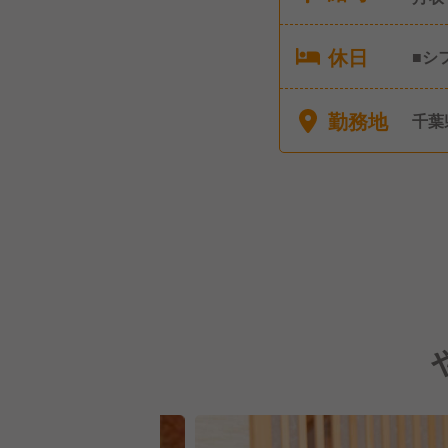
休日
■シ
プラ
年次
勤務地
千葉
暇（
績有