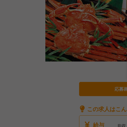
応募
この求人はこん
給与
月収