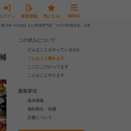
ログイン
新規登録
気になる
MENU
企業/月8~10日休】かに料理専門店『八千代甲羅本店』店長候補を募集
この求人について
どんなことをやっているのか
補
こんな人と働きます
ここにこだわってます
こんなことやります
募集要項
基本情報
福利厚生・待遇
応募について