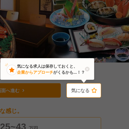
気になる求人は保存しておくと、
企業からアプローチ
がくるかも...！？
画面へ進む
気になる
気になる
な感じ。
25~43
万円