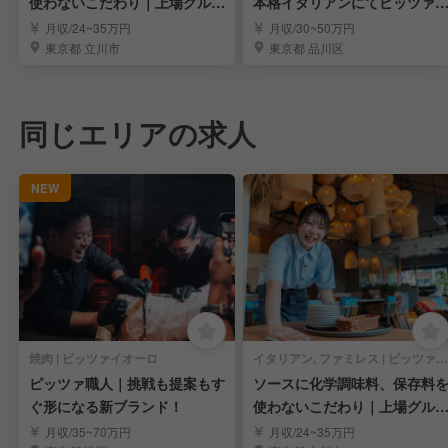
使わないこだわり｜上場グルー
本格イタリアンにてピッツァ
プで本格調理を実現
人を募集！
月収/24~35万円
月収/30~50万円
東京都 立川市
東京都 品川区
同じエリアの求人
NEW
焼肉 | ピッツァイオーロ
イタリアン, ファミレス | ピッツァイオーロ
ピッツァ職人｜挑戦も提案もす
ソースに化学調味料、保存料
ぐ形になる新ブランド！
使わないこだわり｜上場グル
プで本格調理を実現
月収/35~70万円
月収/24~35万円