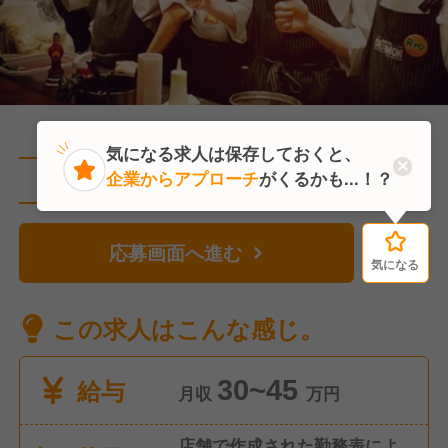
気になる求人は保存しておくと、
企業からアプローチ
がくるかも...！？
直近1人がこの求人を検討中
応募画面へ進む
気になる
気になる
この求人はこんな感じ。
給与
30~45
月収
万円
店舗で作成された勤務表によ