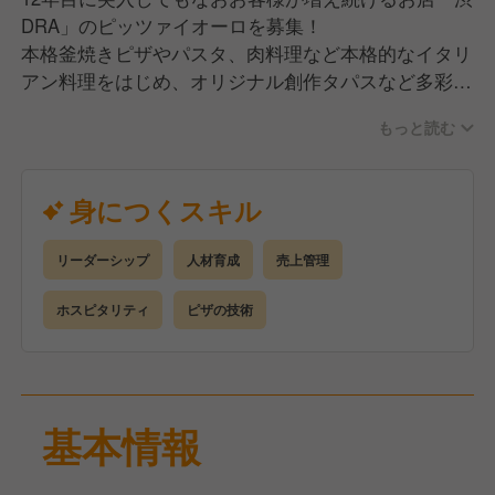
DRA」のピッツァイオーロを募集！
本格釜焼きピザやパスタ、肉料理など本格的なイタリ
アン料理をはじめ、オリジナル創作タパスなど多彩な
メニューなのであらゆる料理の知識も学んでいただけ
もっと読む
ます！
渋DRAはとにかく元気でお客様とワイワイ一緒に楽し
むお店なので元気なスタッフばかりです。オープンキ
身につくスキル
ッチンなので黙々と料理をするのではなく、カウンタ
ーのお客様と会話しながら料理をします。
リーダーシップ
人材育成
売上管理
初期研修を始め、勤務後も定期的な研修がある他、担
ホスピタリティ
ピザの技術
当SVのサポートもありますのでどんどんスキルアッ
プできます。
料理、仕込み、原価管理、スタッフ教育、サービス業
務などが業務内容となります。
基本情報