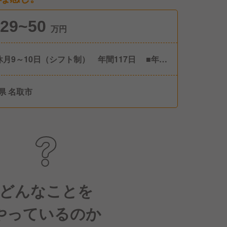
29~50
万円
休月9～10日（シフト制） 年間117日 ■年2
5連休休暇あり（7連休以上推奨）※取得率90％
 ■慶弔休暇、産前産後休暇、育児休暇、介護
県 名取市
、リフレッシュ休暇
どんなことを
やっているのか