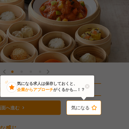
気になる求人は保存しておくと、
直近1人がこの求人を検討中
企業からアプローチ
がくるかも...！？
画面へ進む
気になる
気になる
な感じ。