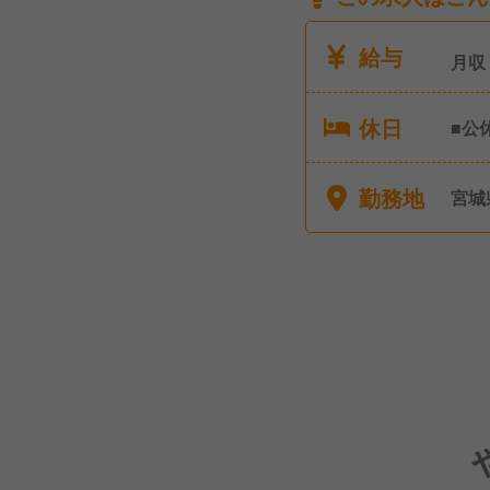
給与
月収
休日
■公
回の
以上
勤務地
宮城
休暇