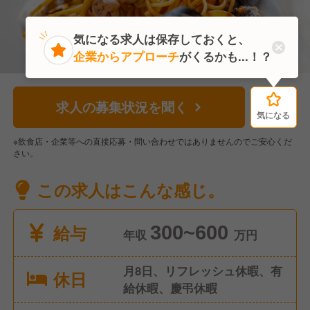
気になる求人は保存しておくと、
企業からアプローチ
がくるかも...！？
求人の募集状況を聞く
気になる
気になる
※飲食店・企業等への直接応募・問い合わせではありませんのでご安心くだ
さい。
この求人はこんな感じ。
給与
300~600
年収
万円
月8日、リフレッシュ休暇、有
休日
給休暇、慶弔休暇