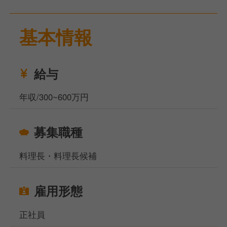
今回は戦力強化のため、埼玉県春日部市にあるイタリ
基本情報
アンでの料理長候補の募集です。
仕事内容は調理業務全般から、後輩スタッフの教育・
指導、メニュー開発をおこなっていきます。
経験としては料理長経験がなくても大丈夫ですので、
給与
チェーン業態ではなくイタリアン専門店で手作りでの
調理経験のある方を希望します。
年収/300~600万円
労働時間は9:00〜23:00の中でのシフト制、お休みは
月8日休みとなります。
募集職種
地域密着型の店舗ですので、多くのお客様に愛される
料理長・料理長候補
ような店舗づくりをしていただける方、ぜひご応募く
ださい！
雇用形態
当社サイト、フーズラボ・エージェントですがこのほ
かにも飲食店の求人を多数揃えております。
正社員
地元で働きたい方、都心部で働きたいけど引っ越しの