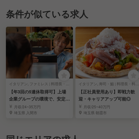
条件が似ている求人
イタリアン, ファミレス | 料理長・料理長候補
イタリアン, 寿司・鮨 | 料理長・料理長候補
【年3回の5連休取得可】上場
【正社員登用あり】即戦力歓
企業グループの環境で、安定し
迎・キャリアアップ可能◎
たキャリアアップ！
月収/24~35万円
月収/25~40万円
埼玉県 入間市
埼玉県 朝霞市