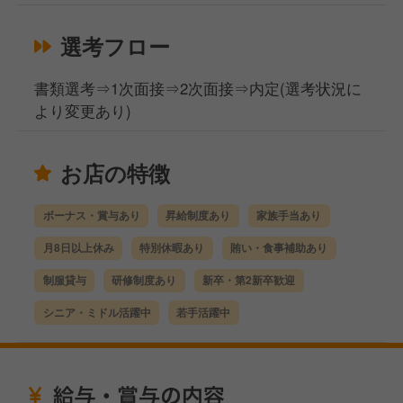
選考フロー
書類選考⇒1次面接⇒2次面接⇒内定(選考状況に
より変更あり)
お店の特徴
ボーナス・賞与あり
昇給制度あり
家族手当あり
月8日以上休み
特別休暇あり
賄い・食事補助あり
制服貸与
研修制度あり
新卒・第2新卒歓迎
シニア・ミドル活躍中
若手活躍中