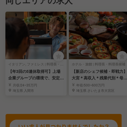
同じエリアの求人
イタリアン, ファミレス | 料理長・料理長候補
ホテル・旅館 | 料理長・料理長候補
【年3回の5連休取得可】上場
【新店のシェフ候補・即戦力
企業グループの環境で、安定し
大宮＊高収入＊残業代別＊母
たキャリアアップ！
安定＊労働環境良し
月収/24~35万円
年収/500~600万円
埼玉県 入間市
埼玉県 さいたま市大宮区