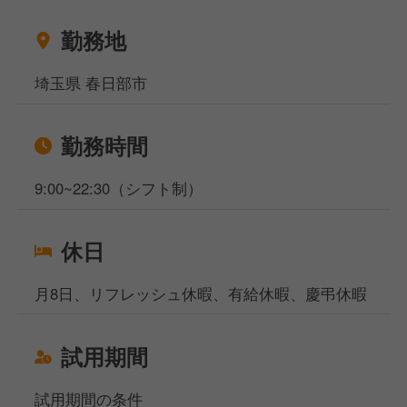
お金がなくて困っている方などなど…どんなお悩みも
ご相談ください！
勤務地
相談窓口事務所は東京と大阪、名古屋になりますが、
WEB面談も実施しており、飲食専門の転職・就職の
埼玉県 春日部市
プロが対応いたしますのでご安心くださいませ。
勤務時間
9:00~22:30（シフト制）
休日
月8日、リフレッシュ休暇、有給休暇、慶弔休暇
試用期間
試用期間の条件