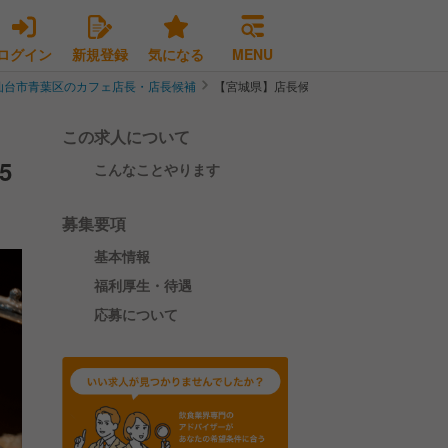
ログイン
新規登録
気になる
MENU
仙台市青葉区のカフェ店長・店長候補
【宮城県】店長候補/人気ブーランジェリーの
この求人について
5
こんなことやります
募集要項
基本情報
福利厚生・待遇
応募について