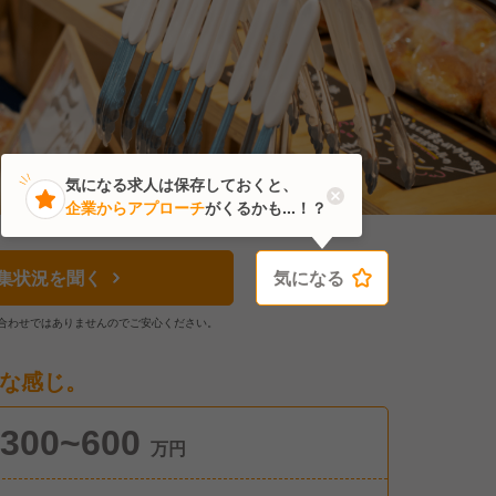
気になる求人は保存しておくと、
企業からアプローチ
がくるかも...！？
集状況を聞く
気になる
気になる
合わせではありませんのでご安心ください。
な感じ。
300~600
万円