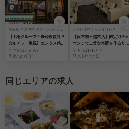
居酒屋, その他(料理ジャンル) | レストランサービス・ホールスタッフ
その他(料理ジャンル) | レストランサービス・ホー
【上場グループ＊未経験歓迎＊
【日本橋三越本店】限定VIPラ
カルチャー重視】エンタメ感あ
ウンジで上質な空間を作るサ
ふれる空間の接客★
ビス
年収/320~540万円
月収/24~45万円
東京都 町田市
東京都 中央区
同じエリアの求人