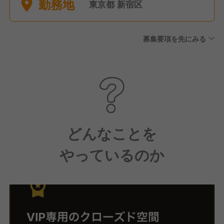
勤務地
給：3日、有給付与前までにや
東京都 新宿区
むを得ず欠勤となった場合に
使用可能）、有給休暇(入社時
募集要項を先にみる
から6ヶ月後10日付与、以降法
定どおり）、慶弔休暇(有給：
事由によって1〜5日）、産前
産後休暇・育児休業、介護休
暇・介護休業
どんなことを
やっているのか