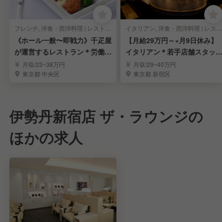
フレンチ, 洋食・西洋料理 | レストランサービス・ホールスタッフ
イタリアン, 洋食・西洋料理 | レストランサービス・ホールスタッフ
《ホール一般〜即戦力》千疋屋
【月給29万円～×月9日休み】
が運営するレストラン＊労働環
イタリアン＊若手店舗スタッ
境安定＊賞与年3回
募集
月収/23~38万円
月収/29~40万円
東京都 中央区
東京都 新宿区
伊勢丹新宿店 ザ・ラウンジの
ほかの求人