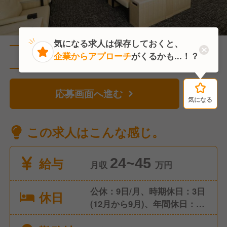
気になる求人は保存しておくと、
企業からアプローチ
がくるかも...！？
直近3人がこの求人を検討中
応募画面へ進む
気になる
気になる
この求人はこんな感じ。
給与
24~45
月収
万円
公休：9日/月、時期休日：3日
休日
(12月から9月)、年間休日：
111日 入社時特別休暇（有