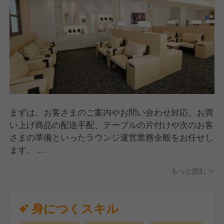
まずは、お客さまのご案内やお問い合わせ対応、お買
い上げ商品の配送手配、テーブルの片付けや次のお客
さまの準備といったラウンジ運営業務全般をお任せし
ます。
業務に慣れてきたら、マネージャーのサポートとし
もっと読む
て、シフト管理などの店舗マネジメントや、スタッフ
の採用・育成業務にも携わっていただきます。接客の
プロから、店舗運営のプロへとステップアップできる
身につくスキル
環境です。