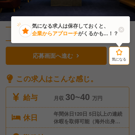
気になる求人は保存しておくと、
企業からアプローチ
がくるかも...！？
直近12人がこの求人を検討中
応募画面へ進む
気になる
気になる
この求人はこんな感じ。
給与
30~40
月収
万円
年間休日120日 5日以上の連続
休日
休暇を取得可能（海外出身の
スタッフが、帰省で2週間休暇