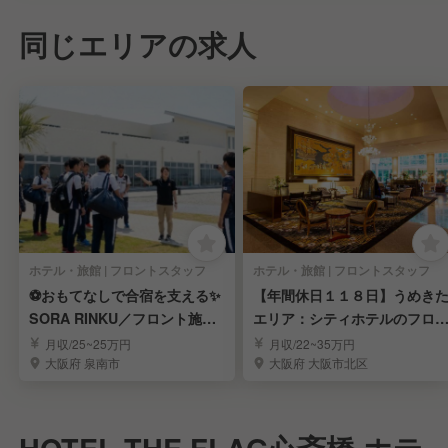
同じエリアの求人
ホテル・旅館 | フロントスタッフ
ホテル・旅館 | フロントスタッフ
⚽おもてなしで合宿を支える✨
【年間休日１１８日】うめき
SORA RINKU／フロント施設
エリア：シティホテルのフロ
運営スタッフ
トスタッフ募集！
月収/25~25万円
月収/22~35万円
大阪府 泉南市
大阪府 大阪市北区