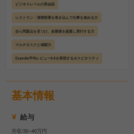
の分析を行ってサービス改善を検討したり、新たな備
ビジネスレベルの英会話
品の購入を相談するといった、サービス改善やマーケ
ティングに関わる仕事も行います。
レストラン・清掃部署を巻き込んで仕事を進める力
接客も好きだけど、幅広く仕事をしたいと考えている
方にピッタリの環境です。
自ら問題点を見つけ、改善策を提案し実行する力
【具体的には】
マルチタスクと傾聴力
フロントレセプション業務：英語を用いたチェックイ
Expedia平均レビュー9.8を実現するホスピタリティ
ン・チェックアウト対応
コンシェルジュ業務：周辺観光案内や交通機関のご案
内など、海外ゲストへのサポート
予約管理：電話・メールによる新規予約受付および予
約変更対応
基本情報
サービス・企画改善：部署の垣根を越え、ゲスト満足
度向上のための施策立案・実行
給与
月収/30~40万円