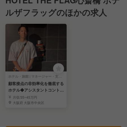
HOTEL THE FLAG心斎橋 ホテ
ルザフラッグのほかの求人
ホテル・旅館 | マネージャー・支配人・副支配人・女将
顧客接点の非効率化を徹底する
ホテル◆アシスタントコントロ
ーラー
月収/35~45万円
大阪府 大阪市中央区