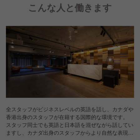
こんな人と働きます
しかし、入社して数年が経ち、仕事に慣れ、楽しいこ
とばかりではない、時には心が折れそうになるような
辛いことがある日、
あなたの原動力となるものは何でしょうか？
語学を使い、人と接する仕事がしたいという理由で入
社した後、
その先にある「目的」を見つけ理想の自分を描けてい
るでしょうか。
昨今、ワークライフバランスや働き方の多様化が進ん
でいます。
「時間で区切る働き方」も「成果を追求するスタイ
全スタッフがビジネスレベルの英語を話し、カナダや
ル」も、選択は自由です。
香港出身のスタッフが在籍する国際的な環境です。
ただ、人生の大きな割合を占める「仕事の時間」を、
スタッフ同士でも英語と日本語を混ぜながら話してい
単なる「我慢の対価」にしてしまうのは、あまりにも
ますし、カナダ出身のスタッフからより自然な表現を
もったいないと私たちは考えます。