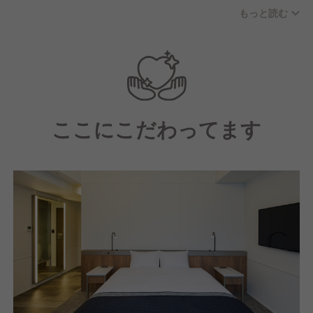
教えてもらうこともよくあります。
もっと読む
せっかく働く時間だからこそ出会いや経験が自身の人
20代〜30代のメンバーが中心のチームです。
生を豊かにしていると実感できる職場でありたい。
入社してから1年以内のメンバーも多く、日々のコミ
そしてその実感は、仕事の本質「誰のために、何のた
ュニケーションの中でゲストに教えていただくことも
めに動くのか」に向き合うことでしか得られないもの
多くあります。
です。
最初からうまくできなくても、丁寧にゲストに向き合
ここにこだわってます
い、ゲストとのやり取りから学び、自分の仕事の姿勢
私たちが得ている評価は、決して偶然や一時的なもの
を改善し続けられる方と働きたいと考えています。
ではありません。
日々の業務における小さな改善と、当たり前のことを
愚直に徹底し続ける姿勢が、今の信頼に繋がっていま
す。
「評価の高いホテルで働きたい」という想いが、それ
を「自らの手で守り、さらに高めたい」と働くうちに
当事者意識に変わっていく。
そんな能動的な姿勢で、一歩先のキャリアを築きたい
と願う方のご応募を、心よりお待ちしています。