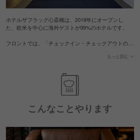
ホテルザフラッグ心斎橋は、2018年にオープンし
た、欧米を中心に海外ゲストが99%のホテルです。
フロントでは、「チェックイン・チェックアウトのお
見送りを必ず行う」「どのスタッフに話しかけても気
もっと読む
持ちがいい」といった、基本的な内容を徹底して、お
客様の期待を超えるサービスを追求しています。
文章にするととても簡単に見えますが、これをすべて
のシチュエーションで徹底してやりきることは非常に
難しいです。
だからこそ、こうした基本が徹底されたサービスを受
こんなことやります
けた時に、お客様の期待を超え感動につながるのだと
考えています。
こうしたホスピタリティを目指すなかで、Expediaで
は2026年6月15日現在、1,413件の口コミで10点満点