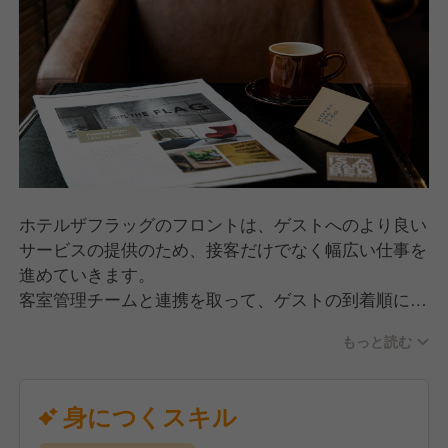
中9.8点の評価をいただいています。
ホテルザフラッグのフロントは、ゲストへのより良い
サービスの提供のため、接客だけでなく幅広い仕事を
進めていきます。
客室管理チームと連携を取って、ゲストの到着順に合
わせて清掃する部屋の順序を変えてもらったり、食事
もっと読む
に特別な配慮が必要なゲストには、レストランチーム
とどのような料理が提供できるかを相談する、といっ
たホテル全体の調整もフロントの仕事です。
身につくスキル
口コミでゲストからクレームをいただいた際には、そ