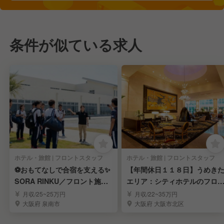
条件が似ている求人
ホテル・旅館 | フロントスタッフ
ホテル・旅館 | フロントスタッフ
⚽おもてなしで合宿を支える✨
【年間休日１１８日】うめき
SORA RINKU／フロント施設
エリア：シティホテルのフロ
運営スタッフ
トスタッフ募集！
月収/25~25万円
月収/22~35万円
大阪府 泉南市
大阪府 大阪市北区