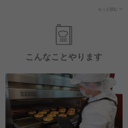
間帯やシフト状況によって柔軟に動いていただきま
ており、食パンから惣菜パン、菓子パン、ハード系ま
す。
もっと読む
で、多様なニーズにお応えしています。
固定概念にとらわれず、製造も販売もマネジメントも
幅広く対応できる方を歓迎します。
実は、北海道産小麦100％を使用しているベーカリー
チェーンは、ペンギンベーカリーだけ！
そのため「ずっとこれだけやっていたい」という方に
北海道の豊かな大地が育んだ小麦だからこそ生まれ
は向かないかもしれませんが、多様な業務を経験しな
る、深い味わいと香りで、多くのお客様にご支持をい
がら成長したい方には最適な環境です。
こんなことやります
ただいています。
【お店づくりについて】
私たちが目指しているのは、地域密着の「町のパン屋
さん」です。
閉店間際にパン1個しかなくて、寂しい思いをしなが
ら帰ってほしくない。
だからこそ、お客様がいつ来ても、わくわくしながら
パンを選べるようなお店づくりを心がけています。