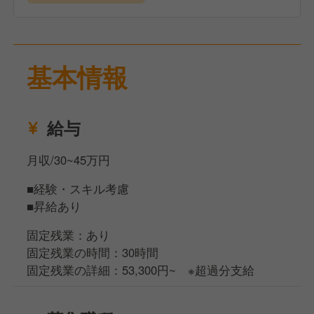
経験が浅くても、全業務において先輩スタッフや本部
がしっかりフォロー・サポートしていきますので、ご
安心ください。
基本情報
■製造業務
パンの成形、焼成、トッピングなど製造業務をおこな
います。
給与
ペンギンベーカリーでは本部から「何時に、どのパン
を、何個焼くか」という指示が届くため、余計なこと
月収/30~45万円
を考える時間を排除でき、パン作りに集中できる環境
です。
■経験・スキル考慮
また、店舗はオープンキッチンのため、お客様の笑顔
■昇給あり
や「美味しいね」という声を間近で聞けるのも、働く
中でのモチベーションになるかと思います！
固定残業：あり
固定残業の時間：30時間
■接客・販売業務
固定残業の詳細：53,300円~ ※超過分支給
お客様のご案内、商品陳列、レジ対応など販売業務全
般をおこないます。