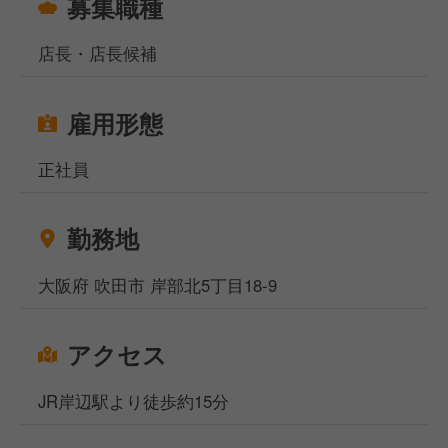
募集職種
決して事務的になることなく、お客さま一人ひとりの
ために寄り添っていただけたらと思います！
店長・店長候補
■店舗マネジメント
徐々に慣れてきたら、売上管理、スタッフのシフト管
雇用形態
理、スタッフの育成・指導など、店舗マネジメント業
務もお任せします。
正社員
店長としてお店全体をまとめ、さらなる成長を目指し
てください！
勤務地
北海道ブランドを全国に発信する仲間として、一緒に
ペンギンベーカリーを盛り上げていきませんか？
大阪府 吹田市 岸部北5丁目18-9
あなたの経験とやる気で、ペンギンベーカリーをさら
に成長させていただける方をお待ちしています！
アクセス
JR岸辺駅より徒歩約15分