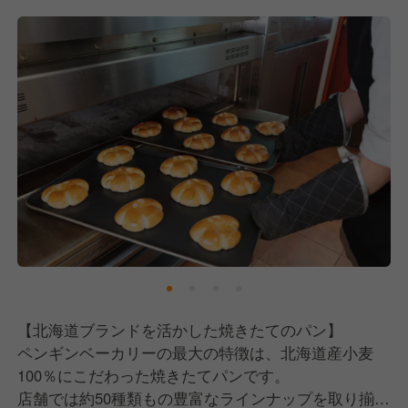
【求める人物像】
■パンが好きな方
もしかしたら当たり前のことかもしれませんが、私た
ちと仕事をしていく中でとても大切なことだと思いま
す。
好きだからこそ、商品も自信持ってお届けできます
し、お客様に魅力を伝えることができます。
■チームワークを大切にできる方
店舗スタッフ同士がコミュニケーションを取りなが
ら、助け合いの精神を持って働ける方を求めていま
す。
一人で店舗運営をするのではなく、チーム全体で協力
し合いながらお店を作っていくことを大切にしていま
す。
【北海道ブランドを活かした焼きたてのパン】
ペンギンベーカリーの最大の特徴は、北海道産小麦
■柔軟性のある方
100％にこだわった焼きたてパンです。
当店では、1つの仕事をやり続けるわけではなく、時
店舗では約50種類もの豊富なラインナップを取り揃え