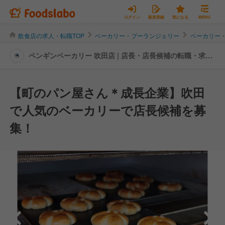
ログイン
新規登録
気になる
MENU
飲食店の求人・転職TOP
ベーカリー・ブーランジェリー
ベーカリー
ペンギンベーカリー 吹田店 | 店長・店長候補の転職・求人
情報
【町のパン屋さん＊成長企業】吹田
で人気のベーカリーで店長候補を募
集！