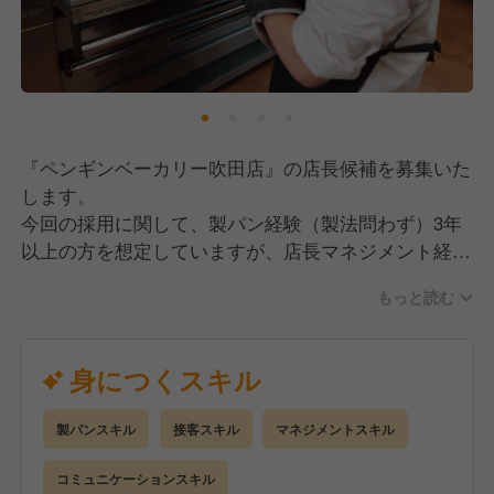
【店舗拡大中！キャリアパスも豊富です！】
ペンギンベーカリーは当初、北海道を中心に駐車場を
完備した「郊外型」店舗で展開してきました。
その中で私たちは新たな挑戦として、駅近の「メトロ
『ペンギンベーカリー吹田店』の店長候補を募集いた
型」店舗をオープン。おかげさまで大きな成功を収
します。
め、2026年には東京都内に10店舗の新規出店を計画
今回の採用に関して、製パン経験（製法問わず）3年
しています。
以上の方を想定していますが、店長マネジメント経験
をお持ちの方は特に歓迎いたします！
店舗が増えていくため、店長へのキャリアップのチャ
もっと読む
ンスはしっかりとあります！
【仕事内容】
さらに店長がゴールではなく、店舗統括職、本部での
店舗運営全般をお任せします。製造業務から接客、マ
身につくスキル
新店立ち上げ支援、FC加盟店への技術支援など、あ
ネジメント業務まで幅広くお願いしていきます。
なたの得意に応じて多様なキャリアを築いていけま
当店の特徴として、1つの仕事をやり続けるわけでは
す。
製パンスキル
接客スキル
マネジメントスキル
なく、時間帯やシフト状況によって柔軟に動いていた
北海道ブランドを全国に発信する、その最前線で活躍
だきます。
コミュニケーションスキル
しませんか？