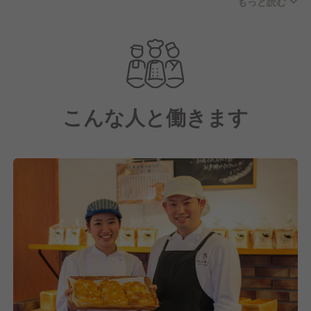
もっと読む
にこだわり、50種類以上の豊富なラインナップのパン
を届けています。
私たちが目指すのは、単にパンを売る場所ではなく、
来店いただける皆さまの暮らしに一番近くで寄り添う
パン屋さん。
こんな人と働きます
「あそこのパンを食べると、なんだかホッとするね」
老若男女問わず、そう言っていただけるような、立ち
寄るだけで心があたたかくなるお店を、一緒に育てて
いきませんか？
現在は、さらなる店舗内の戦力強化のため、一緒にお
店を盛り上げていただける仲間を募集中です！