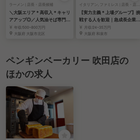
ラーメン | 店長・店長候補
イタリアン, ファミレス | 店長・店長候補
＼大阪エリア＊高収入＊キャリ
【実力主義＊上場グループ】
アアップ◎／人気油そば専門店
戦する人を歓迎｜急成長企業
の店長候補を募集！
キャリアを実現
年収/500~800万円
月収/24~35万円
大阪府 大阪市北区
大阪府 和泉市
ペンギンベーカリー 吹田店の
ほかの求人