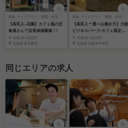
和食, テイクアウト・惣菜・弁当屋 | 店長・店長候補
和食, テイクアウト・惣菜・弁当屋 | 店長・店長候補
【高収入×花園】カフェ風の定
【高収入＊選べる働き方】大
食屋さんで店長候補募集！!
ビジネスパーク/カフェ風定食
屋さんの店長候補
月収/24~32万円
月収/24~32万円
大阪府 東大阪市
大阪府 大阪市中央区
同じエリアの求人