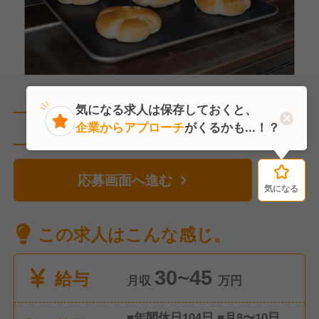
気になる求人は保存しておくと、
企業からアプローチ
がくるかも...！？
直近3人がこの求人を検討中
応募画面へ進む
気になる
気になる
この求人はこんな感じ。
給与
30~45
月収
万円
■年間休日104日 ■月8〜10日