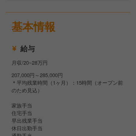
【その他業務】
■イベント企画
基本情報
■SNS広報
給与
月収/20~28万円
207,000円～285,000円
＊平均残業時間（1ヶ月）：15時間（オープン前
のため見込）
家族手当
住宅手当
早出残業手当
休日出勤手当
通勤手当