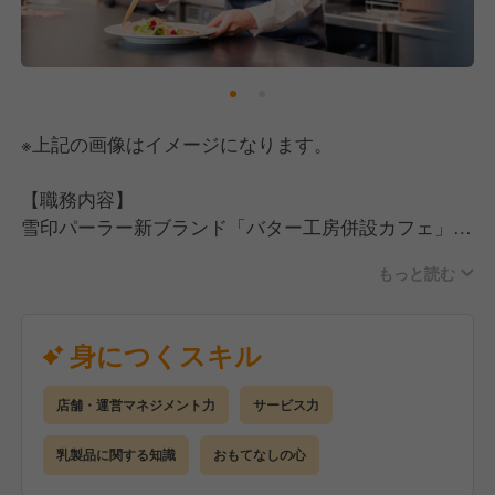
※上記の画像はイメージになります。
【職務内容】
雪印パーラー新ブランド「バター工房併設カフェ」ホ
ールスタッフリーダー。
もっと読む
現場チームをリードし、ホールスタッフの中心とな
る。
身につくスキル
【職務詳細】
■ブランドを意識したサービス表現全般の構築
店舗・運営マネジメント力
サービス力
■チーム内の良好な人間関係を構築・維持
■メニューやドリンクについてお客様へのご案内など
乳製品に関する知識
おもてなしの心
サービス業務全般