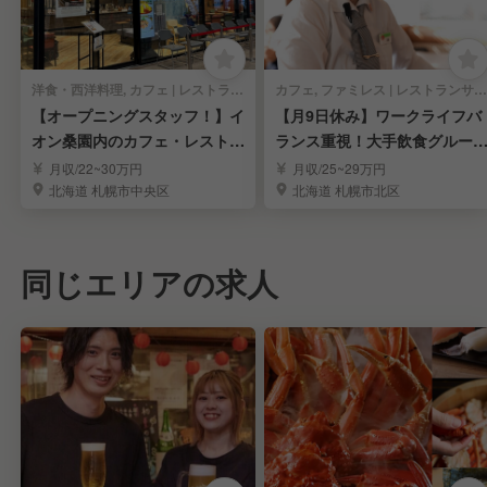
洋食・西洋料理, カフェ | レストランサービス・ホールスタッフ
カフェ, ファミレス | レストランサービス・ホールスタッフ
【オープニングスタッフ！】イ
【月9日休み】ワークライフバ
オン桑園内のカフェ・レストラ
ランス重視！大手飲食グルー
ン
の店舗スタッフ
月収/22~30万円
月収/25~29万円
北海道 札幌市中央区
北海道 札幌市北区
同じエリアの求人