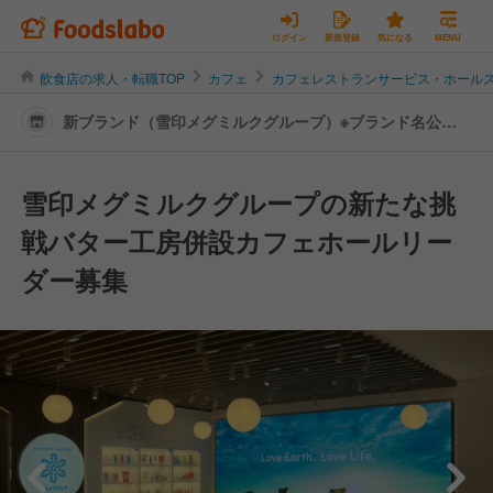
ログイン
新規登録
気になる
MENU
飲食店の求人・転職TOP
カフェ
カフェレストランサービス・ホール
新ブランド（雪印メグミルクグループ）※ブランド名公表
前 | レストランサービス・ホールスタッフの転職・求人情
報
雪印メグミルクグループの新たな挑
戦バター工房併設カフェホールリー
ダー募集