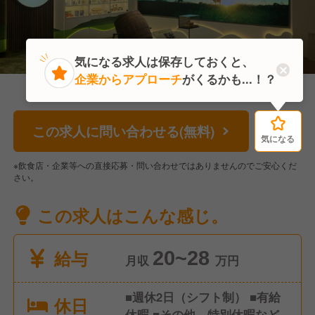
気になる求人は保存しておくと、
企業からアプローチ
がくるかも...！？
この求人に問い合わせる(無料)
気になる
気になる
※飲食店・企業等への直接応募・問い合わせではありませんのでご安心くだ
さい。
この求人はこんな感じ。
給与
20~28
月収
万円
■週休2日（シフト制） ■有給
休日
休暇 ■その他 特別休暇など