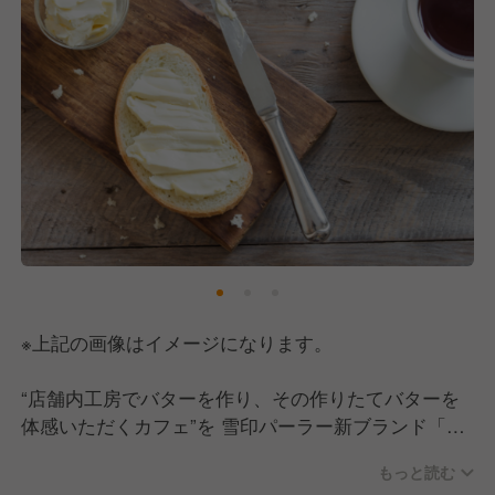
※上記の画像はイメージになります。
“店舗内工房でバターを作り、その作りたてバターを
体感いただくカフェ”を 雪印パーラー新ブランド「バ
ター工房併設カフェ」としてオープンします。今回、
もっと読む
このお店のホールスタッフの中心となってもらえる方