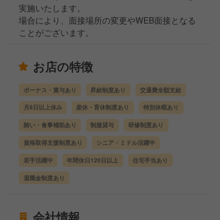
実施いたします。
場合により、面接場所の変更やWEB面接となる
ことがございます。
お店の特徴
ボーナス・賞与あり
昇給制度あり
交通費全額支給
月8日以上休み
産休・育休制度あり
特別休暇あり
賄い・食事補助あり
制服貸与
研修制度あり
資格取得支援制度あり
シニア・ミドル活躍中
若手活躍中
年間休日120日以上
住宅手当あり
退職金制度あり
会社情報