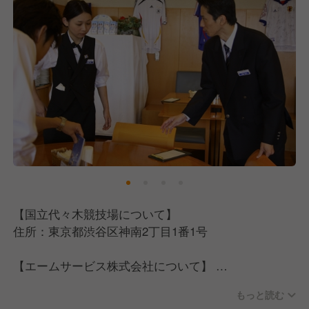
【国立代々木競技場について】
住所：東京都渋谷区神南2丁目1番1号
【エームサービス株式会社について】
三井物産と米アラマーク社の合弁で設立された、日本
もっと読む
最大級の給食・ホスピタリティサービス企業です。