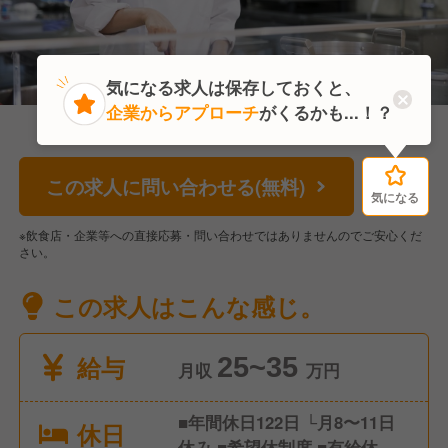
気になる求人は保存しておくと、
企業からアプローチ
がくるかも...！？
この求人に問い合わせる(無料)
気になる
気になる
※飲食店・企業等への直接応募・問い合わせではありませんのでご安心くだ
さい。
この求人はこんな感じ。
給与
25~35
月収
万円
■年間休日122日 └月8〜11日
休日
休み ■希望休制度 ■有給休暇