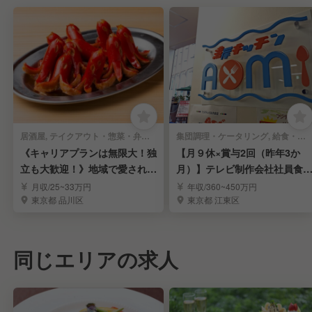
居酒屋, テイクアウト・惣菜・弁当屋 | キッチンスタッフ
集団調理・ケータリング, 給食・社員食堂・介護・病院 | キッチンスタッフ
《キャリアプランは無限大！独
【月９休×賞与2回（昨年3か
立も大歓迎！》地域で愛される
月）】テレビ制作会社社員食
大衆居酒屋｜五反田
の調理スタッフ！
月収/25~33万円
年収/360~450万円
東京都 品川区
東京都 江東区
同じエリアの求人