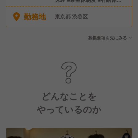
(社内規定有) ■特別休暇(慶
勤務地
弔、出産、育児、介護休暇な
東京都 渋谷区
ど)
募集要項を先にみる
どんなことを
やっているのか