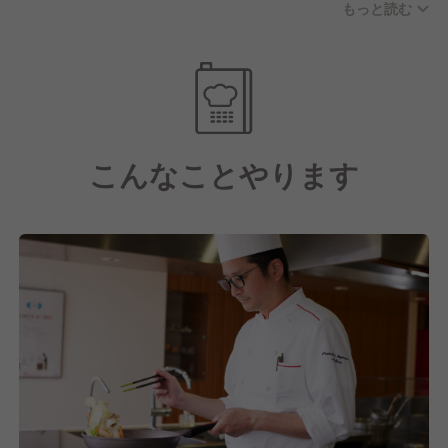
もっと読む
す。
お休みに関しては年間休日122日(月8〜11日休み)、実
働8時間/日の実施をおこない、残業代も別途支給とな
ります。
さらに子育て支援や各種手当も充実している点や、産
こんなことやります
業医・保健師を中心に健康支援を徹底し、一人ひとり
が健康でいられるように様々な取り組みをおこなって
いるのも大手企業ならではの魅力の一つといえるでし
ょう。
【しっかりとスキルアップ・キャリアアップもできま
す！】
そして私たちは日本最大級の給食・ホスピタリティサ
ービス企業として在り続けています。
これには今働いてくれている社員一人ひとりの成長が
あってこそだと考えており、だからこそスキルアッ