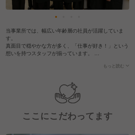
に“元気のもと”を届けてまいります！
そして現在は、私たちの想いに共感していただきなが
ら共に成長していける、新しい仲間の採用に注力中で
当事業所では、幅広い年齢層の社員が活躍していま
す！
す。
真面目で穏やかな方が多く、「仕事が好き！」という
想いを持つスタッフが揃っています。
もっと読む
チームワークを大切にしており、組織としての仕組み
が確立されているのも自慢！
些細なことにも気を配り合い、お互いが働きやすい環
境作りを行っています。
そのため、分からないことがあっても聞きやすい雰囲
気があり、新しく入社される方も安心です！
ここにこだわってます