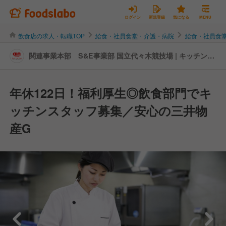
ログイン
新規登録
気になる
MENU
飲食店の求人・転職TOP
給食・社員食堂・介護・病院
給食・社員食
関連事業本部 S&E事業部 国立代々木競技場 | キッチンス
タッフの転職・求人情報
年休122日！福利厚生◎飲食部門でキ
ッチンスタッフ募集／安心の三井物
産G