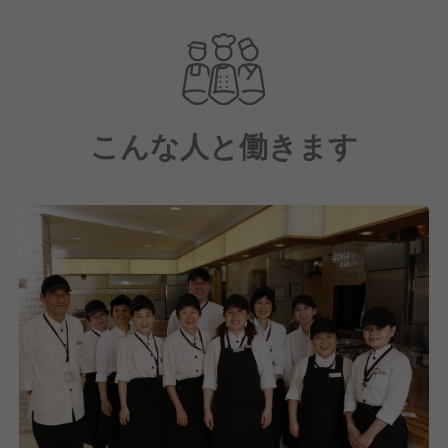
現在は三井物産100％子会社として、フードサービス
を中心に、オフィス、工場、学校、病院・福祉施設、
スタジアム・トレーニング施設など、多岐にわたる事
業を展開しています。
こんな人と働きます
そこで『関連事業本部S&E(Sports & Entertainment)事
業部』では、主にスタジアムやアリーナをといったス
ポーツやエンターテインメントの現場で「食」を通じ
て地域と人を元気にする役割を担っています。
その中で国立代々木競技場では飲食・サービス業務を
S&E事業部にて包括的に受託することとなり、来場者
の多様なニーズに応える新たな食体験を提供していま
す。
しかし、私たちは食事を提供するだけではなく、その
先にある「笑顔」や「生きる活力」を提供することに
あります。
これからもこの想いは忘れずに、たくさんの人たち