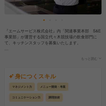
プ・キャリアアップの環境づくりに力を入れていま
す。
企業内学校「わたしアカデミー」では、オンラインと
対面を組み合わせた充実の研修制度を用意していま
『エームサービス株式会社』内「関連事業本部 S&E
す。
事業部」が運営する国立代々木競技場の飲食部門に
メニュープランや基礎栄養はもちろん、様々なジャン
て、キッチンスタッフを募集いたします。
ルの学びを提供しており、資格取得支援制度も充実。
特に管理栄養士取得支援プログラムは多くの社員に活
【業務内容】
用されています。
もっと読む
仕込みから盛り付けまでの調理業務全般をお任せしま
す。
さまざまな事業を展開し、和洋中をはじめとする多様
徐々に仕事に慣れてきたらメニュー開発やスタッフの
身につくスキル
な料理を扱うからこそ、数多くの料理をマスターでき
マネジメントにも携わっていただきます！
る環境があります。
メニュープランニング・盛り付け・調理からマーケテ
マネジメント力
メニュー開発・考案
経験の浅い方も研修制度がしっかりと整っているの
ィングまで、様々な場面でアイデアを発揮していただ
で、安心してご活躍いただけます！
コミュニケーション力
調理技術
ける、幅広いキャリアを描ける会社です。
安定した経営基盤の当社でキャリアを築いていきませ