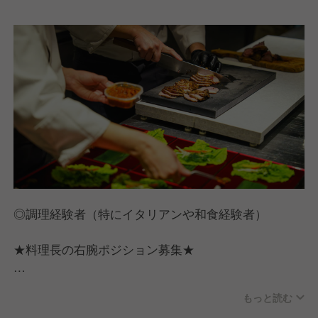
当社が培ってきたインナービューティーの知見を背景
に、食後も思考とカラダが軽やかであることを意識し
たメニュー設計が特長です。
一流の経営者や食通が足繁く通う『麻布 黒しゃり』
同様に、各所からの注目を集めることは必至。高級感
のある内装からコンセプト、サービスに至るまで、す
べてのお客様を魅了します。普段お会いすること
◎調理経験者（特にイタリアンや和食経験者）
★料理長の右腕ポジション募集★
二番手として、調理業務全般に加え、オペレーション
もっと読む
管理や新人教育などもお任せします。「トップではな