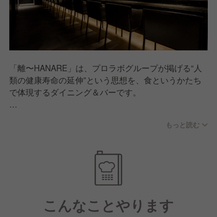
「離〜HANARE」は、プロラボグループが掲げる“人
類の健康寿命の延伸”という思想を、食というかたち
で体現するダイニング＆バーです。
ビジネスと情報が絶え間なく行き交う港区・麻布十番
もっと読む
という街において、ひととき心身を整える時間を提案
いたします。
「離〜HANARE」では、イタリア料理の軽やかさと、
おばんざいの安心感を掛け合わせ、日常の延長線上に
ある“ちょうどいいごちそう”を追求しました。素材選
こんなことやります
びや調理法に配慮し、過度に重くならない構成であり
ながらも満足感を損なわない一皿を提供します。