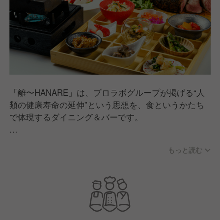
「離〜HANARE」は、プロラボグループが掲げる“人
類の健康寿命の延伸”という思想を、食というかたち
で体現するダイニング＆バーです。
ビジネスと情報が絶え間なく行き交う港区・麻布十番
もっと読む
という街において、ひととき心身を整える時間を提案
いたします。
「離〜HANARE」では、イタリア料理の軽やかさと、
おばんざいの安心感を掛け合わせ、日常の延長線上に
ある“ちょうどいいごちそう”を追求しました。素材選