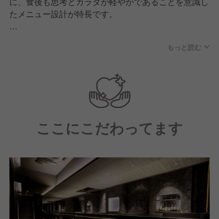
に、食後も思考とカラダが軽やかであることを意識し
たメニュー設計が特長です。
高級感のある内装からコンセプト、サービスに至るま
もっと読む
で、すべてのお客様を魅了できるサービスを心がけて
おります。
ここにこだわってます