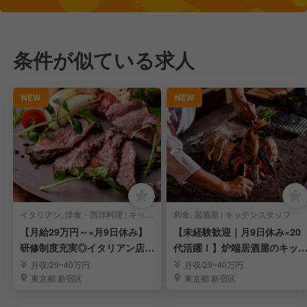
条件が似ている求人
NEW
NEW
イタリアン, 洋食・西洋料理 | キッチンスタッフ
和食, 居酒屋 | キッチンスタッフ
【月給29万円～×月9日休み】
【未経験歓迎｜月9日休み×20
研修制度充実◎イタリアン店舗
代活躍！】炉端居酒屋のキッ
スタッフ募集
ンスタッフ募集
月収/29~40万円
月収/29~40万円
東京都 新宿区
東京都 新宿区