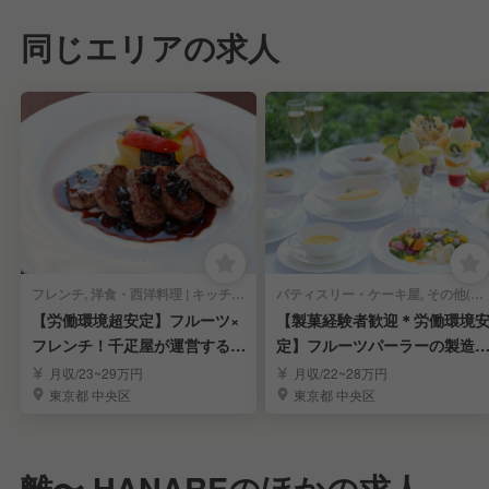
同じエリアの求人
フレンチ, 洋食・西洋料理 | キッチンスタッフ
パティスリー・ケーキ屋, その他(料理ジャンル) | キッチンスタッフ
【労働環境超安定】フルーツ×
【製菓経験者歓迎＊労働環境
フレンチ！千疋屋が運営するレ
定】フルーツパーラーの製造
ストラン調理人
調理スタッフ募集
月収/23~29万円
月収/22~28万円
東京都 中央区
東京都 中央区
離〜 HANAREのほかの求人