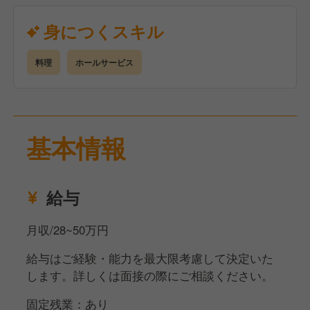
く、支える立場で力を発揮したい」「将来は料理長を
目指したい」そんな方に最適な環境です。
身につくスキル
・年齢関係なく、責任ある仕事を任される環境で働き
料理
ホールサービス
たい方
・枠にとらわれない料理に挑戦したい方
基本情報
・健康や美容に興味のある方
・もっと自分を成長させたい方
給与
・お店のブランディングを勉強したい方
月収/28~50万円
・チームワークで仕事を成功させたい方
給与はご経験・能力を最大限考慮して決定いた
します。詳しくは面接の際にご相談ください。
・経営者との人脈を得たい方
固定残業：あり