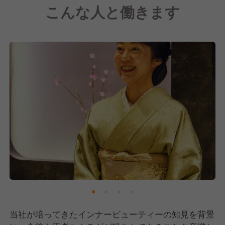
こんな人と働きます
びや調理法に配慮し、過度に重くならない構成であり
ながらも満足感を損なわない一皿を提供します。
当社が培ってきたインナービューティーの知見を背景