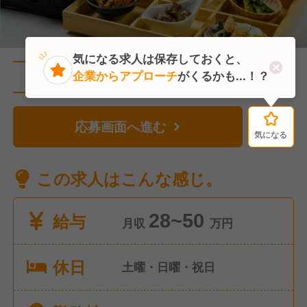
気になる求人は保存しておくと、
企業からアプローチ
がくるかも...！？
直近4人がこの求人を検討中
応募画面へ進む
気になる
気になる
この求人はこんな感じ。
給与
28~50
月収
万円
休日
土曜・日曜・祝日