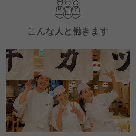
世界各国から来られたお客様に牛カツをご賞味いただ
きました。
こんな人と働きます
いつの日か「寿司SUSHI」「天ぷらTEMPURA」「ラ
ーメンRAMEN」のように、
『牛カツGYUKATSU』が和食文化のスタンダードと
して定着するように、
日々美味しさを追求し、一食一食を実直に提供してま
いります。