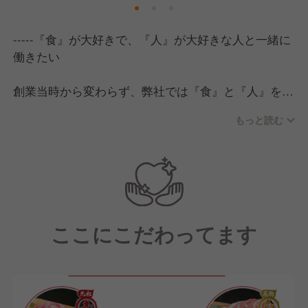
-----『食』が大好きで、『人』が大好きな人と一緒に
働きたい
創業当時から変わらず、弊社では『食』と『人』を大
切に考えています。
もっと読む
私たちの使命は、経営理念にもある《人々にパワー
を》与えることです。
そのために、
・誰よりも『食』が大好きだ！
・誰よりも『人』が大好きだ！
と声を大にして言い切れる方と働きたいと強く願って
ここにこだわってます
います。