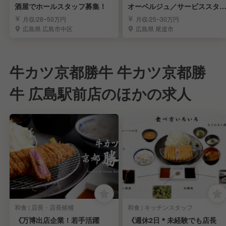
酒屋でホールスタッフ募集！
オーベルジュ／サービススタ
フ募集
月収/28~50万円
月収/25~30万円
広島県 広島市中区
広島県 尾道市
牛カツ京都勝牛 牛カツ京都勝
牛 広島駅前店のほかの求人
和食 | 店長・店長候補
和食 | キッチンスタッフ
《万博出店企業！若手活躍
《週休2日＊未経験でも店長