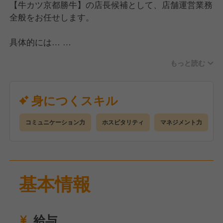
【牛カツ京都勝牛】の店長候補として、店舗運営業務
全般をお任せします。
具体的には…
・お客様のご案内やオーダー伺い
もっと読む
・お食事の提供、お会計
・食材の発注、棚卸
・売上、利益管理
身につくスキル
・スタッフの採用、育成 など
コミュニケーション力
ホスピタリティ
マネジメント力
まずはスタッフとたくさんコミュニケーションをと
り、現場に慣れていくことから始めましょう！
慣れてきたら店長を目指して、売上などの収支管理、
仕入れや在庫管理、アルバイトスタッフの教育や管理
基本情報
などさまざまなマネジメント業務にも携わっていただ
きます！
給与