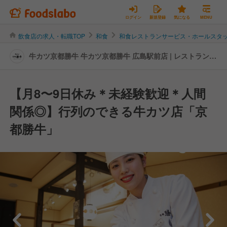
ログイン
新規登録
気になる
MENU
飲食店の求人・転職TOP
和食
和食レストランサービス・ホールスタ
牛カツ京都勝牛 牛カツ京都勝牛 広島駅前店 | レストランサ
ービス・ホールスタッフの転職・求人情報
【月8〜9日休み＊未経験歓迎＊人間
関係◎】行列のできる牛カツ店「京
都勝牛」