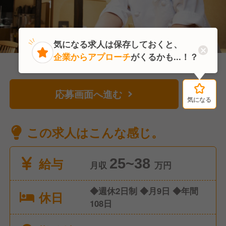
気になる求人は保存しておくと、
企業からアプローチ
がくるかも...！？
応募画面へ進む
気になる
気になる
この求人はこんな感じ。
給与
25~38
月収
万円
◆週休2日制 ◆月9日 ◆年間
休日
108日