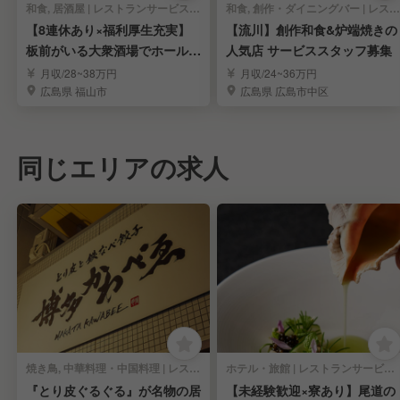
和食, 居酒屋 | レストランサービス・ホールスタッフ
和食, 創作・ダイニングバー | レストランサービス・ホールスタッフ
【8連休あり×福利厚生充実】
【流川】創作和食&炉端焼きの
板前がいる大衆酒場でホールス
人気店 サービススタッフ募集
タッフを募集！
月収/28~38万円
月収/24~36万円
広島県 福山市
広島県 広島市中区
同じエリアの求人
焼き鳥, 中華料理・中国料理 | レストランサービス・ホールスタッフ
ホテル・旅館 | レストランサービス・ホールスタッフ
『とり皮ぐるぐる』が名物の居
【未経験歓迎×寮あり】尾道の