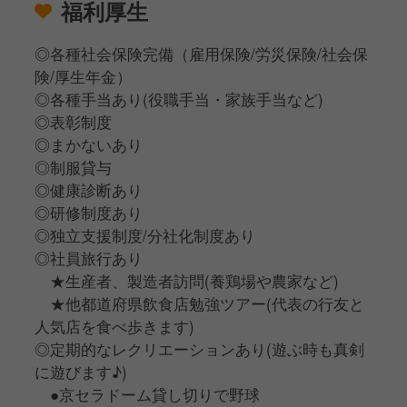
福利厚生
◎各種社会保険完備（雇用保険/労災保険/社会保
険/厚生年金）
◎各種手当あり(役職手当・家族手当など)
◎表彰制度
◎まかないあり
◎制服貸与
◎健康診断あり
◎研修制度あり
◎独立支援制度/分社化制度あり
◎社員旅行あり
★生産者、製造者訪問(養鶏場や農家など)
★他都道府県飲食店勉強ツアー(代表の行友と
人気店を食べ歩きます)
◎定期的なレクリエーションあり(遊ぶ時も真剣
に遊びます♪)
●京セラドーム貸し切りで野球