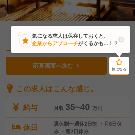
気になる求人は保存しておくと、
企業からアプローチ
がくるかも...！？
直近2人がこの求人を検討中
応募画面へ進む
気になる
気になる
この求人はこんな感じ。
給与
35~40
月収
万円
週休制〜週休2日制 ・月8日休
休日
み ・週2日休み