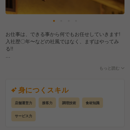
お仕事は、できる事から何でもお任せしていきます!
入社歴〇年〜などの社風ではなく、まずはやってみ
る!!
SNSやネットを使っての集客。お客様が笑顔になる接
もっと読む
客。
美味しい料理を提供するための一工夫。
何でも、リーダーシップをとった方が、リーダーで
身につくスキル
す!
店舗運営力
接客力
調理技術
食材知識
将来的には、
接客やソムリエ、調理などの専門的なスペシャリスト
サービス力
を目指す!!