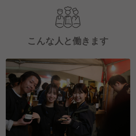
の伝統料理。
その炭火焼き料理を中心に、様々な料理を提供するお
店です♪
こんな人と働きます
季節ごとに旬の野菜や鮮魚を仕入れ、自分たちで新た
なメニューも開発します。
鶏はもちろん、お造り一切れ、米粒ひと粒まで素材を
厳選するなど「美味しい」にとことんこだわります!!