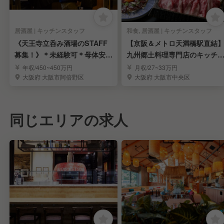
居酒屋 | キッチンスタッフ
和食, 居酒屋 | キッチンスタッフ
《天王寺立呑み酒場のSTAFF
【京阪＆メトロ天満橋駅直結
募集！》＊未経験可＊母体安定
九州郷土料理専門店のキッチ
＊月8〜9日休み
スタッフ《月9休》
年収/450~450万円
月収/27~33万円
大阪府 大阪市阿倍野区
大阪府 大阪市中央区
同じエリアの求人