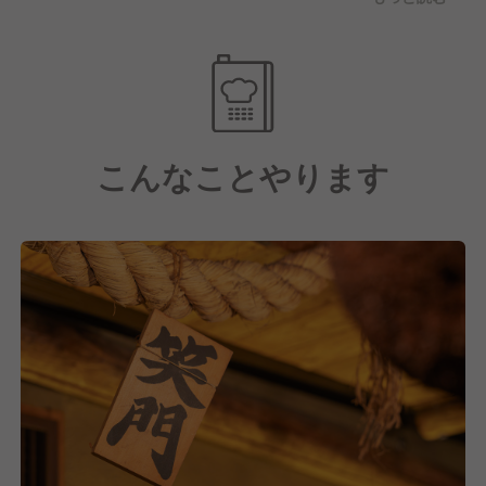
日々どうやったら感動を創れるのかみんなで考えてい
ます!
それを実現するためには、もちろん
基本的な調理技術、オペレーション力、接客力などが
必要です。
こんなことやります
目標に向かって自身が何をしていくべきなのか考え
日々、目標に向かった仕事をしていけるよう努めてお
ります!
そして全員活躍型なので、会社やお店を良くするため
に、入社歴に関係なくポジティブな意見交換ができる
環境です!!