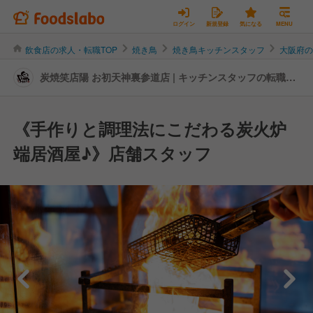
ログイン
新規登録
気になる
MENU
飲食店の求人・転職TOP
焼き鳥
焼き鳥キッチンスタッフ
大阪府
炭焼笑店陽 お初天神裏参道店 | キッチンスタッフの転職・
求人情報
《手作りと調理法にこだわる炭火炉
端居酒屋♪》店舗スタッフ