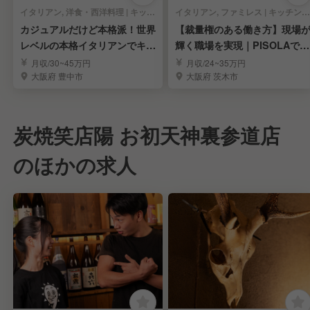
イタリアン, 洋食・西洋料理 | キッチンスタッフ
イタリアン, ファミレス | キッチンスタッフ
カジュアルだけど本格派！世界
【裁量権のある働き方】現場
レベルの本格イタリアンでキッ
輝く職場を実現｜PISOLAで料
チンスタッフ募集！
理長候補募集
月収/30~45万円
月収/24~35万円
大阪府 豊中市
大阪府 茨木市
炭焼笑店陽 お初天神裏参道店
のほかの求人