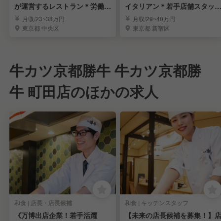
が運営するレストラン＊労働環
イタリアン＊若手店舗スタッ
境安定＊賞与年3回
募集
月収/23~38万円
月収/29~40万円
東京都 中央区
東京都 新宿区
牛カツ京都勝牛 牛カツ京都勝
牛 町田店のほかの求人
和食 | 店長・店長候補
和食 | キッチンスタッフ
《万博出店企業！若手活躍
【未来の店長候補を募集！】