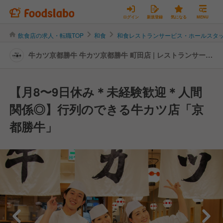
ログイン
新規登録
気になる
MENU
飲食店の求人・転職TOP
和食
和食レストランサービス・ホールスタ
牛カツ京都勝牛 牛カツ京都勝牛 町田店 | レストランサービ
ス・ホールスタッフの転職・求人情報
【月8〜9日休み＊未経験歓迎＊人間
関係◎】行列のできる牛カツ店「京
都勝牛」