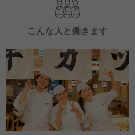
世界各国から来られたお客様に牛カツをご賞味いただ
きました。
こんな人と働きます
いつの日か「寿司SUSHI」「天ぷらTEMPURA」「ラ
ーメンRAMEN」のように、
『牛カツGYUKATSU』が和食文化のスタンダードと
して定着するように、
日々美味しさを追求し、一食一食を実直に提供してま
いります。