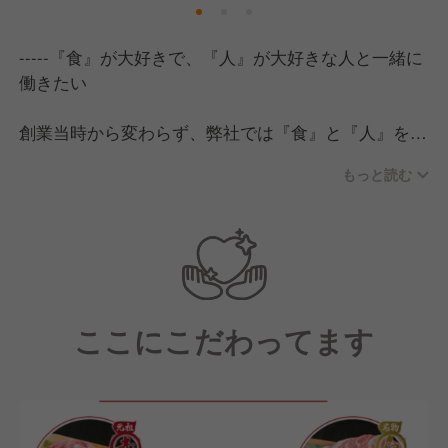
-----『食』が大好きで、『人』が大好きな人と一緒に
働きたい
創業当時から変わらず、弊社では『食』と『人』を大
切に考えています。
もっと読む
私たちの使命は、経営理念にもある《人々にパワー
を》与えることです。
そのために、
・誰よりも『食』が大好きだ！
・誰よりも『人』が大好きだ！
と声を大にして言い切れる方と働きたいと強く願って
ここにこだわってます
います。