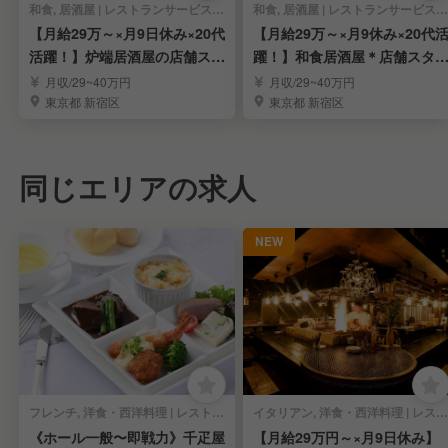
和食, 居酒屋 | レストランサービス・ホールスタッフ
和食, 居酒屋 | レストランサービス・ホールスタッフ
【月給29万～×月9日休み×20代
【月給29万～×月9休み×20代
活躍！】炉端居酒屋の店舗スタ
躍！】和食居酒屋＊店舗スタ
ッフ募集！
フ募集！
月収/29~40万円
月収/29~40万円
東京都 新宿区
東京都 新宿区
同じエリアの求人
NEW
フレンチ, 洋食・西洋料理 | レストランサービス・ホールスタッフ
イタリアン, 洋食・西洋料理 | レストランサービス・ホールスタッフ
《ホール一般〜即戦力》千疋屋
【月給29万円～×月9日休み】