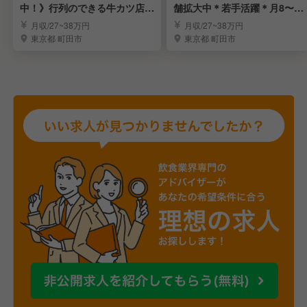
中！》行列のできる牛カツ店の
舗拡大中＊若手活躍＊月8〜9
店長候補募集
日休＊人間関係良し
月収/27~38万円
月収/27~38万円
東京都 町田市
東京都 町田市