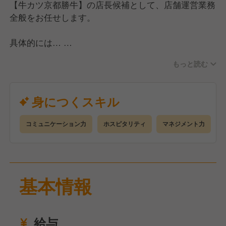
【牛カツ京都勝牛】の店長候補として、店舗運営業務
全般をお任せします。
具体的には…
・お客様のご案内やオーダー伺い
もっと読む
・お食事の提供、お会計
・食材の発注、棚卸
・売上、利益管理
身につくスキル
・スタッフの採用、育成 など
コミュニケーション力
ホスピタリティ
マネジメント力
まずはスタッフとたくさんコミュニケーションをと
り、現場に慣れていくことから始めましょう！
慣れてきたら店長を目指して、売上などの収支管理、
仕入れや在庫管理、アルバイトスタッフの教育や管理
基本情報
などさまざまなマネジメント業務にも携わっていただ
きます！
給与