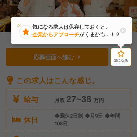
気になる求人は保存しておくと、
企業からアプローチ
がくるかも...！？
応募画面へ進む
気になる
気になる
この求人はこんな感じ。
給与
27~38
月収
万円
◆週休2日制 ◆月9日 ◆年間
休日
108日