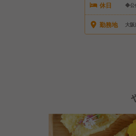
休日
◆公
り 
勤務地
大阪