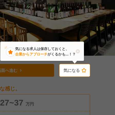
気になる求人は保存しておくと、
企業からアプローチ
がくるかも...！？
画面へ進む
気になる
気になる
な感じ。
27~37
万円