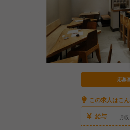
応募
この求人はこん
給与
月収