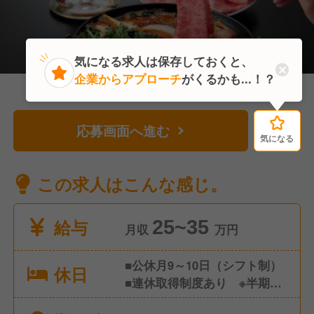
気になる求人は保存しておくと、
企業からアプローチ
がくるかも...！？
応募画面へ進む
気になる
気になる
この求人はこんな感じ。
給与
25~35
月収
万円
■公休月9～10日（シフト制）
休日
■連休取得制度あり ※半期に
1回、3～7連休取得 ■有給休暇