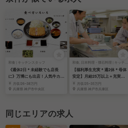
和食 | キッチンスタッフ
和食, 日本料理・懐石料理 | キッチンスタッフ
《週休2日＊未経験でも店長
【福利厚生充実＊週2休＊母体
に》万博にも出店！人気牛カツ
安定】月給25万以上＋充実の
専門店のスタッフ募集
福利厚生有
月収/26~38万円
月収/25~35万円
兵庫県 神戸市中央区
兵庫県 神戸市兵庫区
同じエリアの求人