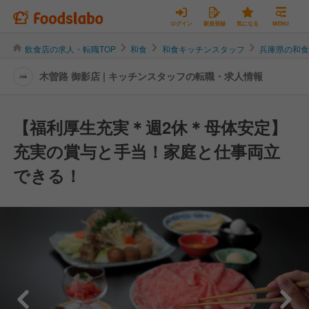
ログイン
新規登録
気になる
MENU
飲食店の求人・転職TOP
和食
和食キッチンスタッフ
兵庫県の和
木曽路 御影店 | キッチンスタッフの転職・求人情報
【福利厚生充実＊週2休＊母体安定】
充実の賞与と手当！家庭と仕事両立
できる！