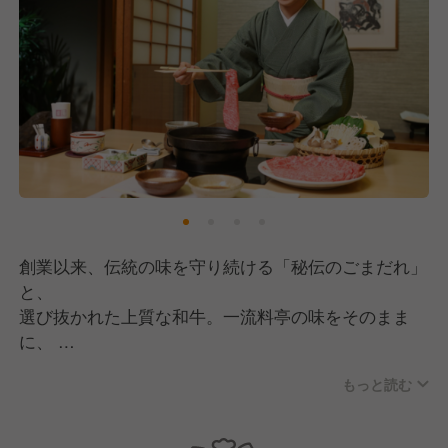
創業以来、伝統の味を守り続ける「秘伝のごまだれ」
と、
選び抜かれた上質な和牛。一流料亭の味をそのまま
に、
「木曽路のしゃぶしゃぶ」が広く愛される看板商品で
もっと読む
す。
また、しゃぶしゃぶだけでなく、お祝い・法事・集い
の席に