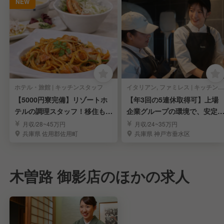
NEW
ホテル・旅館 | キッチンスタッフ
イタリアン, ファミレス | キッチンスタッフ
【5000円寮完備】リゾートホ
【年3回の5連休取得可】上場
テルの調理スタッフ！移住も大
企業グループの環境で、安定
歓迎！
たキャリアアップ！
月収/28~45万円
月収/24~35万円
兵庫県 佐用郡佐用町
兵庫県 神戸市垂水区
木曽路 御影店のほかの求人