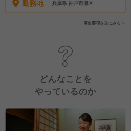
勤務地
■その他 特別休暇など ※年間
兵庫県 神戸市灘区
休日121日
募集要項を先にみる
どんなことを
やっているのか