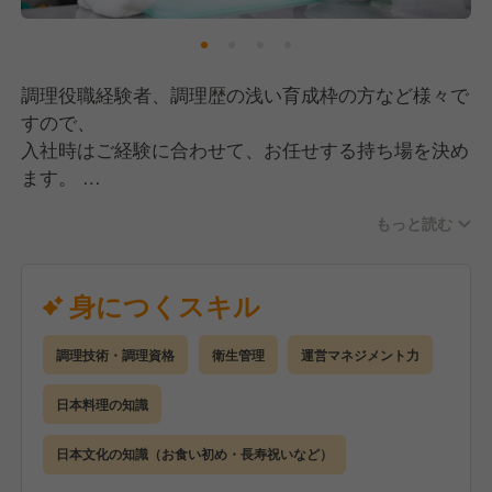
調理役職経験者、調理歴の浅い育成枠の方など様々で
すので、
入社時はご経験に合わせて、お任せする持ち場を決め
ます。
しゃぶしゃぶだけでなく、お造り・煮物・蒸物・揚
もっと読む
物・汁物
など、和食のあらゆる技術を活かして仕事が出来ま
す。
身につくスキル
役職者には、調理場のシフト作成や原価管理等の管理
業務も
調理技術・調理資格
衛生管理
運営マネジメント力
お任せいたします。
日本料理の知識
日本文化の知識（お食い初め・長寿祝いなど）