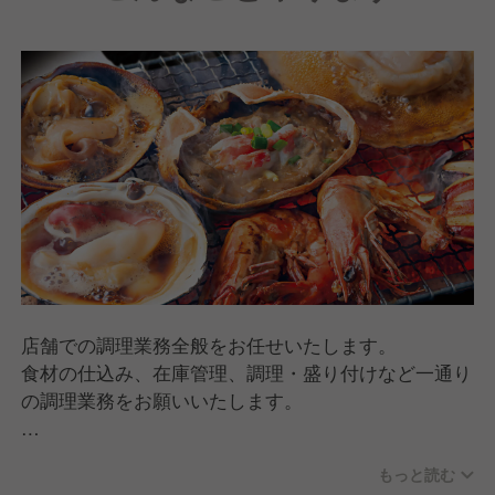
したい、複数店舗の統括マネージャーになりたい、新
鮮な食材を調達する仕入れ担当（バイヤー）になりた
い、スタッフ採用を人事部門でやってみたい。全てあ
りです。
スタッフ一人ひとりの個性を活かし、自分のミライを
自ら創り出すことが実現できるので、あなたらしい理
想の環境が見つかるはずです！
店舗での調理業務全般をお任せいたします。
食材の仕込み、在庫管理、調理・盛り付けなど一通り
の調理業務をお願いいたします。
創業時から手づくりにこだわり、オーダーをいただい
もっと読む
てから店舗で調理を行っています。