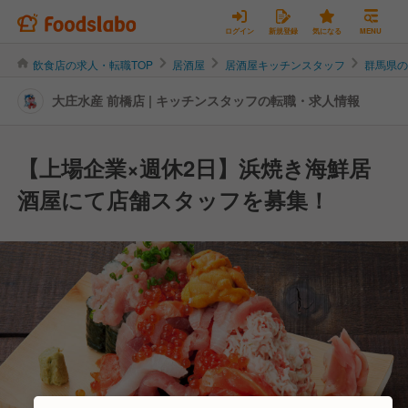
ログイン
新規登録
気になる
MENU
飲食店の求人・転職TOP
居酒屋
居酒屋キッチンスタッフ
群馬県
大庄水産 前橋店 | キッチンスタッフの転職・求人情報
【上場企業×週休2日】浜焼き海鮮居
酒屋にて店舗スタッフを募集！