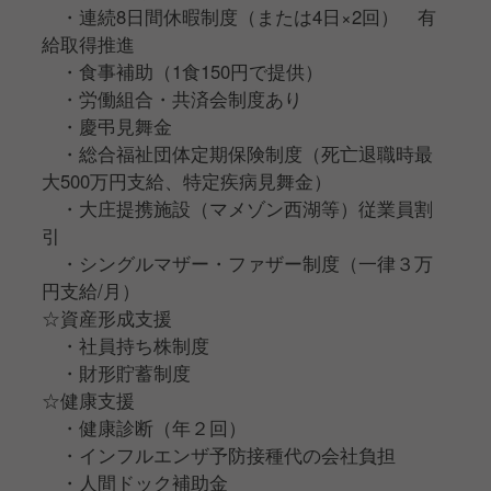
・連続8日間休暇制度（または4日×2回） 有
給取得推進
・食事補助（1食150円で提供）
・労働組合・共済会制度あり
・慶弔見舞金
・総合福祉団体定期保険制度（死亡退職時最
大500万円支給、特定疾病見舞金）
・大庄提携施設（マメゾン⻄湖等）従業員割
引
・シングルマザー・ファザー制度（一律３万
円支給/月）
☆資産形成支援
・社員持ち株制度
・財形貯蓄制度
☆健康支援
・健康診断（年２回）
・インフルエンザ予防接種代の会社負担
・人間ドック補助金