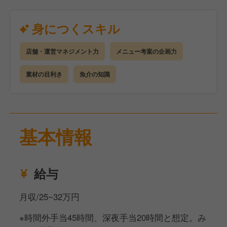
お客様が「また来たい」と思う料理の提供を
大庄の一員として、一緒に食を通じてお客様と従業員
身につくスキル
さんと共に喜んで頂ける
サービスの提供をしていきましょう。
店舗・運営マネジメント力
メニュー考案の企画力
素材の目利き
魚介の知識
基本情報
給与
月収/25~32万円
※時間外手当45時間、深夜手当20時間と想定。み