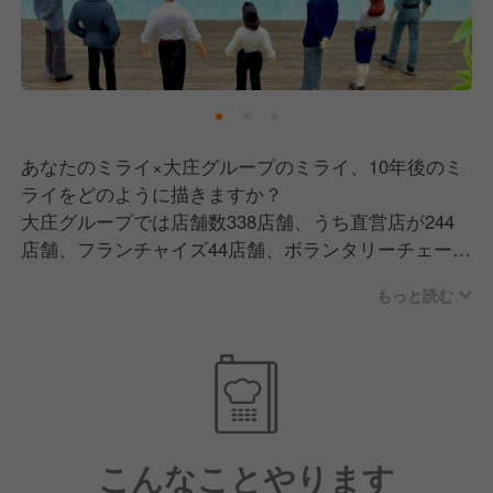
あなたのミライ×大庄グループのミライ、10年後のミ
ライをどのように描きますか？
大庄グループでは店舗数338店舗、うち直営店が244
店舗、フランチャイズ44店舗、ボランタリーチェーン
50店舗。かつ30を超える業態を運営しています。
もっと読む
企業規模が大きい当社ならではの強み！
入社後、店舗にて活躍の中で、
大きな店舗で仕事をしたい、反対にお客様ひとり一人
に自分で対応できる小型店舗で働きたい、魚業態から
肉業態も経験してみたい、店長になりたい、社員独立
こんなことやります
制度（≒ボランタリーチェーン制度）を利用して独立