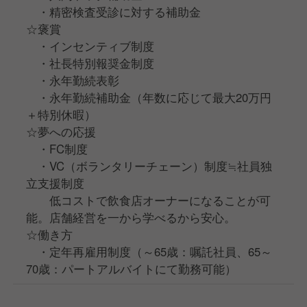
・精密検査受診に対する補助金
☆褒賞
・インセンティブ制度
・社⻑特別報奨金制度
・永年勤続表彰
・永年勤続補助金（年数に応じて最大20万円
＋特別休暇）
☆夢への応援
・FC制度
・VC（ボランタリーチェーン）制度≒社員独
立支援制度
低コストで飲食店オーナーになることが可
能。店舗経営を一から学べるから安心。
☆働き方
・定年再雇用制度（～65歳：嘱託社員、65～
70歳：パートアルバイトにて勤務可能）