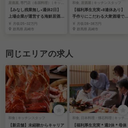
居酒屋, 専門店（各国料理） | キッチンスタッフ
和食, 居酒屋 | キッチンスタッフ
【みなし残業無し×週休2日】
【福利厚生充実×8連休あり】
上場企業が運営する海鮮居酒屋
手作りにこだわる大衆酒場で
でスタッフ募集
理人を募集
月収/25~32万円
月収/28~38万円
群馬県 高崎市
群馬県 高崎市
同じエリアの求人
和食 | キッチンスタッフ
和食, 日本料理・懐石料理 | キッチンスタッフ
【新店舗】未経験からキャリア
【福利厚生充実＊週2休＊母体