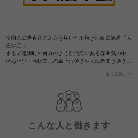
全国の漁港直送の魚介を用いた浜焼き海鮮居酒屋『大
庄水産 』。
まるで漁師町の番屋のような活気のある雰囲気の中、
活あわび・活帆立貝の卓上浜焼きや大海老開き焼きな
ど、活きの良い素材をふんだんに使用した料理を提
もっと読む
供。
その他にも、ぶっかけ寿司こぼれ盛りや新鮮刺身12点
盛りなど、鮮度抜群の食材を取り入れたオリジナルメ
ニューをお届けしています。
さらに、私たちの経営理念は"利他の心 三方良し"。
こんな人と働きます
お客様はもちろんのことお取引様・従業員様の三者が
幸せになれるような組織を目指しています。