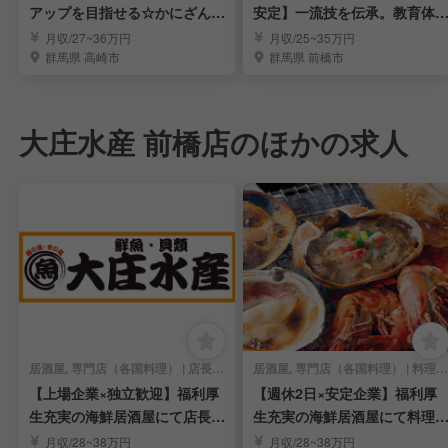
アップを目指せる☆かにざんま
安定】一流技を伝承。教育体
い☆スタッフ募集
万全で料理長目指す
月収/27~36万円
月収/25~35万円
群馬県 高崎市
群馬県 前橋市
大庄水産 前橋店のほかの求人
居酒屋, 専門店（各国料理） | 店長・店長候補
居酒屋, 専門店（各国料理） | 料理長・料理長候補
【上場企業×独立歓迎】福利厚
【週休2日×安定企業】福利厚
生充実の海鮮居酒屋にて店長候
生充実の海鮮居酒屋にて料理
補募集！
を募集✨
月収/28~38万円
月収/28~38万円