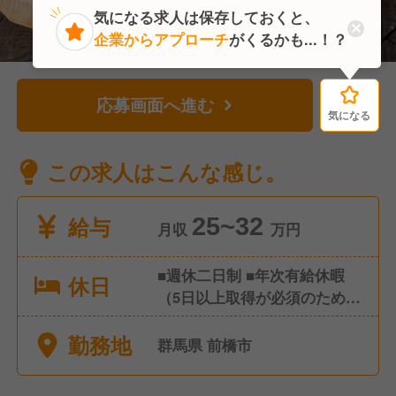
気になる求人は保存しておくと、
企業からアプローチ
がくるかも...！？
応募画面へ進む
気になる
気になる
この求人はこんな感じ。
給与
25~32
月収
万円
■週休二日制 ■年次有給休暇
休日
（5日以上取得が必須のため、
取りやすいです） ■夏季休暇
勤務地
■冬季休暇 ■慶弔休暇 ■8連休
群馬県 前橋市
制度（又は4連休2回） ■永年
勤続休暇 ■消滅年次有給積立