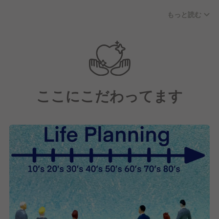
り、10代のアルバイト～50代のベテラン社員が在籍
もっと読む
しています。
私たちの経営理念は"利他の心 三方良し"。
お客様はもちろんのことお取引様・従業員様の三者が
幸せになれるような組織を目指しています。
お客様、従業員の皆様にとって「居⼼地の良い場
ここにこだわってます
所」、「気の置けない仲間とのコミュニケーショ
ン」、「親切への感動」となるよう、伸び伸び、明る
く、元気よく失敗を恐れずにチャレンジする職場づく
りをしています。