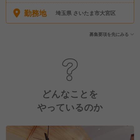
連休休暇あり（7連休以上推
勤務地
奨）※取得率90％以上 ■慶弔
埼玉県 さいたま市大宮区
休暇、産前産後休暇、育児休
暇、介護休暇、リフレッシュ
募集要項を先にみる
休暇
どんなことを
やっているのか