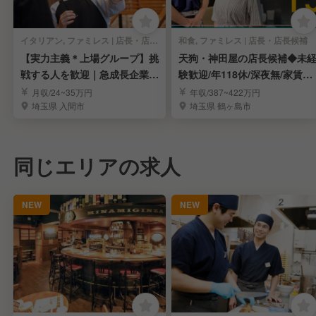
イタリアン, ファミレス | 店長・店長候補
和食, ファミレス | 店長・店長候補
【実力主義＊上場グループ】挑
天狗・神田屋の店長候補◆未
戦する人を歓迎｜急成長企業で
験歓迎/年118休/深夜無/家賃補
キャリアを実現
助半額/上場
月収/24~35万円
年収/387~422万円
埼玉県 入間市
埼玉県 鶴ヶ島市
同じエリアの求人
NEW
NEW