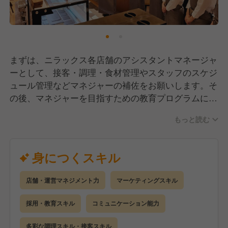
まずは、ニラックス各店舗のアシスタントマネージャ
ーとして、接客・調理・食材管理やスタッフのスケジ
ュール管理などマネジャーの補佐をお願いします。そ
の後、マネジャーを目指すための教育プログラムに沿
いながら、ポジションを上げていき、マネジャーを目
もっと読む
指していただきたいです。（未経験の方でも教育・研
修が充実しているので安心してキャリアップを目指せ
ます！）
身につくスキル
さらに将来は、複数店舗を管理するスーパーバイザー
や事業マネジャー
店舗・運営マネジメント力
マーケティングスキル
として活躍いただけることを期待しています！
採用・教育スキル
コミュニケーション能力
多彩な調理スキル・接客スキル