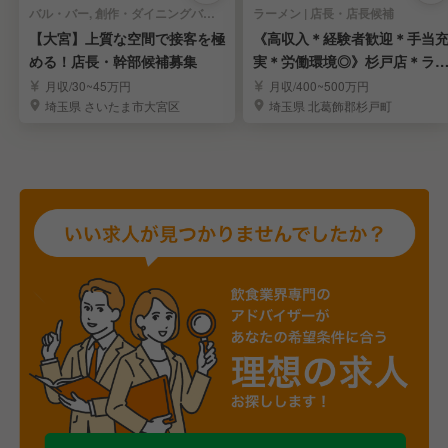
バル・バー, 創作・ダイニングバー | 店長・店長候補
ラーメン | 店長・店長候補
【大宮】上質な空間で接客を極
《高収入＊経験者歓迎＊手当
める！店長・幹部候補募集
実＊労働環境◎》杉戸店＊ラ
メンの店長候補募集
月収/30~45万円
月収/400~500万円
埼玉県 さいたま市大宮区
埼玉県 北葛飾郡杉戸町