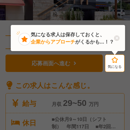
気になる求人は保存しておくと、
企業からアプローチ
がくるかも...！？
直近3人がこの求人を検討中
応募画面へ進む
気になる
気になる
この求人はこんな感じ。
給与
29~50
月収
万円
■公休月9～10日（シフト
休日
制） 年間117日 ■年2回の5