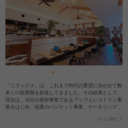
「ニラックス」は、これまで時代の要望に合わせて数
多くの新業態を創造してきました。その結果として、
現在は、当社の基幹事業であるブッフェレストラン事
業をはじめ、祖業のバンケット事業、ケータリング事
業、フードコート事業、職域食堂事業など、様々な事
もっと読む
業を展開しています。今回開発したテーブルレストラ
ン業態「イタリアンリゾート ペルティカ」は、北イ