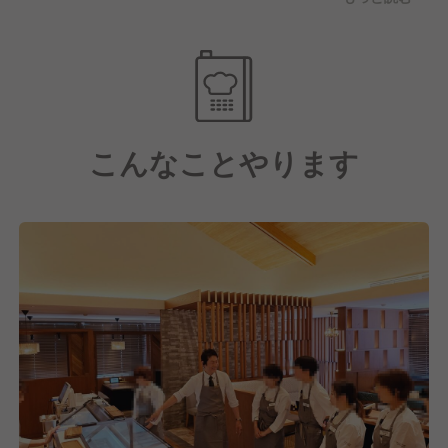
ばかり。そうしたスケールの大きい店をマネジメント
するだけでも、レベルが高く面白い仕事。それに加え
て、当社ではトップダウンではなく、現場が店づくり
をしていく方式をとっていますから、考えてアクショ
ンを起こすというスキルも身についていく。なかなか
他社では身につけられない、総合的な経営スキルが培
こんなことやります
えます！