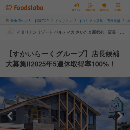
ログイン
新規登録
気になる
MENU
飲食店の求人・転職TOP
イタリアン
イタリアン店長・店長候補
イタリアンリゾート ペルティカ さいたま新都心 | 店長・店
長候補の転職・求人情報
【すかいらーくグループ】店長候補
大募集‼2025年5連休取得率100%！