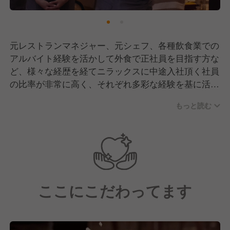
元レストランマネジャー、元シェフ、各種飲食業での
アルバイト経験を活かして外食で正社員を目指す方な
ど、様々な経歴を経てニラックスに中途入社頂く社員
の比率が非常に高く、それぞれ多彩な経験を基に活躍
いただいています。現在、10年後に200店舗を目指す
もっと読む
という高い目標に向かって進んでいるため、よりたく
さんの仲間が必要です。チャレンジングな環境で一緒
に未来を創造しましょう！
創業39年を経て、これまで多くの新規ブランドを開発
してきました。すべてが順調に進んだわけではありま
ここにこだわってます
せんが、決してあきらめずに地道な改善を続け、数多
くのブランドが多くのお客様からご愛顧いただくまで
に成長してきました。今後もよりよい新規ブランド開
発を継続するため、私たちが長年大切にしてきた弊社