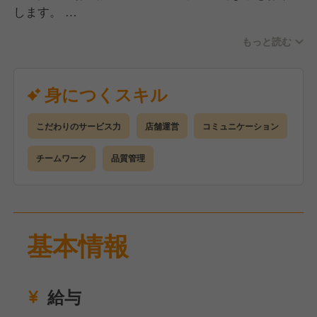
します。
もっと読む
特に接客の質にはこだわっており、上質なサービス力
を身につけられる環境！
未経験の方は、店舗スタッフとしても基礎から学ぶこ
身につくスキル
とができ、経験者の方は、今までのスキルを活かしな
がらさらにステップアップできます。
こだわりのサービス力
店舗運営
コミュニケーション
今後、さらなる安定基盤の強化のために、新しいメン
チームワーク
品質管理
バーを大募集中！
長期間腰を据えて働きたい方、お待ちしています！
基本情報
給与