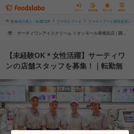
ログイン
新規登録
気になる
MENU
飲食店の求人・転職TOP
ファストフード
ファストフード調理見習い
サーティワンアイスクリーム イオンモール香椎浜店 | 調理
見習い・調理補助の転職・求人情報
【未経験OK＊女性活躍】サーティワ
ンの店舗スタッフを募集！｜転勤無