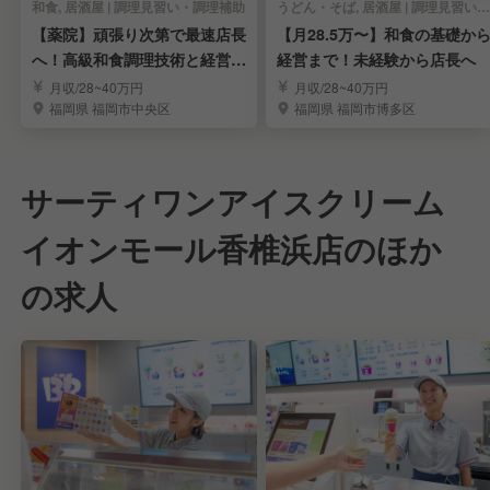
和食, 居酒屋 | 調理見習い・調理補助
うどん・そば, 居酒屋 | 調理見習い・調理補助
【薬院】頑張り次第で最速店長
【月28.5万〜】和食の基礎か
へ！高級和食調理技術と経営ス
経営まで！未経験から店長へ
キルを習得
月収/28~40万円
月収/28~40万円
福岡県 福岡市中央区
福岡県 福岡市博多区
サーティワンアイスクリーム
イオンモール香椎浜店のほか
の求人