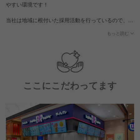
やすい環境です！
当社は地域に根付いた採用活動を行っているので、同
じエリアで共に働く仲間が集まっているのが特徴。
もっと読む
大型商業施設内に複数店舗が営業していることも多い
ので、店舗の垣根をこえた交流が盛んです。
スタッフ同士で飲み会やイベントなども開催し、近隣
で働く社員同士の絆が生まれる空間！
そのため、新しい仲間をウェルカムムードで迎えてい
ここにこだわってます
ます。
＼こんな方は大歓迎です！／
・コミュニケーションをとることが好きな方
・型にはまりたくない方
・仕事を通して夢を叶えたい方、自分の夢を見つけた
い方
・アイデアを活かして働きたい方