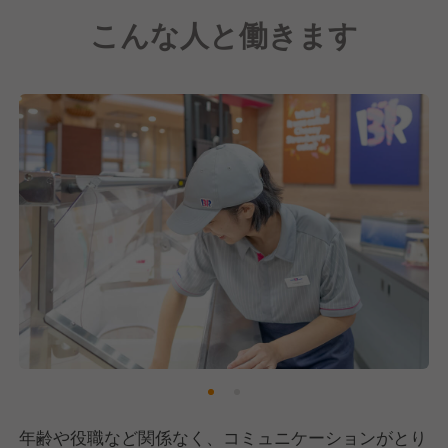
世界最大のアイスクリームチェーンのブランドです。
こんな人と働きます
現在は世界各国で直営・フランチャイズ含め7,600店
舗以上を展開しています。
日本では1974年に東京・目黒で第一号店をオープ
ン。現在、国内では1,200以上のサーティワンがあり
ます。
その中で私たち「株式会社イートスタイル」ではフラ
ンチャイズ店舗を全国に展開しています。
全国の「サーティワンアイスクリーム」から唯一選出
されるストア・オブ・ザ・イヤーに、当社の「都城
店」が輝いた実績も！
さらに、優良申告法人として2度の表彰を受けるな
ど、透明性の高い経営を実践してきました。
年齢や役職など関係なく、コミュニケーションがとり