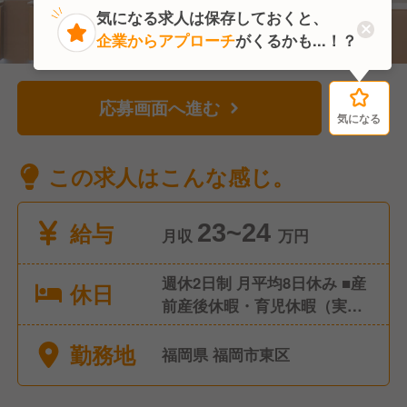
気になる求人は保存しておくと、
企業からアプローチ
がくるかも...！？
応募画面へ進む
気になる
気になる
この求人はこんな感じ。
給与
23~24
月収
万円
週休2日制 月平均8日休み ■産
休日
前産後休暇・育児休暇（実績
あり/女性の取得率・復帰率
勤務地
100％！） ■有給休暇（取得
福岡県 福岡市東区
率100％！） ■介護休暇 ■慶弔
休暇 ■特別休暇