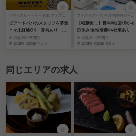
パティスリー・ケーキ屋, ファストフード | 調理見習い・調理補助
ファストフード, その他(料理ジャンル) | 調理見習い・調理補助
ビアードパパのスタッフを募集
【転勤無し】賞与年2回/月6~8
＊≪未経験OK・賞与あり・週
日休み/女性活躍中/社宅あり
休2日≫
月収/22~26万円
月収/21~26万円
福岡県 福岡市中央区
福岡県 福岡市博多区
同じエリアの求人