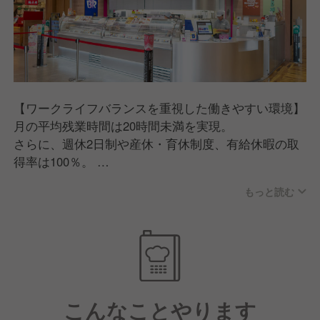
【ワークライフバランスを重視した働きやすい環境】
月の平均残業時間は20時間未満を実現。
さらに、週休2日制や産休・育休制度、有給休暇の取
得率は100％。
転勤もないので、「地元で働きたい」「腰を据えて長
もっと読む
期間働きたい」という方にはピッタリの職場です！
【あなたの努力次第でお給与はしっかりアップ！】
運営する各店舗の業績は好調！
今後さらに新しいポストが生まれやすいので、キャリ
アアップのチャンスが多いのが特徴です。
こんなことやります
賞与や昇給もあり、やりがいを感じながら自己成長で