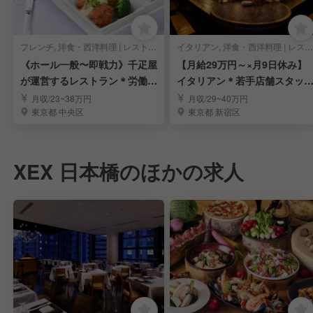
フレンチ, 洋食・西洋料理 | レストランサービス・ホールスタッフ
イタリアン, 洋食・西洋料理 | レストランサービス・ホールスタッフ
《ホール一般〜即戦力》千疋屋
【月給29万円～×月9日休み】
が運営するレストラン＊労働環
イタリアン＊若手店舗スタッ
境安定＊賞与年3回
募集
月収/23~38万円
月収/29~40万円
東京都 中央区
東京都 新宿区
XEX 日本橋のほかの求人