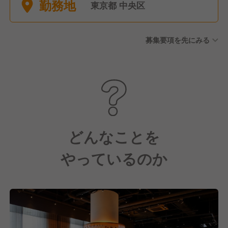
勤務地
聞きし考慮します ■選択休暇
東京都 中央区
（10日間） ■冬期休暇 ■有給
休暇 ■慶弔休暇 ■産休・育児
募集要項を先にみる
休暇（実績多数あり）
どんなことを
やっているのか