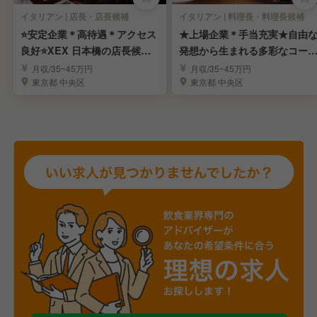
イタリアン | 店長・店長候補
イタリアン | 料理長・料理長候補
⭐️安定企業＊高待遇＊アクセス
★上場企業＊手当充実★自由
良好⭐️XEX 日本橋の店長候補
発想から生まれる多彩なコー
｜経験者優遇
ス！料理長候補を募集
月収/35~45万円
月収/35~45万円
東京都 中央区
東京都 中央区