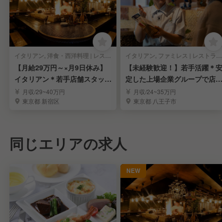
イタリアン, 洋食・西洋料理 | レストランサービス・ホールスタッフ
イタリアン, ファミレス | レストランサービス・ホールスタッフ
【月給29万円～×月9日休み】
【未経験歓迎！】若手活躍＊
イタリアン＊若手店舗スタッフ
定した上場企業グループで店
募集
を目指しませんか？
月収/29~40万円
月収/24~35万円
東京都 新宿区
東京都 八王子市
同じエリアの求人
NEW