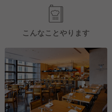
【求める人物像】
いう概念を超えたパワフルなライブサウンドと共に、
■お客様に特別な時間を提供することに喜びを感じる
お客様の特別な日を演出する。
方
それがXEX日本橋のサービススタッフに求められる役
お客様の記憶に残る1日を創り上げることが、私たち
割です。
の喜びです。
こんなことやります
ハイクラスなサービスに挑戦したい方を歓迎します！
ハイクラスな接客技術、カクテルの知識、ライブイベ
ントの演出スキル。本格的なレストランサービスを一
■チームワークを大切にできる方
から学べる環境が整っています！
イタリアン、BAR、ライブが融合したXEX日本橋だか
「最高のおもてなしを学びたい」「プロフェッショナ
らこそ、異なる専門性を持つスタッフ同士が協力し合
ルなサービススキルを身につけたい」という想いを持
うことが不可欠です。
つ方を歓迎します！
仲間と協力しながら、最高のお店を創り上げていける
方を求めています！
【上場企業の安定基盤と充実した待遇】
■プロフェッショナルとして成長したい方
運営元であるワイズテーブルコーポレーションは、東
「より高いレベルを目指したい」「本物の技術を学び
証スタンダード市場上場企業です。
たい」そんな向上心を持つ方に、より多くのチャンス
1987年の創業以来、30年以上にわたりレストラン事
が生まれます！
業を展開してきた安定した経営基盤があります。