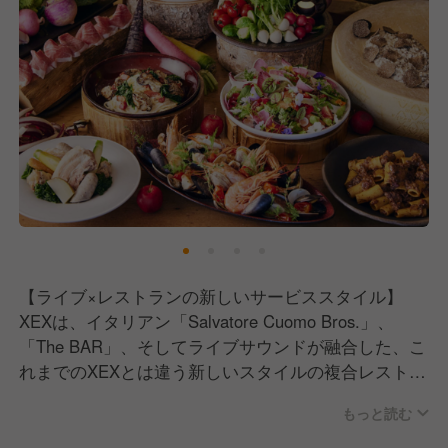
ます。
また、私たちは「目の前のお客様に最高の時間を過ご
していただくために、何ができるのか？」を常に考
え、現場の声を最大限にお店に反映させる環境が整っ
ています。
イタリアン、BAR、ライブという融合した業態だから
こそ、多彩なスキルを学び、成長できる機会がありま
す。
私たちは誠実に、まっすぐに、レストランビジネスに
取り組んできました。
【ライブ×レストランの新しいサービススタイル】
本物のおいしさをお客様にご提供するために、お客様
XEXは、イタリアン「Salvatore Cuomo Bros.」、
により喜んでいただくために、スタッフ一人ひとりが
「The BAR」、そしてライブサウンドが融合した、こ
レストランというものの可能性に真摯に向き合ってい
れまでのXEXとは違う新しいスタイルの複合レストラ
ます。
ンです。
もっと読む
ワンフロア約890㎡を独占した壮大な空間で、BGMと