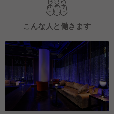
全61席の店内は、企業パーティーや大規模なイベン
ト、ビジネスや記念日など、幅広いシーンに対応して
います。
こんな人と働きます
もちろん「Salvatore Cuomo Bros.」の料理は、グラ
ンシェフ、サルヴァトーレ・クオモによるオリジナリ
ティ豊かなイタリアンです。
どこまでも自由な発想から生み出される多彩なコース
を提供しています。
2010年10月のオープン以来、おかげさまで多くのお
客様にご来店いただいております。
これからも本物のおいしさとホスピタリティ溢れるサ
ービス、上質な空間で、お客様に至高の時間を愉しん
でいただけるレストランを目指してまいります。
そこで現在は、一緒にXEX日本橋を盛り上げていただ
ける仲間を募集中です！