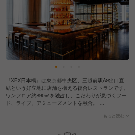
『XEX日本橋』は東京都中央区、三越前駅A9出口直
結という好立地に店舗を構える複合レストランです。
ワンフロア約890㎡を独占し、こだわりが息づくフー
ド、ライブ、アミューズメントを融合。
これまでのXEXとは違い、「The BAR」をメインにレ
もっと読む
イアウトし、BGMという概念を超えたパワフルなラ
イブサウンドで空間を包み込みます。