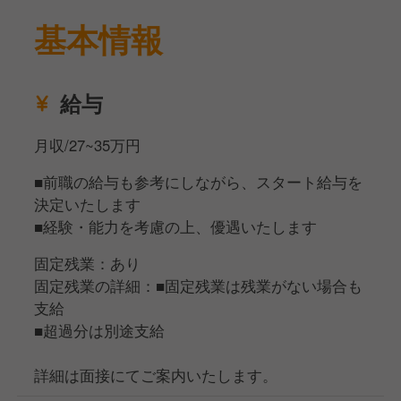
2026年も横浜・関内、京都での新規出店など、新た
★接客・サービス業務
なチャレンジが続いており、オープニングスタッフや
基本情報
お客様のご案内・席へのご誘導
新業態の立ち上げに参加するチャンスも豊富にありま
オーダー受付・料理・ドリンクの提供
す！
お会計対応・レジ業務
給与
テーブルセッティング・清掃業務
「本格的なサービススキルを身につけたい」「店長を
お客様からのお問い合わせ対応
目指したい」「レストランビジネスを学びたい」
月収/27~35万円
そんな想いを持つ方に、チャンスを掴める機会が豊富
★店舗運営サポート業務
に広がっています！
■前職の給与も参考にしながら、スタート給与を
開店・閉店準備作業
決定いたします
店内清掃・衛生管理
■経験・能力を考慮の上、優遇いたします
在庫管理・発注業務のサポート
新人スタッフの指導・教育（経験者の場合）
固定残業：あり
固定残業の詳細：■固定残業は残業がない場合も
支給
本格的なイタリアンレストランでの接客経験を積みた
■超過分は別途支給
い方、チームワークを大切にできる方、お客様に喜ん
でいただくことに喜びを感じる方を歓迎します！
詳細は面接にてご案内いたします。
安定した基盤を持ちながらも、まだまだ若く変化に富