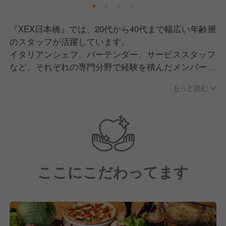
『XEX日本橋』では、20代から40代まで幅広い年齢層
のスタッフが活躍しています。
イタリアンシェフ、バーテンダー、サービススタッフ
など、それぞれの専門分野で経験を積んだメンバー
が、一つのチームとしてハイエンドなレストランづく
もっと読む
りに取り組んでいます。
当店の特徴は、ワンフロア約890㎡を独占した壮大な
空間で、「The BAR」をメインにレイアウトし、
BGMという概念を超えたパワフルなライブサウンド
で包み込む、これまでのXEXとは違う新しいスタイル
ここにこだわってます
です。
お客様の特別な日を演出するため、料理の説明はもち
ろん、おすすめのカクテル選び、ライブイベントの演
出まで、記憶に残る1日をお届けできるよう、一人ひ
とりがプロフェッショナルとして真摯に向き合ってい