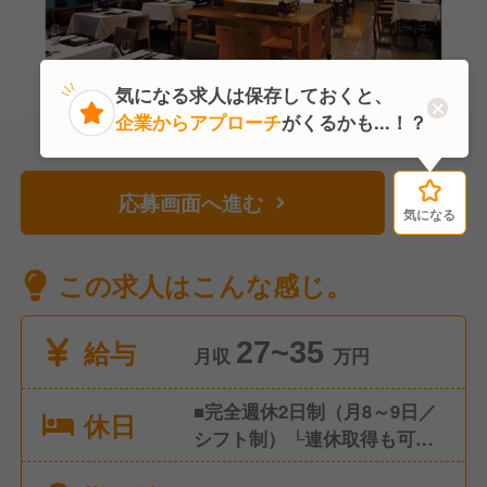
気になる求人は保存しておくと、
企業からアプローチ
がくるかも...！？
応募画面へ進む
気になる
気になる
この求人はこんな感じ。
給与
27~35
月収
万円
■完全週休2日制（月8～9日／
休日
シフト制） └連休取得も可能
です └約2週間前に希望休をお