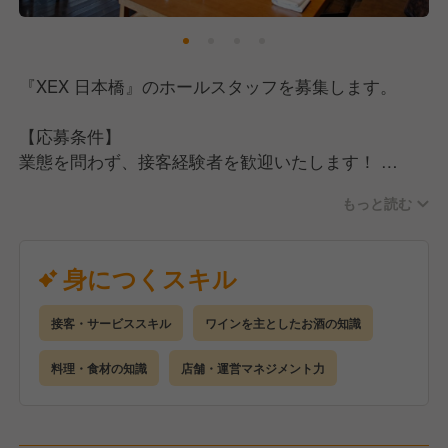
そして、休日は月8〜9日休み、残業時間もしっかりと
管理し、法令順守の勤務体制を整えています。
『XEX 日本橋』のホールスタッフを募集します。
飲食業の「やりがい」「楽しさ」と、上場企業の「安
定性」。両方を実現できる環境で、安心して働くこと
【応募条件】
ができます！
業態を問わず、接客経験者を歓迎いたします！
接客経験の浅い方も歓迎いたします！
もっと読む
【実力主義で目指せるキャリアアップ】
イタリアン、ビストロなど、洋食系の接客経験をお持
ワイズテーブルコーポレーションは完全実力主義で
ちの方を優遇
身につくスキル
す。
バー業態での接客経験者を優遇
能力があれば年齢・性別に関係なく仕事をお任せする
ため、モチベーションに繋がります！
接客・サービススキル
ワインを主としたお酒の知識
【仕事内容】
料理・食材の知識
店舗・運営マネジメント力
接客経験の浅い方でも、しっかりとしたサポート体制
ホールスタッフとして、店舗運営全般に参加していた
のもとでスキルを磨き、将来的には店長・マネージャ
だきます。
ーを目指すことも可能です。