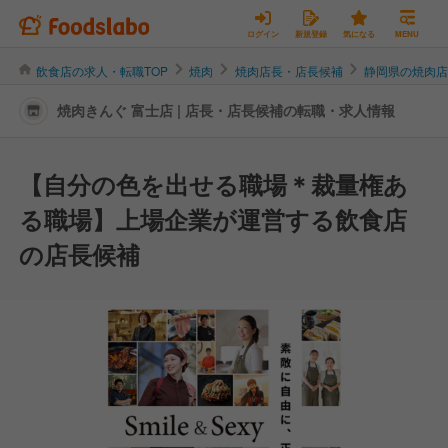
ログイン
新規登録
気になる
MENU
飲食店の求人・転職TOP
焼肉
焼肉店長・店長候補
静岡県の焼肉
焼肉きんぐ 富士店 | 店長・店長候補の転職・求人情報
【自分の色を出せる職場＊裁量権あ
る職場】上場企業が運営する飲食店
の店長候補