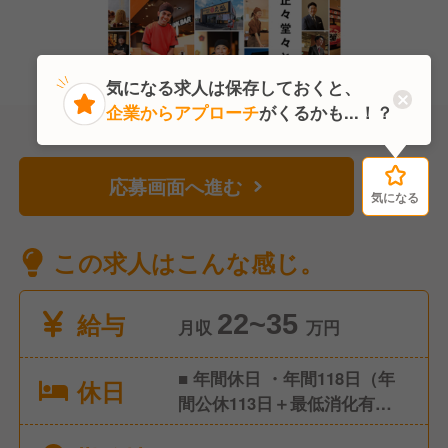
気になる求人は保存しておくと、
企業からアプローチ
がくるかも...！？
応募画面へ進む
気になる
気になる
この求人はこんな感じ。
給与
22~35
月収
万円
■ 年間休日 ・年間118日（年
休日
間公休113日＋最低消化有給5
日） ・1ヶ月9休制（※2月のみ