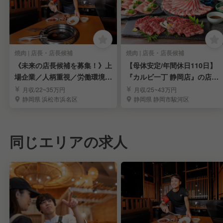
焼肉 | 店長・店長候補
焼肉 | 店長・店長候補
《未来の店長候補を募集！》上
【母体安定/年間休日110日】
場企業／人柄重視／労働環境安
『カルビ一丁 静岡店』の店長
定／福利厚生充実
候補を募集！
月収/22~35万円
月収/25~43万円
静岡県 浜松市浜名区
静岡県 静岡市駿河区
同じエリアの求人