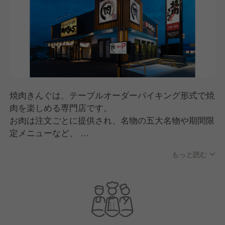
焼肉きんぐは、テーブルオーダーバイキング形式で焼
肉を楽しめる専門店です。
お肉は注文ごとに提供され、名物の五大名物や期間限
定メニューなど、
何度来ても楽しめる商品開発が特長。
もっと読む
スタッフが焼き方をサポートする「焼肉ポリス」な
ど、
人のあたたかさを感じる接客で、家族連れから幅広い
世代に親しまれています。