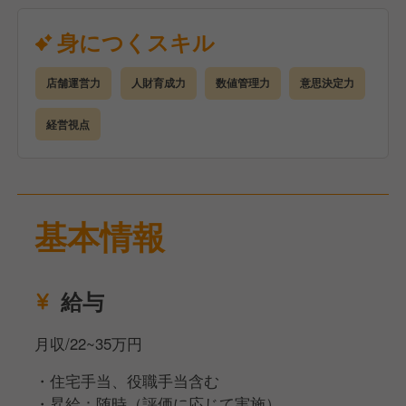
管理）
アルバイト・社員の育成、チームづくり
身につくスキル
シフト作成、人員配置、人件費コントロール
売上・原価・利益など数値管理
店舗運営力
人財育成力
数値管理力
意思決定力
発注・在庫・衛生・品質管理
サービス改善・業務改善の企画と実行
経営視点
焼肉きんぐでは、
店長＝経営者（プレジデント）という考え方のもと、
裁量を持ってお店を動かす経験ができます。
基本情報
決められた運営をこなすだけでなく、自分の色を出し
た店舗づくりに挑戦できる環境です。
※適性により、他ブランド・他店舗への配属となる場
給与
合があります。
月収/22~35万円
・住宅手当、役職手当含む
・昇給：随時（評価に応じて実施）