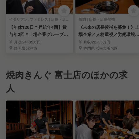
イタリアン, ファミレス | 店長・店長候補
焼肉 | 店長・店長候補
【年休120日＊昇給年4回】賞
《未来の店長候補を募集！》
与年2回＊上場企業グループで
場企業／人柄重視／労働環境
店長を募集
定／福利厚生充実
月収/24~35万円
月収/22~35万円
静岡県 沼津市
静岡県 浜松市浜名区
焼肉きんぐ 富士店のほかの求
人