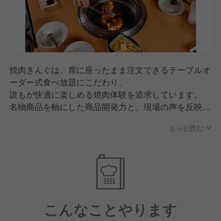
焼肉きんぐは、席に座ったまま注文できるテーブルオ
ーダー式食べ放題にこだわり、
誰もが快適に楽しめる焼肉体験を追求しています。
名物商品を軸にした商品開発力と、現場の声を反映す
るスピード感が強み。
もっと読む
品質・価格・サービスのバランスが高く評価され、
家族連れを中心に幅広い世代から支持されるブランド
へと成長しています。
こんなことやります