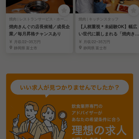
焼肉 | レストランサービス・ホールスタッフ
焼肉 | キッチンスタッフ
焼肉きんぐの店長候補／成長企
【人柄重視＊未経験OK】幅広
業／毎月昇格チャンスあり
い世代に親しまれる「焼肉き
ぐ」店長候補を募集
月収/22~35万円
月収/22~35万円
静岡県 富士市
静岡県 富士市