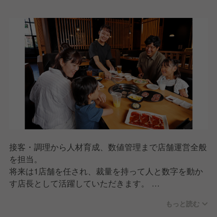
接客・調理から人材育成、数値管理まで店舗運営全般
を担当。
将来は1店舗を任され、裁量を持って人と数字を動か
す店長として活躍していただきます。
▼仕事内容
もっと読む
ホール・キッチン業務（接客・調理・オペレーション