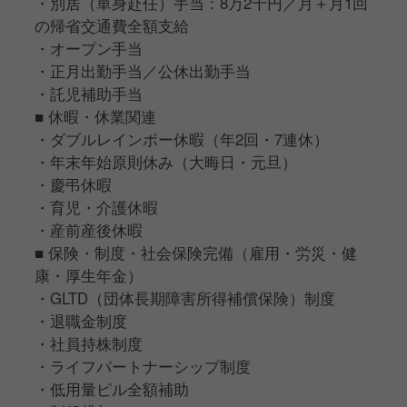
・別居（単身赴任）手当：8万2千円／月＋月1回
の帰省交通費全額支給
・オープン手当
・正月出勤手当／公休出勤手当
・託児補助手当
■ 休暇・休業関連
・ダブルレインボー休暇（年2回・7連休）
・年末年始原則休み（大晦日・元旦）
・慶弔休暇
・育児・介護休暇
・産前産後休暇
■ 保険・制度・社会保険完備（雇用・労災・健
康・厚生年金）
・GLTD（団体長期障害所得補償保険）制度
・退職金制度
・社員持株制度
・ライフパートナーシップ制度
・低用量ピル全額補助