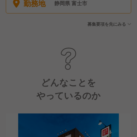
勤務地
8休） ・大晦日元旦は原則全
静岡県 富士市
店休業
募集要項を先にみる
どんなことを
やっているのか