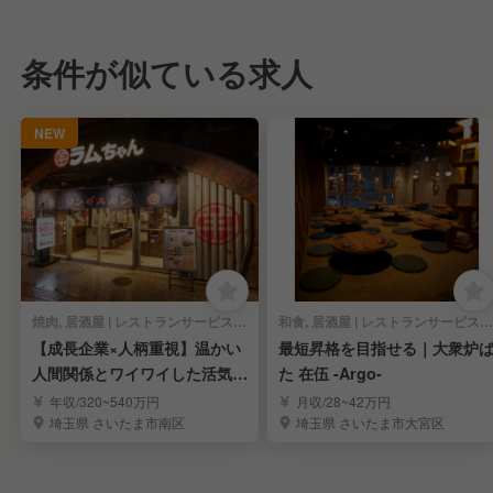
条件が似ている求人
NEW
焼肉, 居酒屋 | レストランサービス・ホールスタッフ
和食, 居酒屋 | レストランサービス・ホールスタッフ
【成長企業×人柄重視】温かい
最短昇格を目指せる｜大衆炉
人間関係とワイワイした活気が
た 在伍 -Argo-
自慢の職場！
年収/320~540万円
月収/28~42万円
埼玉県 さいたま市南区
埼玉県 さいたま市大宮区