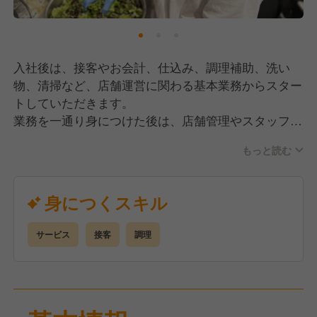
入社後は、接客やお会計、仕込み、調理補助、洗い
物、清掃など、店舗運営に関わる基本業務からスター
トしていただきます。
業務を一通り身につけた後は、店舗管理やスタッフ教
育にも段階的に携わっていただき、店づくりの中心メ
もっと読む
ンバーとして活躍していただきます。
【キャリアアップしやすい環境】
身につくスキル
現在、事業拡大の真っ只中で、毎年＋2店舗のペース
で新規出店を進めています。
サービス
接客
調理
そのため、店長や責任者への昇格チャンスが多く、成
果を出した社員には年次に関係なく役職をお任せして
います！
役職に応じて、給与も着実に上がっていく仕組みで
す。