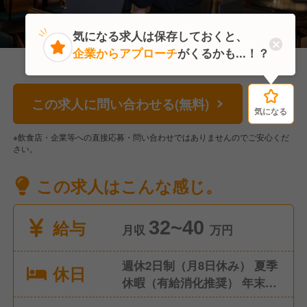
気になる求人は保存しておくと、
企業からアプローチ
がくるかも...！？
この求人に問い合わせる(無料)
気になる
気になる
※飲食店・企業等への直接応募・問い合わせではありませんのでご安心くだ
さい。
この求人はこんな感じ。
給与
32~40
月収
万円
週休2日制（月8日休み） 夏季
休日
休暇（有給消化推奨） 年末年
始休暇（有給消化推奨） GW