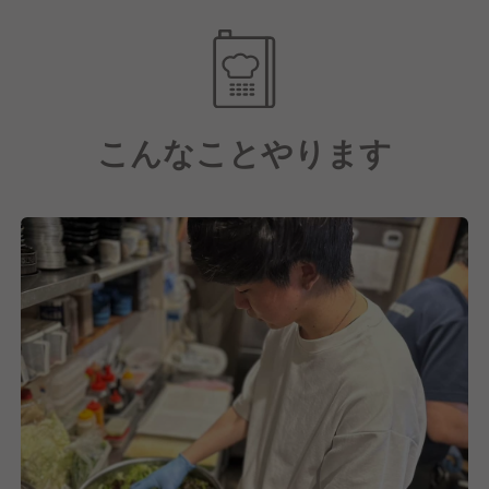
現在は東京都内を中心に一都三県で店舗展開していま
す。
私たちが目指しているのは、「ただ美味しいだけでな
く、毎日でも気軽に通っていただけるお店」。
こんなことやります
その想いから生まれたのが、ビール199円、焼鳥46円
～というサービス価格です。
高品質で低価格なお料理を、スタッフ一人ひとりの心
配りとともに、心ゆくまで楽しんでいただくために。
私たちは常に、お客様目線での「良いもの」を追求し
続けています。