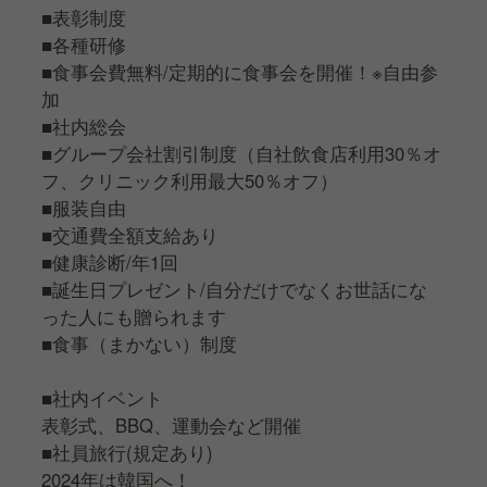
■表彰制度
■各種研修
■食事会費無料/定期的に食事会を開催！※自由参
加
■社内総会
■グループ会社割引制度（自社飲食店利用30％オ
フ、クリニック利用最大50％オフ）
■服装自由
■交通費全額支給あり
■健康診断/年1回
■誕生日プレゼント/自分だけでなくお世話にな
った人にも贈られます
■食事（まかない）制度
■社内イベント
表彰式、BBQ、運動会など開催
■社員旅行(規定あり)
2024年は韓国へ！