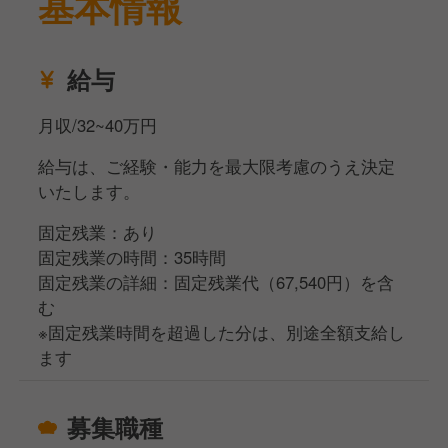
基本情報
【きちんと整えられた評価制度】
毎週の上司との面談と、数値化された評価シートをも
給与
とに評価を行っています。
頑張りや成果が正当に評価されるため、キャリアアッ
月収/32~40万円
プと給与アップを同時に目指せる環境です。
給与は、ご経験・能力を最大限考慮のうえ決定
いたします。
【社員とアルバイトの関係性が良い職場】
社員とアルバイトの距離が近く、立場に関係なく協力
固定残業：あり
し合える風土があります。
固定残業の時間：35時間
実際に、アルバイトから店長へステップアップした実
固定残業の詳細：固定残業代（67,540円）を含
績もあり、前向きに挑戦できる雰囲気が職場全体に根
む
付いています。
※固定残業時間を超過した分は、別途全額支給し
ます
【店舗づくりに深く関われる】
各店舗に大きな裁量があるため、社員のアイデアが店
募集職種
舗づくりに反映されやすい環境です。
これまでにも、「肉の日」「縁日」といったイベント