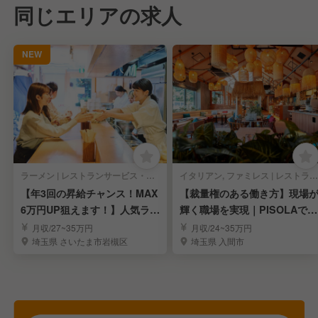
同じエリアの求人
NEW
ラーメン | レストランサービス・ホールスタッフ
イタリアン, ファミレス | レストランサービス・ホールスタッフ
【年3回の昇給チャンス！MAX
【裁量権のある働き方】現場
6万円UP狙えます！】人気ラー
輝く職場を実現｜PISOLAで店
メンの社員募集
長候補募集
月収/27~35万円
月収/24~35万円
埼玉県 さいたま市岩槻区
埼玉県 入間市