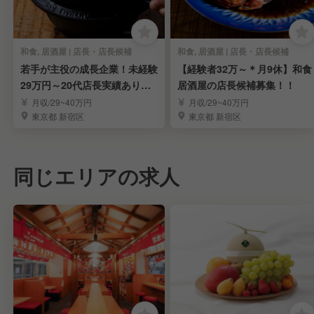
和食, 居酒屋 | 店長・店長候補
和食, 居酒屋 | 店長・店長候補
若手が主役の成長企業！未経験
【経験者32万～＊月9休】和食
29万円～20代店長実績あり◎
居酒屋の店長候補募集！！
店長候補募集
月収/29~40万円
月収/29~40万円
東京都 新宿区
東京都 新宿区
同じエリアの求人