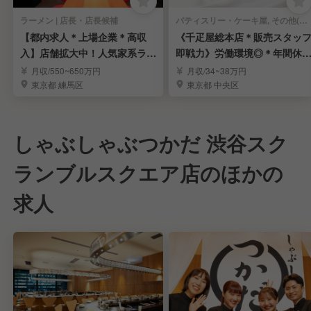
ラーメン | 店長・店長候補
パティスリー・ケーキ屋, その他(料理ジャンル) | 店長・店長候補
【都内求人＊上場企業＊高収
《千疋屋総本店＊販売スタッ
入】店舗拡大中！人気家系ラー
即戦力》労働環境◎＊年間休1
メン「町田商店」
15日＊賞与年3回
月収/550~650万円
月収/34~38万円
東京都 練馬区
東京都 中央区
しゃぶしゃぶつかだ 渋谷スク
ランブルスクエア店のほかの
求人