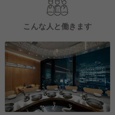
カウンター席とテーブル席を配置し、昼は気軽に、夜
は大人の雰囲気の中で渋谷の景色を一望しながらお食
事をお楽しみいただけます。
こんな人と働きます
提供するメニューは、プロの目利きが厳選した黒毛和
牛や神戸ビーフなどの国産和牛と、有名銘柄のブラン
ド豚、秋田県の契約農家から直送される野菜など、こ
だわりの食材を使った"一人ひと鍋"スタイルのしゃぶ
しゃぶです。
「ザラメ焼きすき」や「鰹出汁しゃぶしゃぶ」で楽し
んでいただき、最後は旨味が凝縮した出汁で味わうラ
ーメンで〆るのが人気となっています。
2019年11月のオープン以来、駅直結の好立地と上質
な素材で、おかげさまで連日多くのお客様で賑わう人
気店となりました。
お客様の層は、友人・家族・同僚・恋人と、年齢を問
わず多くの方で賑わっています。
特にインバウンドのお客様も増えており、中国版食べ