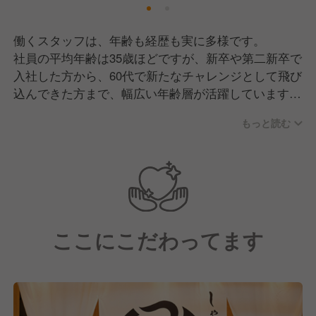
ログ「大衆点評」では"日本のレストラン百選"に選出
されるなど、海外からの評価も高いお店です。
働くスタッフは、年齢も経歴も実に多様です。
社員の平均年齢は35歳ほどですが、新卒や第二新卒で
これからもゲストに特別な体験を届けていき、忙しい
入社した方から、60代で新たなチャレンジとして飛び
現代人のための心安らぐ休息の場を提供し続けていき
込んできた方まで、幅広い年齢層が活躍しています。
ます。
そこで現在は、さらなるサービス向上と事業拡大に向
もっと読む
また、ありがたいことに長く働き続けているスタッフ
けた戦力強化のため、一緒にお店を盛り上げていただ
が多いのも特徴の一つです。
ける新しい仲間を募集中です！
在籍10年以上の方も珍しくなく、中には一度他社に転
職してから「やっぱりここで働きたい」と戻ってくる
方もいらっしゃいます。
それだけ、この仕事にやりがいと誇りを持ってくれて
ここにこだわってます
いるのかなと思っています。
【求める人物像】
しゃぶしゃぶつかだで活躍しているスタッフに共通し