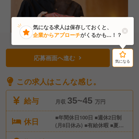
気になる求人は保存しておくと、
企業からアプローチ
がくるかも...！？
応募画面へ進む
気になる
気になる
この求人はこんな感じ。
給与
35~45
月収
万円
■年間休日100日 ■週休2日制
休日
(月8日休み) ■有給休暇 ■夏季
休暇 ■冬季休暇 ■GW休暇 ■慶