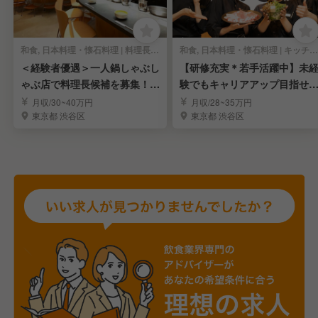
和食, 日本料理・懐石料理 | 料理長・料理長候補
和食, 日本料理・懐石料理 | キッチンスタッフ
＜経験者優遇＞一人鍋しゃぶし
【研修充実＊若手活躍中】未
ゃぶ店で料理長候補を募集！｜
験でもキャリアアップ目指せ
渋谷＊転居なし
環境！｜転居なし
月収/30~40万円
月収/28~35万円
東京都 渋谷区
東京都 渋谷区