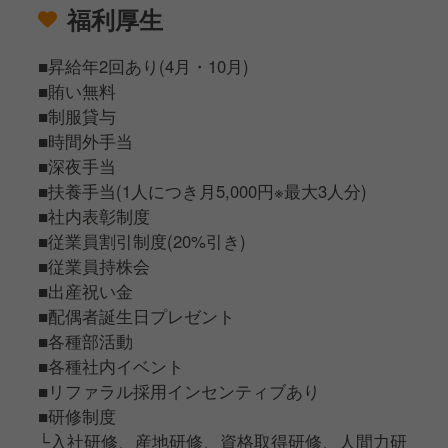
福利厚生
■昇給年2回あり(4月・10月)
■賄い無料
■制服貸与
■時間外手当
■深夜手当
■扶養手当(1人につき月5,000円※最大3人分)
■社内表彰制度
■従業員割引制度(20%引き)
■従業員持株会
■出産祝い金
■配偶者誕生日プレゼント
■各種部活動
■各種社内イベント
■リファラル採用インセンティブあり
■研修制度
└入社研修、産地研修、資格取得研修、人間力研