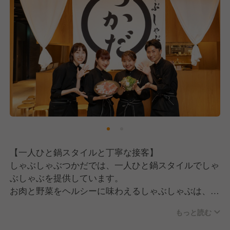
ているのは、明るく前向きな姿勢です。
「食が好き」「人が好き」という想いを持った仲間が
集まっています。
そして、私たちが特に大切にしているのは、次の3つ
です。
■コミュニケーション能力
お客様はもちろん、生産者の方々やスタッフ同士、
様々な人と関わりながら仕事を進めていくため、人と
話すことが好きな方に向いています。
特にインバウンドのお客様も多く、語学スキルを活か
【一人ひと鍋スタイルと丁寧な接客】
せる・磨ける環境です。
しゃぶしゃぶつかだでは、一人ひと鍋スタイルでしゃ
ぶしゃぶを提供しています。
■ミッションへの共感
お肉と野菜をヘルシーに味わえるしゃぶしゃぶは、忙
厳選された食材を大切にし、ゲストの特別な時間を演
しく働く現代人にとって、心と体を満たす最適な料
出したいという想いに共感してくれる方を歓迎してい
もっと読む
理。
ます。
仕事や勉強、子育てに追われる日々の中で、ほっと一