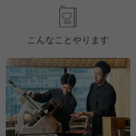
「丁寧なサービスを提供したい」「お客様に心から満
息つける休息の場を提供したいという想いから生まれ
足してもらいたい」そんな想いを持っている方には、
たスタイルです。
きっと働きがいを感じていただけるはずです。
接客においても、単に料理を運ぶだけではなく、お客
■チャレンジ精神
こんなことやります
様の目の前で調理をサポートする場面があります。
安定よりもチャレンジを楽しめる方、キャリアをどん
丁寧なサービスを通じて、ゲストの特別な時間を演出
どん上げていきたい方は、当社で高く評価されます。
できるのがこのブランドの特徴です。
成長する会社の中で、自分自身も大きく成長したいと
いう前向きな想いを持った方のご応募を、心よりお待
だからこそ店長とは、単なる店舗管理や料理を運ぶの
ちしております。
ではなく、厳選された食材を大切にし、丁寧なサービ
スを通じてゲストの特別な時間を演出することが、大
きな役割だと考えます。
忙しい現代人のための心安らぐ休息の場として、チー
ム全体で「ゲストの特別な時間を演出する店づくり」
を目指してまいります。
【豊富なキャリアの選択肢とチャンスがあります！】