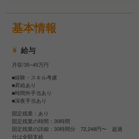
ェンジが可能です。
幅広い事業展開をしているからこそ、転職することな
また、慣れてきた方には、食材の仕入れ・在庫管理、
く多様な経験を積むことができ、一人ひとりが自分ら
アルバイトスタッフの教育・採用、スタッフマネジメ
基本情報
しい成長を描いていけます。
ント、売上管理、販促企画など、店舗運営に関わる業
務もお任せしていきます。
全業務において、先輩スタッフがしっかりフォロー・
給与
サポートしていきますので、ご安心ください。
月収/35~45万円
【キャリアについて】
■経験・スキル考慮
当店だからこそ、単なる店舗管理だけでなく、ゲスト
■昇給あり
の特別な時間を演出する楽しさも感じながら、マネジ
■時間外手当あり
メント力を磨いていけます。
■深夜手当あり
また、習得スピードにより異なりますが、適性やご希
望に応じて店長になるためのキャリアプランをご用意
固定残業：あり
しています。
固定残業の時間：30時間
充実した研修制度に沿って、段階的にステップアップ
固定残業の詳細：30時間分 72,248円〜 超過
できる環境です。
分は全額支給