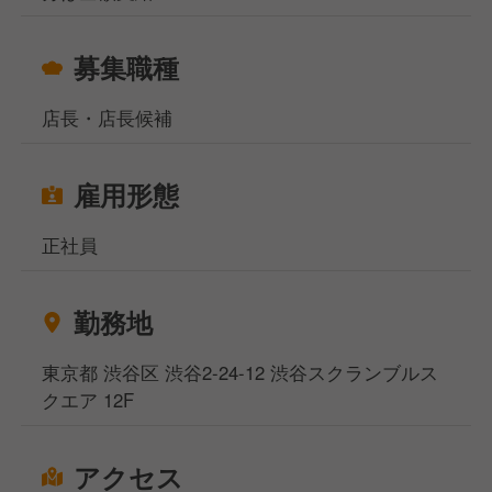
地域に愛されるお店の成長を、一緒に支えていきませ
募集職種
んか？
あなたの経験とやる気で、しゃぶしゃぶつかだをさら
店長・店長候補
に成長させていただける方をお待ちしています！
雇用形態
正社員
勤務地
東京都 渋谷区 渋谷2-24-12 渋谷スクランブルス
クエア 12F
アクセス