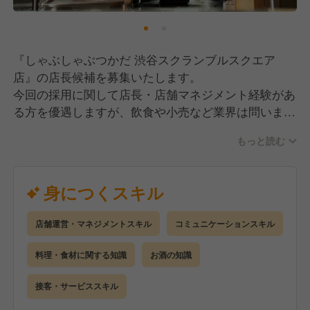
当店を運営する「株式会社エー・ピーホールディング
ス」では現在45ブランド・17事業を展開中です。
さらに2030年までには、新しいブランドも立ち上げ
『しゃぶしゃぶつかだ 渋谷スクランブルスクエア
ていきながら30事業まで増やしていく予定なので、キ
店』の店長候補を募集いたします。
ャリアアップのチャンスもしっかりあります！
今回の採用に関して店長・店舗マネジメント経験があ
る方を優遇しますが、飲食や小売など業界は問いませ
その中で私たちは事業の責任者を担っていただける方
ん。第二新卒の方やブランクがある方も歓迎いたしま
を積極的に求めており、早期に事業経営に参画できま
もっと読む
す！
す。
「いつか自分のお店を持ちたい」「経営に携わりた
【仕事内容】
身につくスキル
い」という想いをお持ちの方にとっては最高の環境と
店長候補として、まずは接客サービス全般を経験に合
いえるでしょう。
わせてお任せいたします。
店舗運営・マネジメントスキル
コミュニケーションスキル
オーダーテイク、お料理・ドリンク類のご提供、お会
また、当社のキャリアは、縦だけでなく横にも広がる
計はもちろん、一人ひと鍋スタイルでお客様の目の前
料理・食材に関する知識
お酒の知識
「スプレッド式」となっています。
で調理をサポートする場面もあります。
店長として腕を磨く道はもちろん、社内独立、商品開
丁寧なサービスを通じて、ゲストの特別な時間を演出
接客・サービススキル
発、マーケティング、本部職など、様々なキャリアチ
する接客をおこなっていきます。