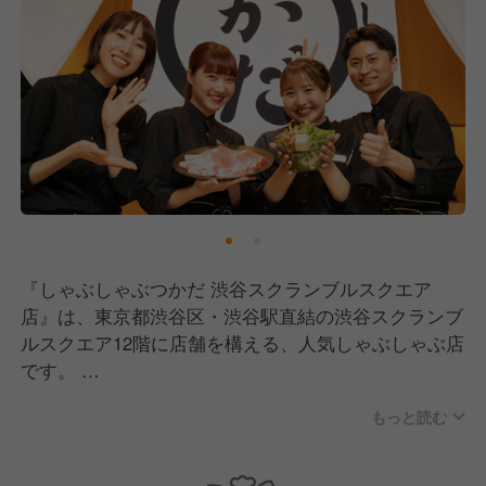
『しゃぶしゃぶつかだ 渋谷スクランブルスクエア
店』は、東京都渋谷区・渋谷駅直結の渋谷スクランブ
ルスクエア12階に店舗を構える、人気しゃぶしゃぶ店
です。
もっと読む
クリエイティブディレクターの佐藤可士和氏がデザイ
ンし、シンプルな構成ながら遊び心を織り交ぜた木の
温もりを感じさせる店内は全60席。