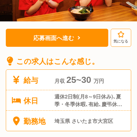
応募画面へ進む
気になる
この求人はこんな感じ。
給与
25~30
月収
万円
週休2日制(月8～9日休み)､夏
休日
季・冬季休暇､有給､慶弔休暇
等
勤務地
埼玉県 さいたま市大宮区