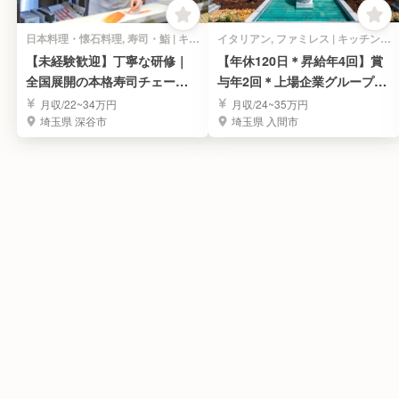
日本料理・懐石料理, 寿司・鮨 | キッチンスタッフ
イタリアン, ファミレス | キッチンスタッフ
【未経験歓迎】丁寧な研修｜
【年休120日＊昇給年4回】賞
全国展開の本格寿司チェーン
与年2回＊上場企業グループで
で寿司職人を目指す！
料理長を募集
月収/22~34万円
月収/24~35万円
埼玉県 深谷市
埼玉県 入間市
壱角家 大宮南銀座通店のほか
応募画面へ進む
気になる
の求人