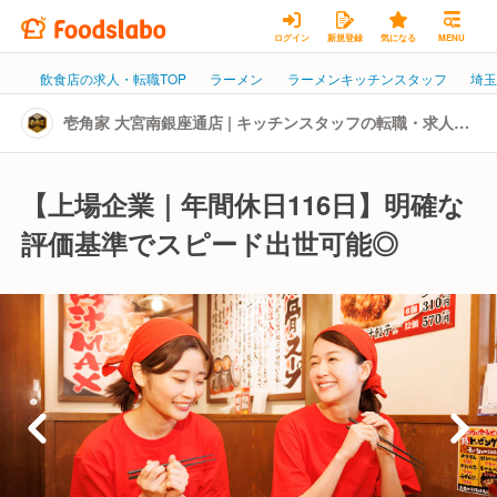
ログイン
新規登録
気になる
MENU
飲食店の求人・転職TOP
ラーメン
ラーメンキッチンスタッフ
埼
壱角家 大宮南銀座通店 | キッチンスタッフの転職・求人情
報
【上場企業｜年間休日116日】明確な
評価基準でスピード出世可能◎