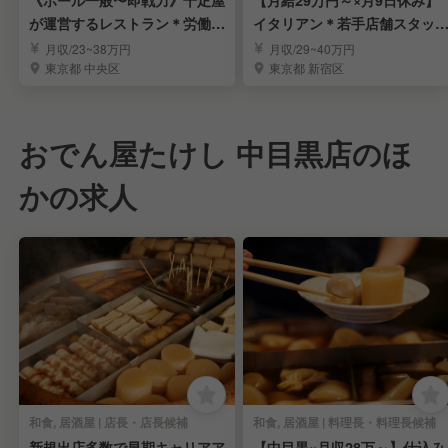
《ホール一般〜即戦力》千疋屋
【月給29万円～×月9日休み】
が運営するレストラン＊労働環
イタリアン＊若手店舗スタッ
境安定＊賞与年3回
募集
月収/23~38万円
月収/29~40万円
東京都 中央区
東京都 新宿区
おでん屋たけし 中目黒店のほ
かの求人
和食, 居酒屋 | 店長・店長候補
和食, 居酒屋 | 料理長・料理長候補
新規出店多数で早期キャリアア
【中目黒×月収28万～】仕込み