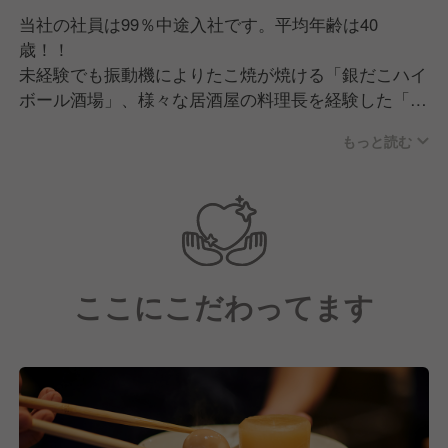
当社の社員は99％中途入社です。平均年齢は40
歳！！
未経験でも振動機によりたこ焼が焼ける「銀だこハイ
ボール酒場」、様々な居酒屋の料理長を経験した「お
でん屋たけし」、約60年の伝統を継承する「もつやき
もっと読む
処」「日本再生酒場」など色々な経験者が在籍！色々
な業態を持っているからこそ。希望者は業態の超えた
社内異動も可能！！
ここにこだわってます