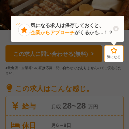
気になる求人は保存しておくと、
企業からアプローチ
がくるかも...！？
この求人に問い合わせる(無料)
気になる
気になる
※飲食店・企業等への直接応募・問い合わせではありませんのでご安心くだ
さい。
この求人はこんな感じ。
給与
28~28
月収
万円
休日
月6～8日