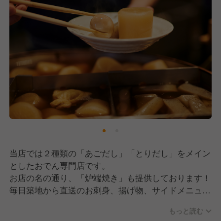
当店では２種類の「あごだし」「とりだし」をメイン
としたおでん専門店です。
お店の名の通り、「炉端焼き」も提供しております！
毎日築地から直送のお刺身、揚げ物、サイドメニュー
なども充実！！
もっと読む
2023・2024年は5店舗を出店し、2025年も5店舗以上