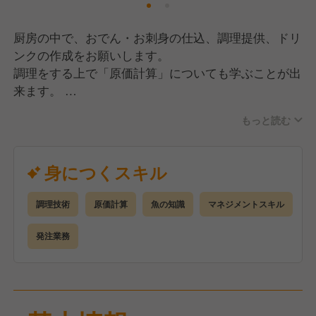
厨房の中で、おでん・お刺身の仕込、調理提供、ドリ
ンクの作成をお願いします。
調理をする上で「原価計算」についても学ぶことが出
来ます。
また将来的には「ホール業務」も覚えて頂き、店舗責
もっと読む
任者になる事も可能です。
カウンター越しで調理をする事からカウンターのお客
様から話しかけられる事もあります。
身につくスキル
調理技術
原価計算
魚の知識
マネジメントスキル
発注業務