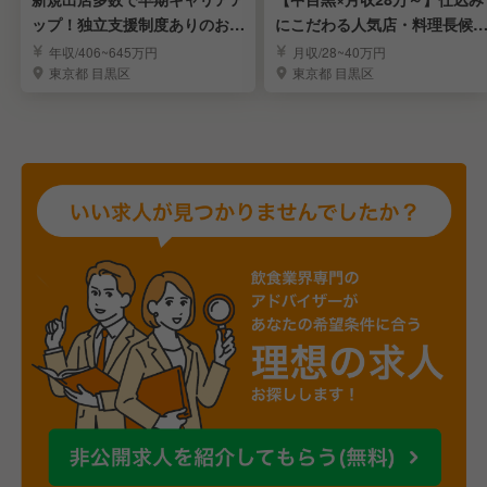
ップ！独立支援制度ありのおで
にこだわる人気店・料理長候
ん屋店長候補募集
を募集！
年収/406~645万円
月収/28~40万円
東京都 目黒区
東京都 目黒区