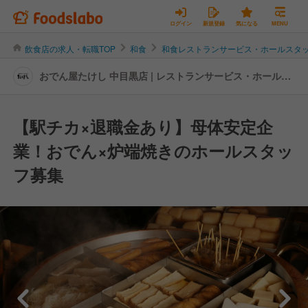
ログイン
新規登録
気になる
MENU
飲食店の求人・転職TOP
和食
和食レストランサービス・ホールスタ
おでん屋たけし 中目黒店 | レストランサービス・ホールス
タッフの転職・求人情報
【駅チカ×退職金あり】母体安定企
業！おでん×炉端焼きのホールスタッ
フ募集