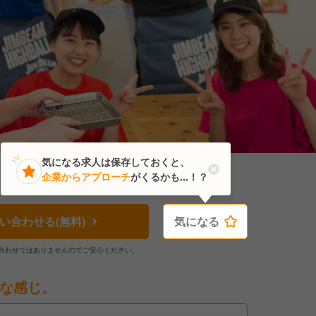
気になる求人は保存しておくと、
企業からアプローチ
がくるかも...！？
い合わせる(無料)
気になる
気になる
合わせではありませんのでご安心ください。
な感じ。