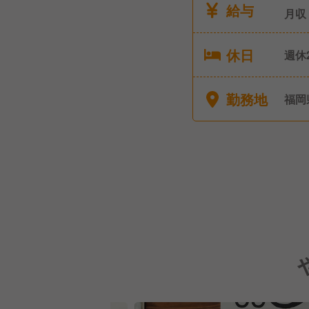
給与
月収
休日
週休2日
暇（
有給
勤務地
福岡
■特