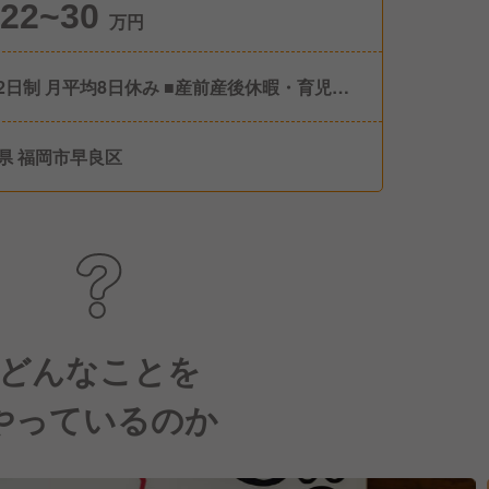
22~30
万円
制 月平均8日休み ■産前産後休暇・育児休
実績あり/女性の取得率・復帰率100％！） ■
休暇（取得率100％！） ■介護休暇 ■慶弔休暇
県 福岡市早良区
別休暇
どんなことを
やっているのか